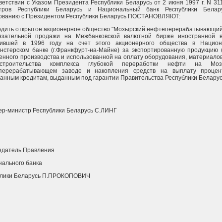
ветствии с Указом Президента Республики Беларусь от 2 июня 1997 г. N 31
тров Республики Беларусь и Национальный банк Республики Белар
сованию с Президентом Республики Беларусь ПОСТАНОВЛЯЮТ:
дить открытое акционерное общество "Мозырский нефтеперерабатывающий
язательной продажи на Межбанковской валютной бирже иностранной в
пившей в 1996 году на счет этого акционерного общества в Национ
нстерском банке (г.Франкфурт-на-Майне) за экспортированную продукцию (
енного производства и использованной на оплату оборудования, материалов 
троительства комплекса глубокой переработки нефти на Моз
перерабатывающем заводе и накопления средств на выплату процен
анным кредитам, выданным под гарантии Правительства Республики Беларус
р-министр Республики Беларусь С.ЛИНГ
едатель Правления
ального банка
блики Беларусь П.ПРОКОПОВИЧ