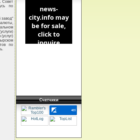
1 Совет
усь по
 завод"
алюты,
альном
услуги)
(услуг)
ырском
тов по
ь.
Счетчики