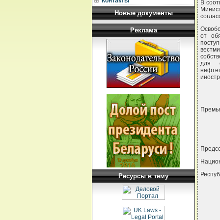
Контакты
В соот
Минис
Новые документы
согла
Освобо
Реклама
от об
посту
вестми
собств
для с
нефте
иностр
Премье
Предс
Национ
Респу
Ресурсы в тему