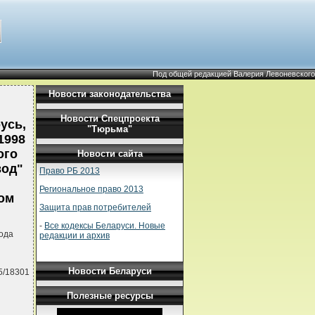
Под общей редакцией Валерия Левоневского
Новости законодательства
Новости Спецпроекта
усь,
"Тюрьма"
1998
ого
Новости сайта
вод"
Право РБ 2013
Региональное право 2013
ном
Защита прав потребителей
-
Все кодексы Беларуси. Новые
ода
редакции и архив
Новости Беларуси
5/18301
Полезные ресурсы