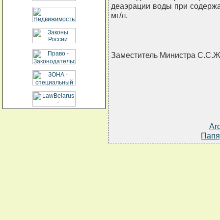
деаэрации воды при содержа
мг/л.
Заместитель Министра С.С
Ar
Папя