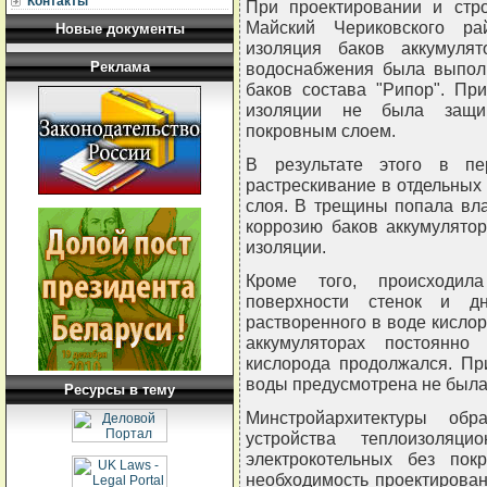
Контакты
При проектировании и стро
Майский Чериковского ра
Новые документы
изоляция баков аккумуля
Реклама
водоснабжения была выпол
баков состава "Рипор". Пр
изоляции не была защи
покровным слоем.
В результате этого в пе
растрескивание в отдельных
слоя. В трещины попала вл
коррозию баков аккумулято
изоляции.
Кроме того, происходила
поверхности стенок и д
растворенного в воде кислор
аккумуляторах постоянно
кислорода продолжался. Пр
воды предусмотрена не была
Ресурсы в тему
Минстройархитектуры обр
устройства теплоизоляци
электрокотельных без пок
необходимость проектирован