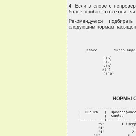
4. Если в слове с непрове
более ошибок, то все они счи
Рекомендуется подбирать
следующим нормам насыщен
   Класс        Число видо
    5(6)           
    6(7)           
    7(8)           
    8(9)            
    9(10)          
НОРМЫ О
 ------------+-----------
 ¦  Оценка   ¦  Орфографичес
 ¦           ¦  ошибки      
 ¦-----------+--------------
     "5"        1 (негр
     "4"             1 
     "4"             2 
     "3"             6   