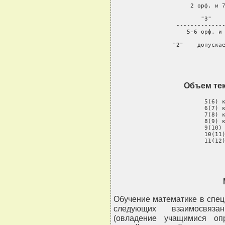
        2 орф. и 7
 "3"    
     --------------
        5-6 орф. и 
 "2"    допуска
Объем тек
    5(6) к
    6(7) к
    7(8) к
    8(9) к
    9(10) 
    10(11)
    11(12
Обучение математике в спе
следующих взаимосвяза
(овладение учащимися оп