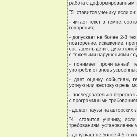
работа с деформированным те
"5" ставится ученику, если он:
- читает текст в темпе, соо
говорения;
- допускает не более 2-3 те
повторение, искажение, пропу
составлять дети с дизартрией
с тяжелыми нарушениями слу
- понимает прочитанный те
употребляет вновь усвоенные
- дает оценку событиям, г
устную или жестовую речь, м
- последовательно пересказы
с программными требованиям
- делает паузы на авторских 
"4" ставится ученику, если
требованиям, установленным д
- допускает не более 4-5 тех