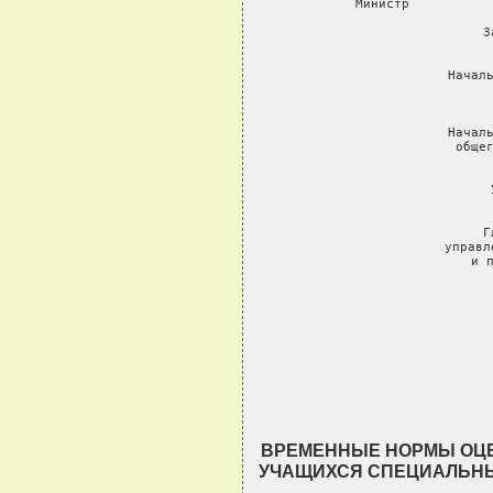
     Министр           
     З
      
     Началь
 
           
     Началь
     общег
           
     
     
     Г
     управл
     и п
           
                   
                          
                          
                          
               
ВРЕМЕННЫЕ НОРМЫ ОЦЕ
УЧАЩИХСЯ СПЕЦИАЛЬН