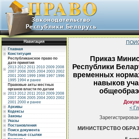
Навигация
ПОИ
Главная
Конституция
Приказ Минис
Республиканское право по
дате принятия
Республики Белару
2013
2012
2011
2010
2009
2008
2007
2006
2005
2004
2003
2002
временных нормах
2001
2000
1999
1998
1997
1996
1995
1994 и ранее
навыков уч
Правовые акты местных
органов власти по датам
общеобраз
2013
2012
2011
2010
2009
2008
2007
2006
2005
2004
2003
2002
Докум
2001
2000 и ранее
Архивы
< Г
Кодексы
Законы
Зарегистрирован
Указы
Постановления
МИНИСТЕРСТВО ОБРАЗ
Поиск документа
Полезные ссылки