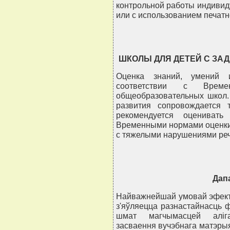
контрольной работы индивиду
или с использованием печатн
ШКОЛЫ ДЛЯ ДЕТЕЙ С ЗА
Оценка знаний, умений 
соответствии с Врем
общеобразовательных школ.
развития сопровождается
рекомендуется оценивать
Временными нормами оценки
с тяжелыми нарушениями реч
Дап
Найважнейшай умовай эфект
з'яўляецца разнастайнасць ф
шмат магчымасцей алiга
засваення вучэбнага матэрыя