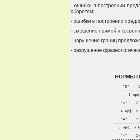
- ошибки в построении пре
оборотом;
- ошибки в построении предл
- смешение прямой и косвенн
- нарушение границ предлож
- разрушение фразеологическ
НОРМЫ О
 "5"    1
     ---------
        1 орф
 "4"    2-
     ------------
        4 орф. 5 
 "4"    2-
     ------------
        3 орф. и 6
 "4"    2-
     -------------