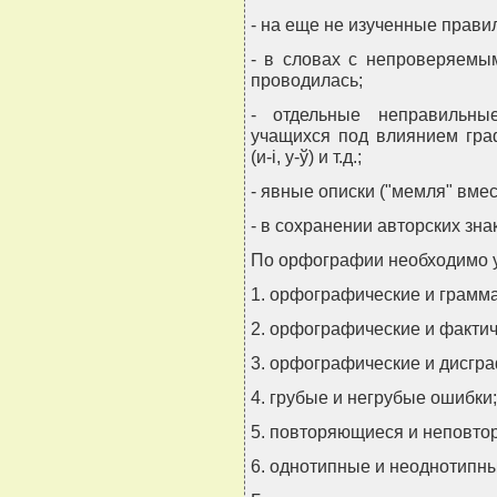
- на еще не изученные прави
- в словах с непроверяемы
проводилась;
- отдельные неправильны
учащихся под влиянием гра
(и-i, у-ў) и т.д.;
- явные описки ("мемля" вмес
- в сохранении авторских зн
По орфографии необходимо 
1. орфографические и грамм
2. орфографические и факти
3. орфографические и дисгр
4. грубые и негрубые ошибки;
5. повторяющиеся и неповто
6. однотипные и неоднотипн