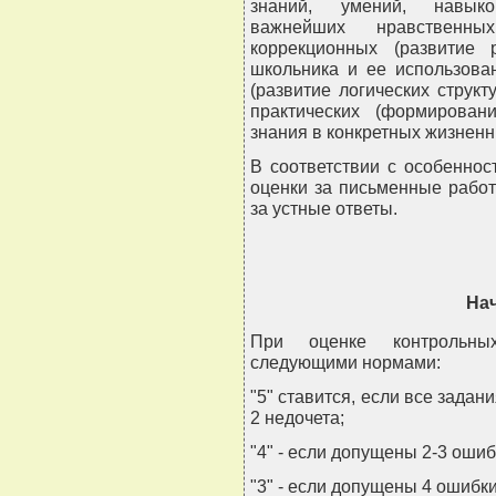
знаний, умений, навыко
важнейших нравственны
коррекционных (развитие 
школьника и ее использова
(развитие логических струк
практических (формирован
знания в конкретных жизненн
В соответствии с особеннос
оценки за письменные рабо
за устные ответы.
На
При оценке контрольны
следующими нормами:
"5" ставится, если все зада
2 недочета;
"4" - если допущены 2-3 ошиб
"3" - если допущены 4 ошибки