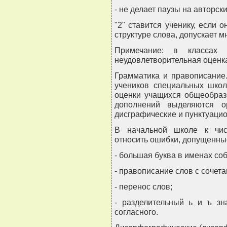
- не делает паузы на авторск
"2" ставится ученику, если 
структуре слова, допускает м
Примечание: в классах 
неудовлетворительная оценка
Грамматика и правописание
учеников специальных шко
оценки учащихся общеобраз
дополнений выделяются ор
дисграфические и пунктуаци
В начальной школе к чис
относить ошибки, допущенны
- большая буква в именах со
- правописание слов с сочета
- перенос слов;
- разделительный ь и ъ зна
согласного.