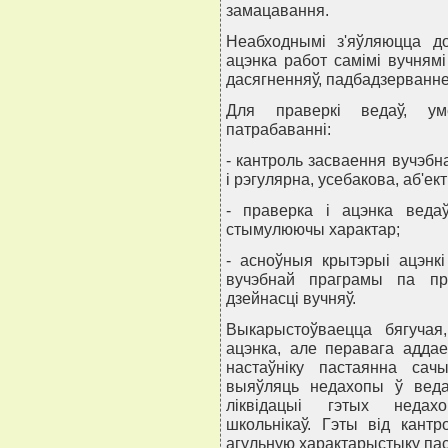
замацавання.
Неабходнымi з'яўляюцца до
ацэнка работ самiмi вучнямi
дасягненняў, падбадзерванне
Для праверкi ведаў, ум
патрабаваннi:
- кантроль засваення вучэбн
i рэгулярна, усебакова, аб'ек
- праверка i ацэнка ведаў
стымулюючы характар;
- асноўныя крытэрыi ацэнк
вучэбнай праграмы па пра
дзейнасцi вучняў.
Выкарыстоўваецца бягучая
ацэнка, але перавага адда
настаўнiку пастаянна сач
выяўляць недахопы ў вед
лiквiдацыi гэтых недахо
школьнiкаў. Гэты вiд кант
агульную характарыстыку пас