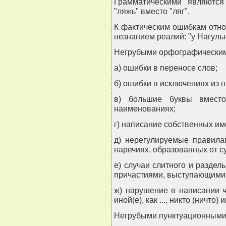
Грамматическими являютс
"ляжь" вместо "ляг".
К фактическим ошибкам отно
незнанием реалий: "у Нагульн
Негрубыми орфографическим
а) ошибки в переносе слов;
б) ошибки в исключениях из 
в) большие буквы вмест
наименованиях;
г) написание собственных им
д) нерегулируемые правила
наречиях, образованных от с
е) случаи слитного и раздел
причастиями, выступающими 
ж) нарушение в написании ча
иной(е), как ..., никто (ничто) ин
Негрубыми пунктуационными