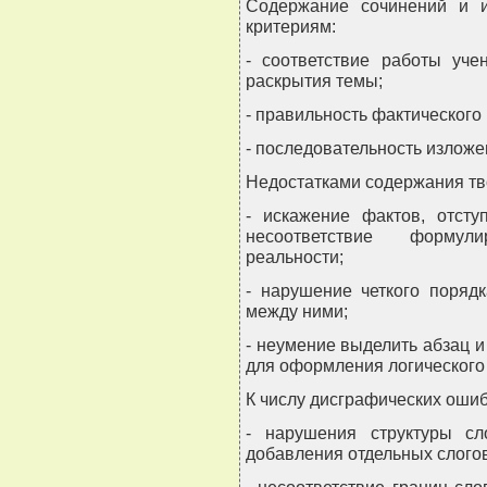
Содержание сочинений и 
критериям:
- соответствие работы уче
раскрытия темы;
- правильность фактического
- последовательность изложе
Недостатками содержания тв
- искажение фактов, отсту
несоответствие форму
реальности;
- нарушение четкого поряд
между ними;
- неумение выделить абзац и
для оформления логического 
К числу дисграфических ошиб
- нарушения структуры сло
добавления отдельных слогов