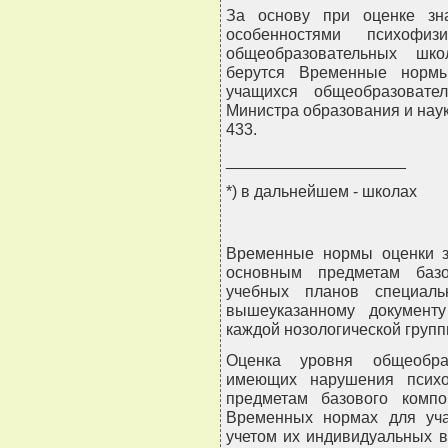
За основу при оценке зн
особенностями психофиз
общеобразовательных школ
берутся Временные нормы
учащихся общеобразовате
Министра образования и науки
433.
____________________
*) в дальнейшем - школах
Временные нормы оценки з
основным предметам базо
учебных планов специал
вышеуказанному документ
каждой нозологической групп
Оценка уровня общеобраз
имеющих нарушения психо
предметам базового компо
Временных нормах для уч
учетом их индивидуальных в