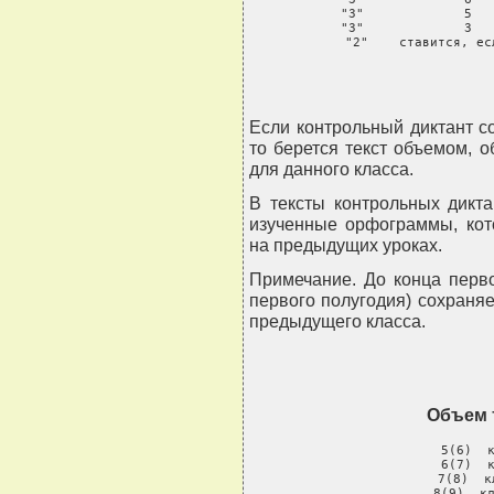
     "3"             5   
     "3"             3   
     "2"    ставится, ес
Если контрольный диктант с
то берется текст объемом,
для данного класса.
В тексты контрольных дикта
изученные орфограммы, кот
на предыдущих уроках.
Примечание. До конца первой
первого полугодия) сохраня
предыдущего класса.
Объем 
     5(6)  к
     6(7)  к
     7(8)  к
     8(9)  кл