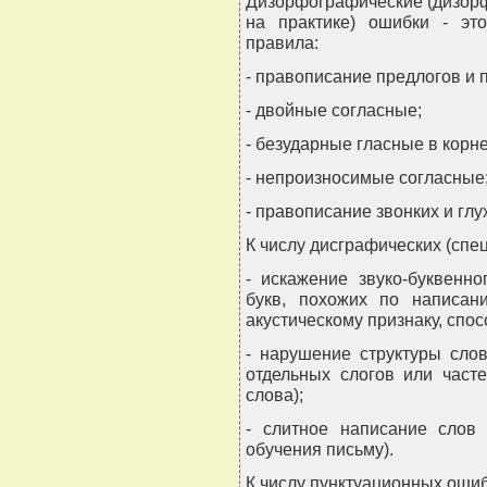
Дизорфографические (дизор
на практике) ошибки - э
правила:
- правописание предлогов и 
- двойные согласные;
- безударные гласные в корне
- непроизносимые согласные
- правописание звонких и глу
К числу дисграфических (спе
- искажение звуко-буквенн
букв, похожих по написан
акустическому признаку, спос
- нарушение структуры слов
отдельных слогов или част
слова);
- слитное написание слов
обучения письму).
К числу пунктуационных ошиб