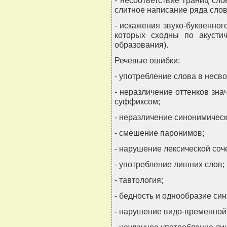
- несоответствие границ сло
слитное написание ряда слов
- искажения звуко-буквенног
которых сходны по акустич
образования).
Речевые ошибки:
- употребление слова в несв
- неразличение оттенков зна
суффиксом;
- неразличение синонимическ
- смешение паронимов;
- нарушение лексической соч
- употребление лишних слов;
- тавтология;
- бедность и однообразие син
- нарушение видо-временной