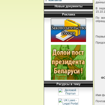
Контакты
данных
Новые документы
В пер
15.10.
Реклама
По во
обраща
Первы
Предсе
ФО
Ресурсы в тему
Имя ф
Почтов