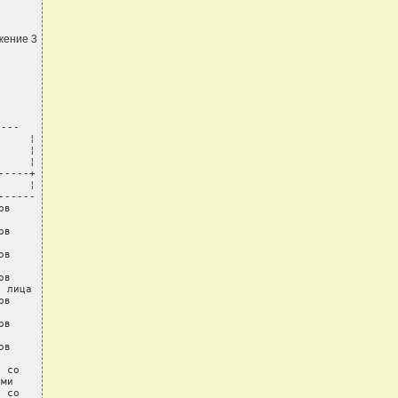
жение 3
---

    ¦

    ¦

    ¦

----+

    ¦

-----

в

в

в

в

 лица

в

в

в

 со

ми

 со
