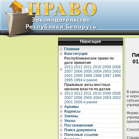
Навигация
Главная
Конституция
Пи
Республиканское право по
01
дате принятия
2013
2012
2011
2010
2009
2008
2007
2006
2005
2004
2003
2002
2001
2000
1999
1998
1997
1996
1995
1994 и ранее
Правовые акты местных
органов власти по датам
В связ
2013
2012
2011
2010
2009
2008
и нере
2007
2006
2005
2004
2003
2002
субъек
2001
2000 и ранее
учрежд
Архивы
Кодексы
Форма 
Законы
учреж
Указы
прилож
Постановления
Способ
Поиск документа
Полезные ссылки
Справ