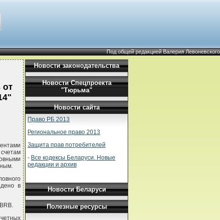
Под общей редакцией Валерия Левоневского
Новости законодательства
Новости Спецпроекта
 от
"Тюрьма"
14"
Новости сайта
Право РБ 2013
Региональное право 2013
Защита прав потребителей
дентами
 счетам
-
Все кодексы Беларуси. Новые
ловными
редакции и архив
тным.
ловного
едено в
Новости Беларуси
NBRB.
Полезные ресурсы
тчетных