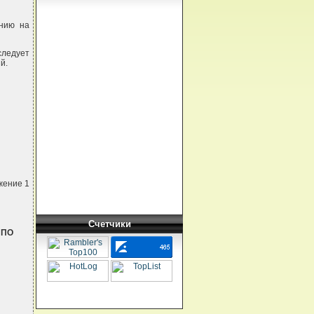
нию на
следует
й.
жение 1
Счетчики
 ПО