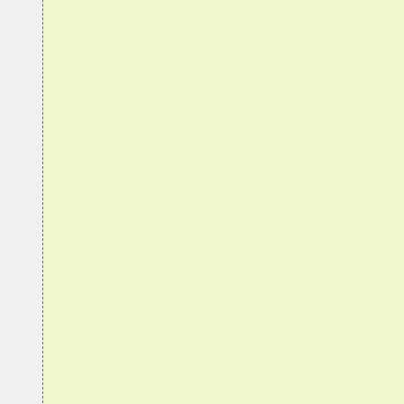

























