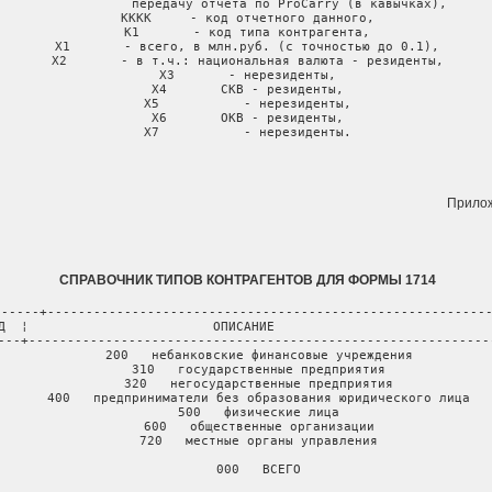
           передачу отчета по ProCarry (в кавычках),

KKKK     - код отчетного данного,

K1       - код типа контрагента,

X1       - всего, в млн.руб. (с точностью до 0.1),

X2       - в т.ч.: национальная валюта - резиденты,

X3       - нерезиденты,

X4       СКВ - резиденты,

X5           - нерезиденты,

X6       ОКВ - резиденты,

X7           - нерезиденты.
Прило
СПРАВОЧНИК ТИПОВ КОНТРАГЕНТОВ ДЛЯ ФОРМЫ 1714
------+----------------------------------------------------------
Д  ¦                        ОПИСАНИЕ                             
---+-------------------------------------------------------------
   200   небанковские финансовые учреждения

   310   государственные предприятия

   320   негосударственные предприятия

   400   предприниматели без образования юридического лица

   500   физические лица

   600   общественные организации

   720   местные органы управления

   000   ВСЕГО