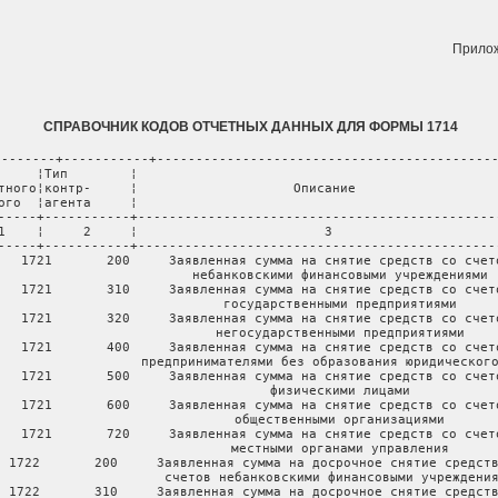
Прило
СПРАВОЧНИК КОДОВ ОТЧЕТНЫХ ДАННЫХ ДЛЯ ФОРМЫ 1714
--------+-----------+--------------------------------------------
     ¦Тип        ¦                                               
тного¦контр-     ¦                    Описание                   
ого  ¦агента     ¦                                               
-----+-----------+-----------------------------------------------
1    ¦     2     ¦                        3                      
-----+-----------+-----------------------------------------------
   1721       200     Заявленная сумма на снятие средств со счето
                       небанковскими финансовыми учреждениями

   1721       310     Заявленная сумма на снятие средств со счето
                       государственными предприятиями

   1721       320     Заявленная сумма на снятие средств со счето
                       негосударственными предприятиями

   1721       400     Заявленная сумма на снятие средств со счето
                   предпринимателями без образования юридического
   1721       500     Заявленная сумма на снятие средств со счето
                       физическими лицами

   1721       600     Заявленная сумма на снятие средств со счето
                       общественными организациями

   1721       720     Заявленная сумма на снятие средств со счето
                       местными органами управления

  1722       200     Заявленная сумма на досрочное снятие средств
                      счетов небанковскими финансовыми учреждения
  1722       310     Заявленная сумма на досрочное снятие средств