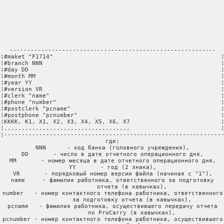
-----------------------------------------------------------

¦#maket "F1714"                                                ¦
¦#branch NNN                                                   ¦
¦#day DD                                                       ¦
¦#month MM                                                     ¦
¦#year YY                                                      ¦
¦#version VR                                                   ¦
¦#clerk "name"                                                 ¦
¦#phone "number"                                               ¦
¦#postclerk "pcname"                                           ¦
¦#postphone "pcnumber"                                         ¦
¦KKKK, K1, X1, X2, X3, X4, X5, X6, X7                          ¦
¦....................................                          ¦
¦---------------------------------------------------------------
где:

NNN      - код банка (головного учреждения),

DD       - число в дате отчетного операционного дня,

MM       - номер месяца в дате отчетного операционного дня,

YY       - год (2 знака),

VR       - порядковый номер версии файла (начиная с "1"),

name     - фамилия работника, ответственного за подготовку

           отчета (в кавычках),

number   - номер контактного телефона работника, ответственного

           за подготовку отчета (в кавычках),

pcname   - фамилия работника, осуществившего передачу отчета

           по ProCarry (в кавычках),

pcnumber - номер контактного телефона работника, осуществившего
