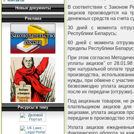
Контакты
В соответствии с Законом Р
Новые документы
акцизов производится на т
денежных средств на счета с
Реклама
30 дней с момента отгруз
Республики Беларусь;
60 дней с момента отгрузк
пределы Республики Беларус
При этом согласно Методиче
уплаты акцизов" от 28.01.98
при натуральной оплате тру
производства, использован
нужды, при обмене с участие
безвозмездно уплата акцизо
после их передачи (отгрузки).
Под акцизным товаром, не 
плательщиком акцизов для 
Ресурсы в тему
акцизами, уплата акцизов пр
передачи в производство это
Уплата акцизов ежедневны
фактического оборота за ка