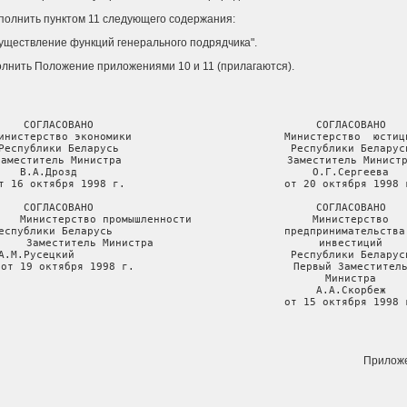
ополнить пунктом 11 следующего содержания:
существление функций генерального подрядчика".
олнить Положение приложениями 10 и 11 (прилагаются).
СОГЛАСОВАНО                                   СОГЛАСОВАНО

инистерство экономики                        Министерство  юстици
Республики Беларусь                           Республики Беларусь
Заместитель Министра                          Заместитель Министр
В.А.Дрозд                                     О.Г.Сергеева

т 16 октября 1998 г.                         от 20 октября 1998 г
СОГЛАСОВАНО                                   СОГЛАСОВАНО

Министерство промышленности                   Министерство

еспублики Беларусь                           предпринимательства 
Заместитель Министра                          инвестиций

А.М.Русецкий                                  Республики Беларусь
от 19 октября 1998 г.                         Первый Заместитель
                                              Министра

                                              А.А.Скорбеж

                                             от 15 октября 1998 
Прилож