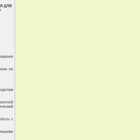
Я ДЛЯ
О
вования
нзии на
азделам
оектной
ический
аботы с
вующими