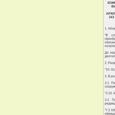
ИЗМ
В
АРХИ
343
1. Абз
"В сл
преобр
обязан
получе
До пе
деятел
2. Раз
"10. О
3. В р
3.1. П
сооруж
"3.10.
3.2. П
редакц
"7.2 О
облицо