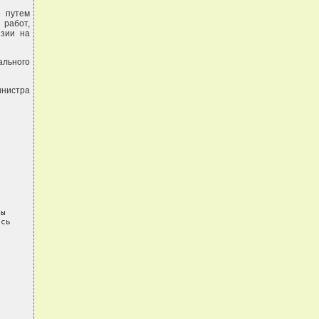
е путем
работ,
нзии на
ального
инистра
ы

сь
