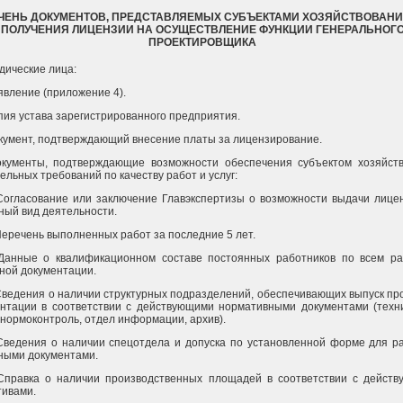
ЧЕНЬ ДОКУМЕНТОВ, ПРЕДСТАВЛЯЕМЫХ СУБЪЕКТАМИ ХОЗЯЙСТВОВАНИ
ПОЛУЧЕНИЯ ЛИЦЕНЗИИ НА ОСУЩЕСТВЛЕНИЕ ФУНКЦИИ ГЕНЕРАЛЬНОГ
ПРОЕКТИРОВЩИКА
дические лица:
аявление (приложение 4).
опия устава зарегистрированного предприятия.
окумент, подтверждающий внесение платы за лицензирование.
Документы, подтверждающие возможности обеспечения субъектом хозяйст
ельных требований по качеству работ и услуг:
 Согласование или заключение Главэкспертизы о возможности выдачи лице
ный вид деятельности.
 Перечень выполненных работ за последние 5 лет.
. Данные о квалификационном составе постоянных работников по всем р
ной документации.
 Сведения о наличии структурных подразделений, обеспечивающих выпуск пр
нтации в соответствии с действующими нормативными документами (техн
 нормоконтроль, отдел информации, архив).
 Сведения о наличии спецотдела и допуска по установленной форме для р
ными документами.
 Справка о наличии производственных площадей в соответствии с дейст
ивами.