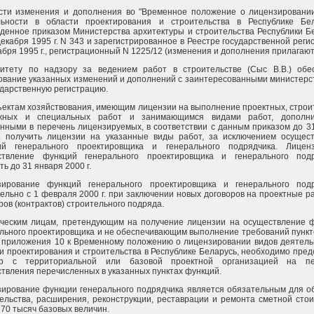
ести изменения и дополнения во "Временное положение о лицензировани
льности в области проектирования и строительства в Республике Бел
денное приказом Министерства архитектуры и строительства Республики Б
декабря 1995 г. N 343 и зарегистрированное в Реестре государственной реги
абря 1995 г., регистрационный N 1225/12 (изменения и дополнения прилагают
митету по надзору за ведением работ в строительстве (Сыс В.В.) обе
ование указанных изменений и дополнений с заинтересованными министерс
ударственную регистрацию.
ъектам хозяйствования, имеющим лицензии на выполнение проектных, строи
жных и специальных работ и занимающимся видами работ, дополни
нными в перечень лицензируемых, в соответствии с данным приказом до 3
г. получить лицензии на указанные виды работ, за исключением осущес
ий генерального проектировщика и генерального подрядчика. Лицен
ствление функций генерального проектировщика и генерального подр
ть до 31 января 2000 г.
зирование функций генерального проектировщика и генерального под
ельно с 1 февраля 2000 г. при заключении новых договоров на проектные р
ров (контрактов) строительного подряда.
ческим лицам, претендующим на получение лицензии на осуществление 
льного проектировщика и не обеспечивающим выполнение требований пункто
7 приложения 10 к Временному положению о лицензировании видов деятель
и проектирования и строительства в Республике Беларусь, необходимо пред
ор с территориальной или базовой проектной организацией на пе
твления перечисленных в указанных пунктах функций.
ирование функции генерального подрядчика является обязательным для о
ельства, расширения, реконструкции, реставрации и ремонта сметной сто
70 тысяч базовых величин.