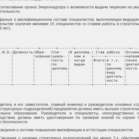
 Согласование органа Энергонадзора о возможности выдачи лицензии на ук
ятельности.
 Данные о квалификационном составе специалистов, выполняющих ведущую
ельстве (наличие минимум 15 специалистов со стажем работы в строитель
5 лет).
--------+---------+-------+-------+----------+--------------+----
Ф.И.О.¦Должность¦Обра-  ¦Спе-   ¦N диплома,¦ Стаж работы  ¦Основн
      ¦         ¦зование¦циаль- ¦  кем и   +-----+--------+направ
      ¦         ¦       ¦ность  ¦  когда   ¦Всего¦в т.ч.  ¦ления 
      ¦         ¦       ¦по     ¦  выдан   ¦     ¦по      ¦деятел
      ¦         ¦       ¦диплому¦          ¦     ¦данному ¦ности 
      ¦         ¦       ¦       ¦          ¦     ¦виду    ¦      
      ¦         ¦       ¦       ¦          ¦     ¦деятель-¦      
      ¦         ¦       ¦       ¦          ¦     ¦ности   ¦      
------+---------+-------+-------+----------+-----+--------+-----
дитель и его заместители, главный инженер и руководители основных от
(структурных подразделений) предприятия должны иметь высшее строитель
альное образование. Руководители и специалисты, непосредственно 
водством, должны иметь удостоверение по проверке знаний по охране 
е безопасности.
 Сведения о системе повышения квалификации и аттестации специалистов.
 Сведения о наличии структурных подразделений (не менее 2-х, обеспеч