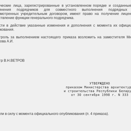
ческие лица, зарегистрированные в установленном порядке и созданны
инения подрядчиков для совместного выполнения подрядных 
смотренных учредительным договором, имеют право на получение лице
твление функции генерального подрядчика.
ести в действие указанные изменения и дополнения с момента их офици
кования.
нтроль за выполнением настоящего приказа возложить на заместителя М
ова А.И.
тр В.Н.ВЕТРОВ
                                 УТВЕРЖДЕНО

                                 приказом Министерства архитектур
                                и строительства Республики Белару
                                 от 30 сентября 1998 г. N 333
ли в силу с момента официального опубликования (п. 4 приказа).