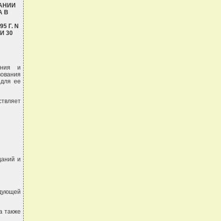
АНИИ
А В
5 Г. N
И 30
ения и
вования
 для ее
ствляет
даний и
едующей
а также