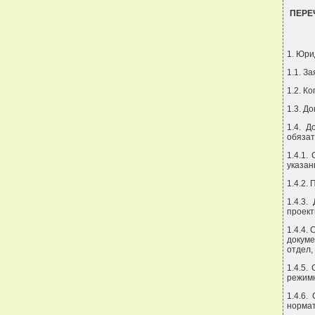
ПЕРЕ
1. Юри
1.1. З
1.2. К
1.3. Д
1.4. 
обязат
1.4.1.
указан
1.4.2.
1.4.3
проект
1.4.4.
докуме
отдел,
1.4.5.
режим
1.4.6.
нормат