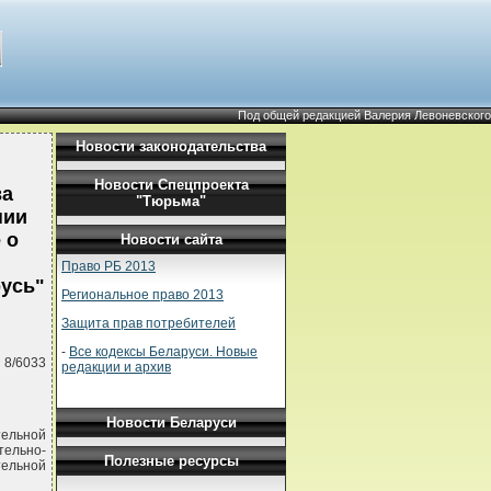
Под общей редакцией Валерия Левоневского
Новости законодательства
Новости Спецпроекта
ва
"Тюрьма"
нии
 о
Новости сайта
Право РБ 2013
русь"
Региональное право 2013
Защита прав потребителей
-
Все кодексы Беларуси. Новые
 8/6033
редакции и архив
Новости Беларуси
тельной
тельно-
Полезные ресурсы
ельной