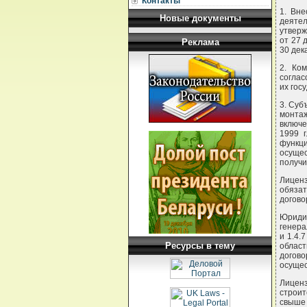
Контакты
1. Вн
Новые документы
деяте
утверж
от 27 
Реклама
30 дек
2. Ко
соглас
их гос
3. Суб
монта
включе
1999 
функц
осуще
получи
Лицен
обязат
догово
Юриди
генера
и 1.4.
Ресурсы в тему
област
догов
осущес
Лиценз
строит
свыше 