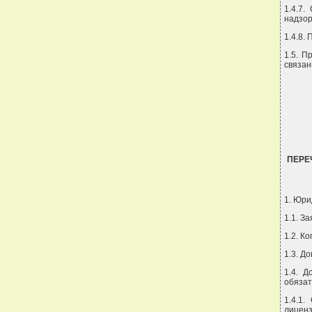
1.4.7.
надзор
1.4.8.
1.5. П
связан
ПЕРЕ
1. Юри
1.1. З
1.2. К
1.3. Д
1.4. 
обязат
1.4.1
лиценз