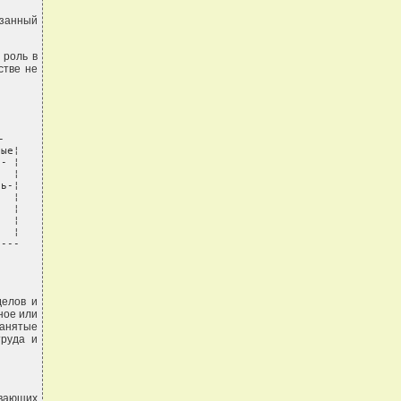
азанный
 роль в
стве не


ые¦

- ¦

  ¦

ь-¦

  ¦

  ¦

  ¦

  ¦

----
делов и
ное или
занятые
труда и
ивающих