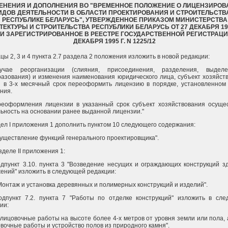
ЕНЕНИЯ И ДОПОЛНЕНИЯ ВО "ВРЕМЕННОЕ ПОЛОЖЕНИЕ О ЛИЦЕНЗИРОВ
ИДОВ ДЕЯТЕЛЬНОСТИ В ОБЛАСТИ ПРОЕКТИРОВАНИЯ И СТРОИТЕЛЬСТВ
РЕСПУБЛИКЕ БЕЛАРУСЬ", УТВЕРЖДЕННОЕ ПРИКАЗОМ МИНИСТЕРСТВА
ТЕКТУРЫ И СТРОИТЕЛЬСТВА РЕСПУБЛИКИ БЕЛАРУСЬ ОТ 27 ДЕКАБРЯ 199
 И ЗАРЕГИСТРИРОВАННОЕ В РЕЕСТРЕ ГОСУДАРСТВЕННОЙ РЕГИСТРАЦИ
ДЕКАБРЯ 1995 Г. N 1225/12
ацы 2, 3 и 4 пункта 2.7 раздела 2 положения изложить в новой редакции:
учае реорганизации (слияния, присоединения, разделения, выдел
азования) и изменения наименования юридического лица, субъект хозяйст
 в 3-х месячный срок переоформить лицензию в порядке, установленном
ния.
реоформления лицензии в указанный срок субъект хозяйствования осуще
ьность на основании ранее выданной лицензии."
дел I приложения 1 дополнить пунктом 10 следующего содержания:
существление функций генерального проектировщика".
азделе II приложения 1:
одпункт 3.10. пункта 3 "Возведение несущих и ограждающих конструкций з
ений" изложить в следующей редакции:
 Монтаж и установка деревянных и полимерных конструкций и изделий".
одпункт 7.2. пункта 7 "Работы по отделке конструкций" изложить в сл
ии:
блицовочные работы на высоте более 4-х метров от уровня земли или пола, 
вочные работы и устройство полов из природного камня".