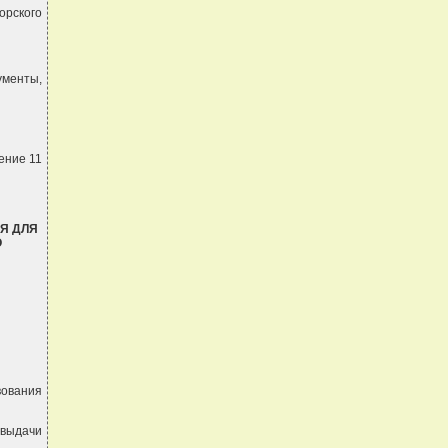
орского
ументы,
ение 11
Я ДЛЯ
О
вования
 выдачи