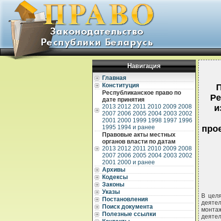
Навигация
Главная
Конституция
П
Республиканское право по
Ре
дате принятия
2013
2012
2011
2010
2009
2008
и
2007
2006
2005
2004
2003
2002
2001
2000
1999
1998
1997
1996
1995
1994 и ранее
про
Правовые акты местных
органов власти по датам
2013
2012
2011
2010
2009
2008
2007
2006
2005
2004
2003
2002
2001
2000 и ранее
Архивы
Кодексы
Законы
Указы
В цел
Постановления
деятел
Поиск документа
монта
Полезные ссылки
деяте