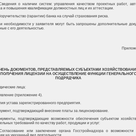
 Сведения о наличии систем: управления качеством проектных работ, авт
а и повышения квалификации должностных лиц и их аттестации.
 Поручительство (гарантии) банка на случай страхования риска.
ри необходимости у заявителя могут быть запрошены дополнительные док
ные с его деятельностью.
Прилож
ЧЕНЬ ДОКУМЕНТОВ, ПРЕДСТАВЛЯЕМЫХ СУБЪЕКТАМИ ХОЗЯЙСТВОВАНИ
ПОЛУЧЕНИЯ ЛИЦЕНЗИИ НА ОСУЩЕСТВЛЕНИЕ ФУНКЦИИ ГЕНЕРАЛЬНОГ
ПОДРЯДЧИКА
дические лица:
аявление (приложение 4).
опия устава зарегистрированного предприятия.
окумент, подтверждающий внесение платы за лицензирование.
Документы, подтверждающие возможности обеспечения субъектом хозяйст
ельных требований по качеству работ, продукции и услуг:
. Согласование или заключение органа Госстройнадзора о возможности
ии на указанный вид деятельности.