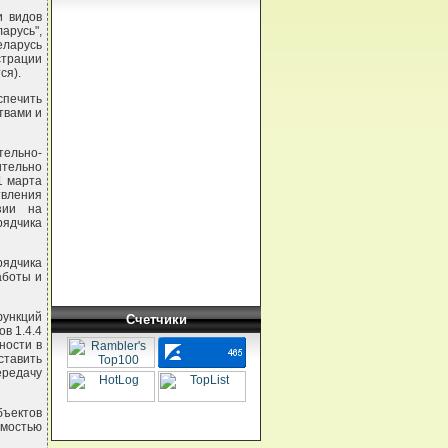
и видов
арусь",
еларусь
страции
ся).
спечить
твами и
тельно-
тельно
1 марта
твления
зии на
ядчика
рядчика
аботы и
функций
Счетчики
в 1.4.4
ности в
ставить
редачу
бъектов
имостью