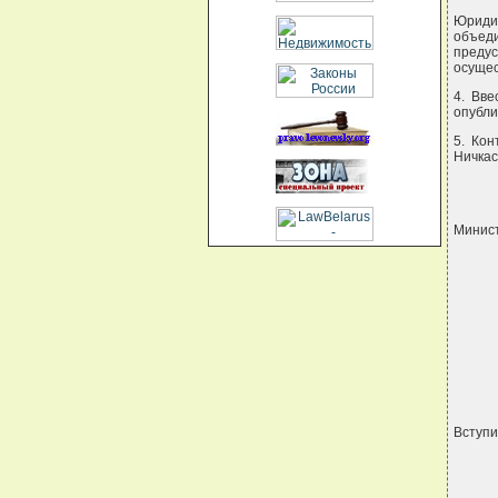
Юриди
объед
преду
осущес
4. Вв
опубли
5. Ко
Ничкас
Минис
 
Вступи