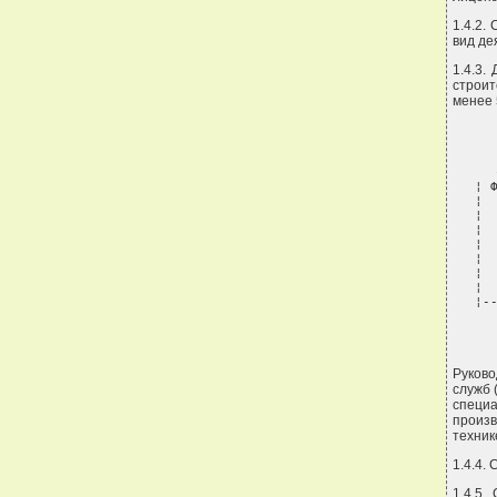
1.4.2.
вид де
1.4.3.
строит
менее 
¦ 
¦ 
¦ 
¦ 
¦ 
¦ 
¦ 
¦ 
¦-
Руково
служб 
специ
произ
техник
1.4.4.
1.4.5.