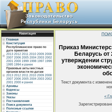
Навигация
ПОИ
Главная
Конституция
Приказ Министерс
Республиканское право по
дате принятия
Беларусь от 
2013
2012
2011
2010
2009
2008
2007
2006
2005
2004
2003
2002
утверждении стру
2001
2000
1999
1998
1997
1996
1995
1994 и ранее
экономичес
Правовые акты местных
органов власти по датам
об
2013
2012
2011
2010
2009
2008
2007
2006
2005
2004
2003
2002
Текст документа с измене
2001
2000 и ранее
Архивы
но
Кодексы
Законы
< Г
Указы
Постановления
Зарегистрировано
Поиск документа
Полезные ссылки