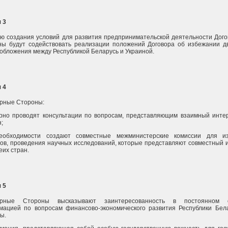
 3
ю создания условий для развития предпринимательской деятельности Дог
ны будут содействовать реализации положений Договора об избежании д
обложения между Республикой Беларусь и Украиной.
 4
орные Стороны:
рно проводят консультации по вопросам, представляющим взаимный инте
;
еобходимости создают совместные межминистерские комиссии для из
ов, проведения научных исследований, которые представляют совместный 
еих стран.
 5
орные Стороны высказывают заинтересованность в постоянном 
мацией по вопросам финансово-экономического развития Республики Бел
ы.