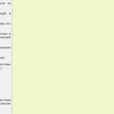
оля за
иций в
ика его
шения в
ческой
рования
ния;
системы
);
льством
звитию