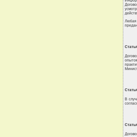
Инфор
Догово
усмотр
действ
Любая
предан
Статья
Догов
опыто
практ
Минист
Статья
В случ
соглас
Статья
Догово