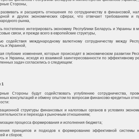
орные Стороны,
развивать и расширять отношения по сотрудничеству в финансовой, нал
арной и других экономических сферах, что отвечает требованиям и п
ародного рынка,
ь постепенно интегрировать экономику Республики Беларусь и Украины в 
овые связи, и прежде всего в европейские структуры,
ью содействия международному валютному сотрудничеству между Респ
сь и Украиной,
ая глубокие изменения, которые происходят в экономическом развитии Рес
сь и Украины, исходя из взаимной заинтересованности по эффективному 
ленных задач согласились о следующем:
 1
орные Стороны будут содействовать углублению сотрудничества, про
нных консультаций и обмену опытом по вопросам финансово-кредитных отн
ности:
зационной структуры финансовых и налоговых органов в условиях эконом
оятельности и перехода к рыночным отношениям;
изации процесса формирования и исполнения бюджета;
нения принципов и подходов к формированию эффективной системы на
ей и сборов;