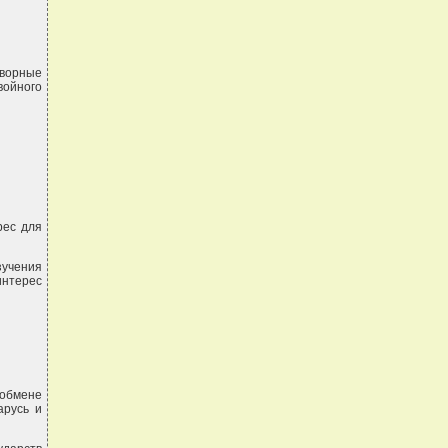
оворные
войного
рес для
учения
интерес
обмене
арусь и