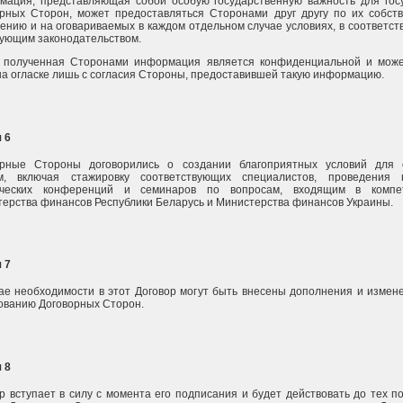
мация, представляющая собой особую государственную важность для гос
рных Сторон, может предоставляться Сторонами друг другу по их собст
ению и на оговариваемых в каждом отдельном случае условиях, в соответств
ующим законодательством.
 полученная Сторонами информация является конфиденциальной и мож
а огласке лишь с согласия Стороны, предоставившей такую информацию.
 6
орные Стороны договорились о создании благоприятных условий для 
м, включая стажировку соответствующих специалистов, проведения н
ических конференций и семинаров по вопросам, входящим в компе
ерства финансов Республики Беларусь и Министерства финансов Украины.
 7
ае необходимости в этот Договор могут быть внесены дополнения и измен
ованию Договорных Сторон.
 8
р вступает в силу с момента его подписания и будет действовать до тех по