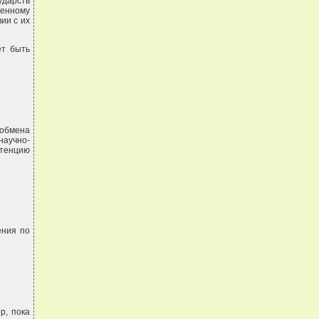
ударств
венному
ии с их
ет быть
обмена
аучно-
тенцию
ения по
р, пока