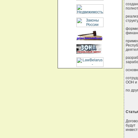
созда
полнот
реали
структ
форми
финанс
приме
Респу
деятел
разра
зарабо
основн
сотруд
ООН и 
по дру
Статья
Догово
будут
инвест