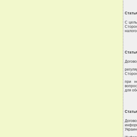
Статья
С цель
Сторо
налого
Статья
Догов
регуля
Сторон
при н
вопрос
для об
Статья
Догов
инфор
Украин