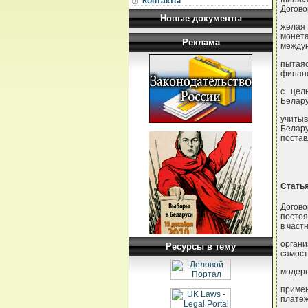
Контакты
Догов
Новые документы
желая 
монет
Реклама
междун
пытаяс
финанс
с цел
Белару
учитыв
Белару
постав
Статья
Догов
постоя
в част
органи
Ресурсы в тему
самост
модерн
приме
платеж