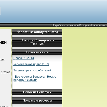
Под общей редакцией Валерия Левоневского
Новости законодательства
Новости Спецпроекта
ики
"Тюрьма"
Новости сайта
Право РБ 2013
ода
Региональное право 2013
Защита прав потребителей
 3/2320
-
Все кодексы Беларуси. Новые
редакции и архив
Новости Беларуси
Полезные ресурсы
далее -