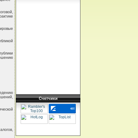
оговой,
рактике
мировые
убликой
публики
решению
ведению
ошений,
Счетчики
ической
логов,