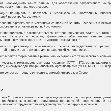
ния необходимого банка данных для обеспечения эффективного контр
ою поступления налогов и сборов;
зации принципов и подходов к использованию иностранных инвест
урной перестройке экономики;
рования эффективного механизма социальной защиты населения и источн
ирования в условиях рыночной экономики;
нения положений законодательства, которое регулирует валютные отно
блике Беларусь и Украине, финансового обеспечения внешнеполити
ьности и осуществления при этом неторговых платежей;
ботки и реализации экономических рычагов государственного регули
тной платы и цен (особенно для предприятий-монополистов);
ых аспектов формирования рынка ценных бумаг и его технического обеспече
ничества с международными организациями (ГАТТ - ВТО, организациями 
пр.) и международными финансовыми организациями (МБРР, МВФ, ЕБРР и пр.
гим вопросам, представляющим взаимный интерес для Сторон.
 2
рные Стороны в соответствии с действующим на их территориях законодате
 содействовать созданию совместных предприятий, организаций и ра
иционного сотрудничества между Республикой Беларусь и Украиной.