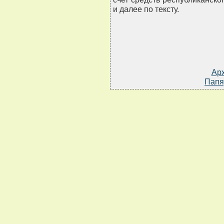
и далее по тексту.
Ар
Папя