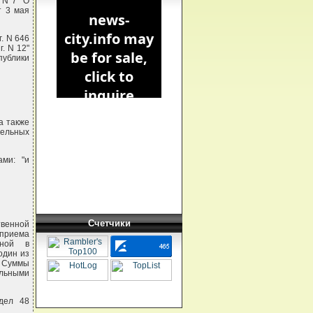
 N 7 "О
т 3 мая
. N 646
. N 12"
публики
а также
тельных
ами: "и
Счетчики
венной
 приема
нной в
один из
 Суммы
ельными
здел 48