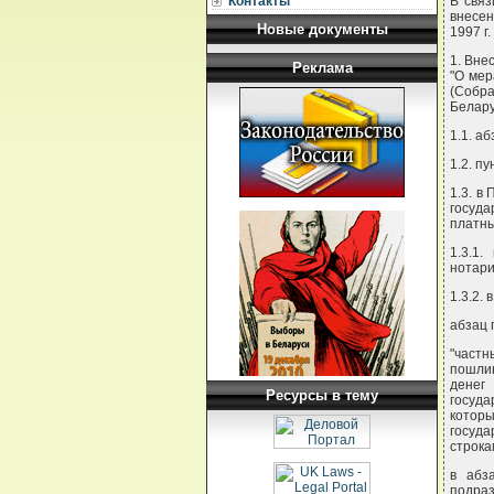
Контакты
В связ
внесен
Новые документы
1997 г
1. Вне
Реклама
"О мер
(Собр
Белару
1.1. а
1.2. п
1.3. в
госуд
платны
1.3.1
нотари
1.3.2. 
абзац 
"част
пошли
денег
Ресурсы в тему
госуда
котор
госуда
строка
в абз
подраз