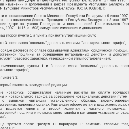
и с принятием Декрета Президента Республики Беларусь от 27 мая 1998 г.
ии изменений и дополнений в Декрет Президента Республики Беларусь о
. N 12" Совет Министров Республики Беларусь ПОСТАНОВЛЯЕТ:
сти в постановление Совета Министров Республики Беларусь от 9 июня 1997 г
ах по выполнению Декрета Президента Республики Беларусь от 3 мая 1997 г
ание декретов, указов Президента и постановлений Правительства Рес
сь, 1997 г., N 16, ст. 608) следующие изменения и дополнения:
бзац второй пункта 1 и пункт 2 признать утратившими силу;
ункт 3 после слова "пошлины" дополнить словами: "и нотариального тарифа";
 Порядке расчетов по оплате оказываемой адвокатами юридической помощи, 
арственной пошлины за совершение нотариальных действий и дополни
х услуг правового характера, утвержденном этим постановлением:
. наименование, пункты 1 и 3 после слова "пошлины" дополнить слов
ального тарифа";
в пункте 3.3:
первый изложить в следующей редакции:
ные нотариусы осуществляют наличные расчеты по оплате государст
ны и нотариального тарифа за совершение нотариальных действий путем
 с выпиской квитанции установленного образца, зарегистрирова
рственных налоговых органах. Квитанция оформляется в двух экземплярах, 
ых выдается клиенту, а второй хранится у частного нотариуса.
рственной пошлины и нотариального тарифа в квитанции указываются отд
ми";
аце третьем слова: "раздел 11 параграфа 1" заменить словами: "ра
дела 01";