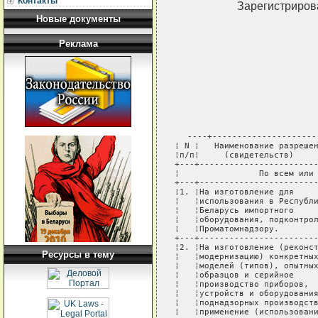
Контакты
Зарегистрирова
Новые документы
Реклама
----+-------------------------------+----------------+-----------
¦ N ¦   Наименование разрешений     ¦  Кто готовит   ¦Кто подписывает¦
¦п/п¦     (свидетельств)            ¦                ¦               ¦
+---+-------------------------------+----------------+---------------+
¦                По всем или нескольким видам надзора                ¦
+---+-------------------------------+----------------+---------------+
¦1. ¦На изготовление для            ¦  МОИ по КН и   ¦ Председатель  ¦
¦   ¦использования в Республике     ¦      ОПБ       ¦   или его     ¦
¦   ¦Беларусь импортного            ¦                ¦ заместитель   ¦
¦   ¦оборудования, подконтрольного  ¦                ¦               ¦
¦   ¦Проматомнадзору.               ¦                ¦               ¦
+---+-------------------------------+----------------+---------------+
¦2. ¦На изготовление (реконструкцию,¦ Межобластные   ¦ Председатель  ¦
¦   ¦модернизацию) конкретных       ¦  инспекции     ¦   или его     ¦
¦   ¦моделей (типов), опытных       ¦                ¦ заместитель   ¦
¦   ¦образцов и серийное            ¦                ¦               ¦
¦   ¦производство приборов,         ¦                ¦               ¦
¦   ¦устройств и оборудования для   ¦                ¦               ¦
¦   ¦поднадзорных производств и их  ¦                ¦               ¦
¦   ¦применение (использование).    ¦                ¦               ¦
+---+-------------------------------+----------------+---------------+
¦3. ¦На создание комиссии по        ¦  МОИ по КН и   ¦ Председатель  ¦
¦   ¦аттестации сварщиков.          ¦      ОПБ       ¦   или его     ¦
¦   ¦                               ¦                ¦ заместитель   ¦
+---+-------------------------------+----------------+---------------+
¦4. ¦На отступление от "Правил ..." ¦ Межобластные   ¦ Председатель  ¦
¦   ¦на срок свыше 6 месяцев.       ¦  инспекции     ¦   или его     ¦
¦   ¦                               ¦                ¦ заместитель   ¦
+---+-------------------------------+----------------+---------------+
¦5. ¦Специализированным учебным     ¦ Межобластные   ¦ Председатель  ¦
¦   ¦заведениям на подготовку,      ¦  инспекции     ¦   или его     ¦
¦   ¦переподготовку, повышение      ¦                ¦ заместитель   ¦
¦   ¦квалификации специалистов,     ¦                ¦               ¦
¦   ¦связанных с обслуживанием и    ¦                ¦               ¦
¦   ¦безопасной эксплуатацией       ¦                ¦               ¦
¦   ¦подконтрольных Проматомнадзору ¦                ¦               ¦
¦   ¦объектов.                      ¦                ¦               ¦
+---+-------------------------------+----------------+---------------+
¦6. ¦Предприятиям (лабораториям) на ¦  МОИ по КН и   ¦ Председатель  ¦
¦   ¦контроль качества сварочных    ¦   ОПБ, МОИ     ¦   или его     ¦
¦   ¦работ физическими и            ¦газотехническая ¦ заместитель   ¦
¦   ¦механическими методами.        ¦                ¦               ¦
+---+-------------------------------+----------------+---------------+
¦7. ¦На право разработки декларации ¦ Межобластные   ¦ Председатель  ¦
¦   ¦безопасности производственных  ¦  инспекции     ¦   или его     ¦
¦   ¦объектов и проведения их       ¦                ¦ заместитель   ¦
¦   ¦экспертизы.                    ¦                ¦               ¦
+---+-------------------------------+----------------+---------------+
¦8. ¦На право проведения технических¦  МОИ по КН и   ¦ Председатель  ¦
¦   ¦освидетельствований            ¦     ОПБ,       ¦   или его     ¦
¦   ¦грузоподъемных кранов, лифтов, ¦  экспертная    ¦ заместитель   ¦
¦   ¦сосудов, работающих под        ¦    служба      ¦               ¦
¦   ¦давлением.                     ¦                ¦               ¦
+---+-------------------------------+----------------+---------------+
¦9. ¦На пуск в работу (эксплуатацию)¦ Межобластные,  ¦ Начальники    ¦
¦   ¦после регистрации, монтажа,    ¦  областные и   ¦  инспекций,   ¦
¦   ¦приостановки после устранения  ¦ региональные   ¦   служб,      ¦
¦   ¦нарушен
Ресурсы в тему