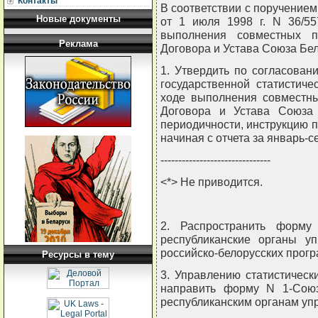
Контакты
В соответствии с поручение
Новые документы
от 1 июля 1998 г. N 36/5
выполнения совместных п
Реклама
Договора и Устава Союза Б
1. Утвердить по согласова
государственной статистич
ходе выполнения совместны
Договора и Устава Союза 
периодичности, инструкцию п
начиная с отчета за январь-с
-------------------------------
<*> Не приводится.
2. Распространить форму
республиканские органы у
российско-белорусских прогр
Ресурсы в тему
3. Управлению статистическ
направить форму N 1-Союз
республиканским органам упра