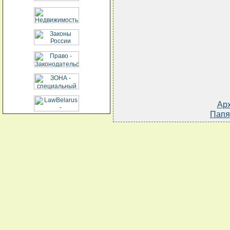
Ар
Папя