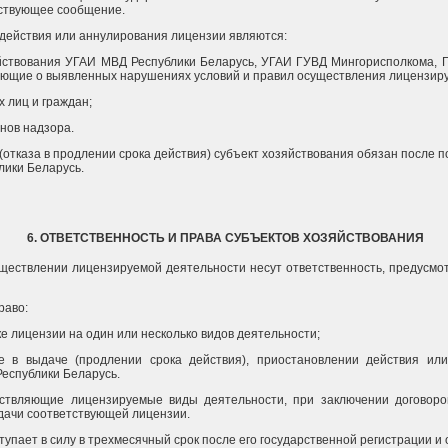
тствующее сообщение.
 действия или аннулирования лицензии являются:
йствования УГАИ МВД Республики Беларусь, УГАИ ГУВД Мингорисполкома, Г
вующие о выявленных нарушениях условий и правил осуществления лицензиру
 лиц и граждан;
нов надзора.
 (отказа в продлении срока действия) субъект хозяйствования обязан после
лики Беларусь.
6. ОТВЕТСТВЕННОСТЬ И ПРАВА СУБЪЕКТОВ ХОЗЯЙСТВОВАНИЯ
уществлении лицензируемой деятельности несут ответственность, предусмо
раво:
ке лицензии на один или несколько видов деятельности;
зе в выдаче (продлении срока действия), приостановлении действия ил
еспублики Беларусь.
ществляющие лицензируемые виды деятельности, при заключении договор
ыдачи соответствующей лицензии.
пает в силу в трехмесячный срок после его государственной регистрации и