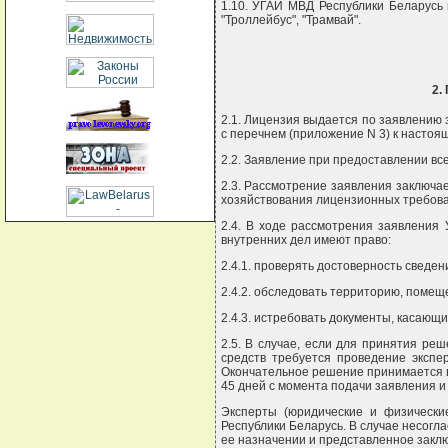
1.10. УГАИ МВД Республики Беларусь в
"Троллейбус", "Трамвай".
2.
2.1. Лицензия выдается по заявлению 
с перечнем (приложение N 3) к насто
2.2. Заявление при предоставлении вс
2.3. Рассмотрение заявления заключа
хозяйствования лицензионных требова
2.4. В ходе рассмотрения заявления
внутренних дел имеют право:
2.4.1. проверять достоверность сведе
2.4.2. обследовать территорию, помещ
2.4.3. истребовать документы, касающ
2.5. В случае, если для принятия ре
средств требуется проведение экспе
Окончательное решение принимается в 
45 дней с момента подачи заявления и
Эксперты (юридические и физические
Республики Беларусь. В случае несогл
ее назначении и представленное заклю