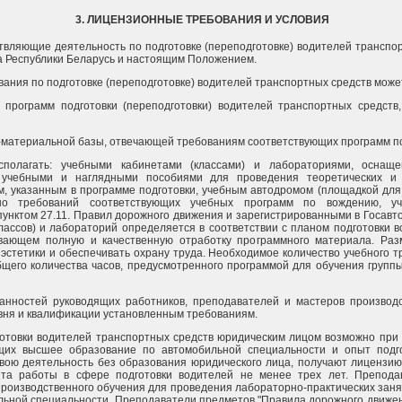
3. ЛИЦЕНЗИОННЫЕ ТРЕБОВАНИЯ И УСЛОВИЯ
твляющие деятельность по подготовке (переподготовке) водителей транспор
а Республики Беларусь и настоящим Положением.
ования по подготовке (переподготовке) водителей транспортных средств може
и программ подготовки (переподготовки) водителей транспортных средст
о-материальной базы, отвечающей требованиям соответствующих программ по
сполагать: учебными кабинетами (классами) и лабораториями, оснащ
, учебными и наглядными пособиями для проведения теоретических и 
, указанным в программе подготовки, учебным автодромом (площадкой для
но требований соответствующих учебных программ по вождению, уч
пунктом 27.11. Правил дорожного движения и зарегистрированными в Госавт
лассов) и лабораторий определяется в соответствии с планом подготовки 
ивающем полную и качественную отработку программного материала. Раз
эстетики и обеспечивать охрану труда. Необходимое количество учебного 
бщего количества часов, предусмотренного программой для обучения групп
занностей руководящих работников, преподавателей и мастеров производ
овня и квалификации установленным требованиям.
готовки водителей транспортных средств юридическим лицом возможно при
щих высшее образование по автомобильной специальности и опыт подго
ою деятельность без образования юридического лица, получают лицензию
та работы в сфере подготовки водителей не менее трех лет. Преподав
производственного обучения для проведения лабораторно-практических зан
льной специальности. Преподаватели предметов "Правила дорожного движен