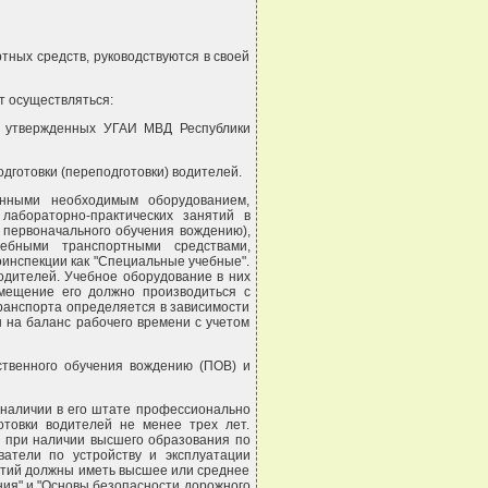
тных средств, руководствуются в своей
т осуществляться:
в, утвержденных УГАИ МВД Республики
дготовки (переподготовки) водителей.
енными необходимым оборудованием,
лабораторно-практических занятий в
 первоначального обучения вождению),
ебными транспортными средствами,
оинспекции как "Специальные учебные".
водителей. Учебное оборудование в них
мещение его должно производиться с
транспорта определяется в зависимости
ы на баланс рабочего времени с учетом
ственного обучения вождению (ПОВ) и
 наличии в его штате профессионально
товки водителей не менее трех лет.
 при наличии высшего образования по
атели по устройству и эксплуатации
ятий должны иметь высшее или среднее
ия" и "Основы безопасности дорожного