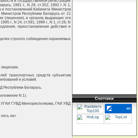
ьности и государственной регистрации
ь, 1991 г., N 29, ст.352; 1992 г. N 1,
идента и постановлений Кабинета Министров
нета Министров Республики Беларусь от 21
ие (лицензия), и органов, выдающих эти
., N 24, ст.591; 1996 г., N 1, ст.26; N
, продления, приостановления действия и
 целях строгого соблюдения охраняемых
 лицензии.
елей транспортных средств субъектам
ебований и условий.
Д Республики Беларусь.
иложение N 1).
Счетчики
ь, УГАИ ГУВД Мингорисполкома, ГАИ УВД
пять лет.