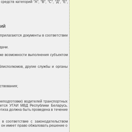
ств категорий "А", "В", "С", "Д", "Е",
ЗИЙ
 прилагаются документы в соответствии
дачи.
рке возможности выполнения субъектом
лисполкомов, другие службы и органы
ствования;
ереподготовки) водителей транспортных
ается УГАИ МВД Республики Беларусь.
ртиза должна быть проведена в течение
 в соответствие с законодательством
и он имеет право обжаловать решение о