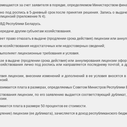
змещаются за счет заявителя в порядке, определяемом Министерством фина
чно под роспись в 5-дневный срок после принятия решения. Запись о выдач
 лицензий (приложение N 4).
МВД Республики Беларусь.
ередаче другим субъектам хозяйствования.
еет право отказать в выдаче (продлении срока действия) лицензии или аннул
том хозяйствования недостаточных или недостоверных сведений;
е выполняет лицензионные требования и условия.
азе в выдаче (продлении срока действия) или аннулирования лицензии офор
хозяйствования лично под роспись или направляется последнему почтой, а 
твия лицензии, внесении изменений и дополнений в ее условия вносятся в 
нзий.
 взимается плата в размерах, определяемых Советом Министров Республики 
йствования лицензии, по его заявлению выдается соответствующий дубликат,
нзии.
имается плата в размере 50 процентов ее стоимости.
дление) лицензии (ее дубликата), зачисляется в доход республиканского бюдж