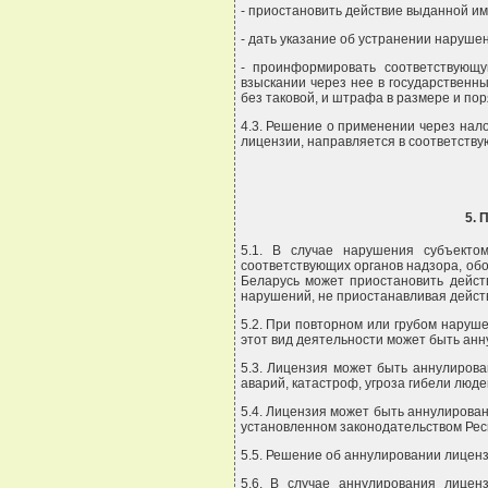
- приостановить действие выданной им
- дать указание об устранении наруше
- проинформировать соответствующу
взыскании через нее в государственн
без таковой, и штрафа в размере и по
4.3. Решение о применении через нал
лицензии, направляется в соответству
5.
5.1. В случае нарушения субъекто
соответствующих органов надзора, об
Беларусь может приостановить дейст
нарушений, не приостанавливая дейст
5.2. При повторном или грубом наруш
этот вид деятельности может быть анн
5.3. Лицензия может быть аннулирова
аварий, катастроф, угроза гибели люде
5.4. Лицензия может быть аннулирован
установленном законодательством Рес
5.5. Решение об аннулировании лиценз
5.6. В случае аннулирования лицен