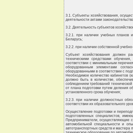
3.1. Субъекты хозяйствования, осущес
деятельности актами законодательств
3.2. Деятельность субъектов хозяйств
3.2.1. при наличии учебных планов 
Беларусь;
3.2.2. при наличии собственной учебн
Субъект хозяйствования должен ра
техническими средствами обучения
соответствии с минимальным перечнем
оборудованным элементами соглас
оборудованными в соответствии с под
Необходимое количество кабинетов (к
должно быть в количестве, обеспеч
соблюдением требований технической 
от плана подготовки путем деления о
установленного срока обучения;
3.2.3. при наличии должностных обя
соответствии их образовательного ур
Осуществление подготовки и перепод
подготовленных специалистов, имею
Предприниматели, осуществляющие св
автомобильной специальности и опы
автотранспортных средств и мастера 
техническое образование по автомоби