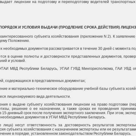
ыдает лицензии на подготовку и переподготовку водителей транспортных сред
 ПОРЯДОК И УСЛОВИЯ ВЫДАЧИ (ПРОДЛЕНИЕ СРОКА ДЕЙСТВИЯ) ЛИЦЕН
заинтересованного субъекта хозяйствования (приложение N 2). К заявлению
ящему Положению.
ех необходимых документов рассматривается в течение 30 дней с момента по
ется в оценке полноты и достоверности представленных документов, прове
ний и условий.
 УГАИ МВД Республики Беларусь, УГАИ ГУВД Мингорисполкома, ГАИ УВД об
ний, содержащихся в представленных документах;
ение и материально-техническое оборудование учебной базы субъекта хозяй
иеся лицензируемого вида деятельности.
шения о выдаче субъекту хозяйствования лицензии на право подготовки (п
ртизы, решение о ее назначении, а также сроках ее проведения приним
15-дневный срок после получения экспертного заключения. При этом, экспе
 необходимых документов в УГАИ МВД Республики Беларусь.
 лица) несут ответственность за достоверность результатов экспертизы
асия субъекта хозяйствования с назначением экспертизы или ее результатам
чение в порядке, установленном законодательством Республики Беларусь.