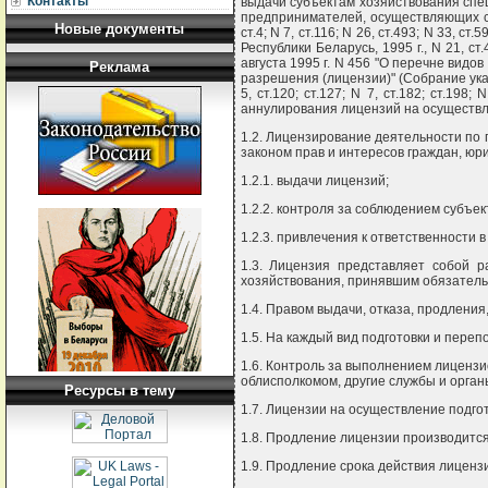
Контакты
выдачи субъектам хозяйствования спе
предпринимателей, осуществляющих сво
Новые документы
ст.4; N 7, ст.116; N 26, ст.493; N 33, 
Республики Беларусь, 1995 г., N 21, ст
августа 1995 г. N 456 "О перечне вид
Реклама
разрешения (лицензии)" (Собрание указо
5, ст.120; ст.127; N 7, ст.182; ст.19
аннулирования лицензий на осуществл
1.2. Лицензирование деятельности по 
законом прав и интересов граждан, юр
1.2.1. выдачи лицензий;
1.2.2. контроля за соблюдением субъе
1.2.3. привлечения к ответственности 
1.3. Лицензия представляет собой 
хозяйствования, принявшим обязатель
1.4. Правом выдачи, отказа, продлени
1.5. На каждый вид подготовки и пере
1.6. Контроль за выполнением лиценз
облисполкомом, другие службы и орган
Ресурсы в тему
1.7. Лицензии на осуществление подго
1.8. Продление лицензии производится
1.9. Продление срока действия лиценз