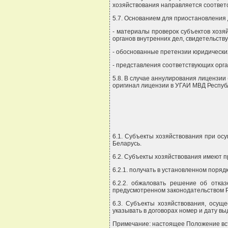
хозяйствования направляется соотве
5.7. Основанием для приостановления
- материалы проверок субъектов хозя
органов внутренних дел, свидетельст
- обоснованные претензии юридических
- представления соответствующих орга
5.8. В случае аннулирования лицензии
оригинал лицензии в УГАИ МВД Респуб
6.1. Субъекты хозяйствования при ос
Беларусь.
6.2. Субъекты хозяйствования имеют п
6.2.1. получать в установленном поряд
6.2.2. обжаловать решение об отка
предусмотренном законодательством Р
6.3. Субъекты хозяйствования, осу
указывать в договорах номер и дату в
Примечание: настоящее Положение всту