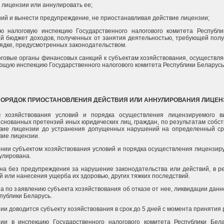
 лицензии или аннулировать ее;
ний и вынести предупреждение, не приостанавливая действие лицензии;
ю налоговую инспекцию Государственного налогового комитета Республ
ый бюджет доходов, полученных от занятия деятельностью, требующей пол
рядке, предусмотренных законодательством.
оговые органы финансовых санкций к субъектам хозяйствования, осуществл
ющую инспекцию Государственного налогового комитета Республики Беларусь
 ПОРЯДОК ПРИОСТАНОВЛЕНИЯ ДЕЙСТВИЯ ИЛИ АННУЛИРОВАНИЯ ЛИЦЕН
м хозяйствования условий и порядка осуществления лицензируемого в
основанных претензий иных юридических лиц, граждан, по результатам соб
вие лицензии до устранения допущенных нарушений на определенный сро
вие лицензии.
ении субъектом хозяйствования условий и порядка осуществления лицензир
улирована.
на без предупреждения за нарушение законодательства или действий, в ре
й или нанесения ущерба их здоровью, других тяжких последствий.
а по заявлению субъекта хозяйствования об отказе от нее, ликвидации данн
публики Беларусь.
ии доводится субъекту хозяйствования в срок до 5 дней с момента принятия
зии в инспекцию Государственного налогового комитета Республики Бел