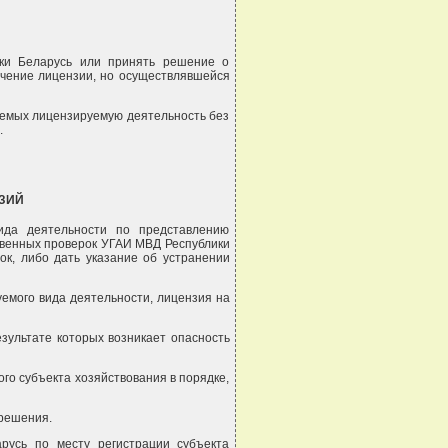
ики Беларусь или принять решение о
учение лицензии, но осуществлявшейся
яемых лицензируемую деятельность без
.
ЗИЙ
ида деятельности по представлению
ственных проверок УГАИ МВД Республики
к, либо дать указание об устранении
уемого вида деятельности, лицензия на
зультате которых возникает опасность
ого субъекта хозяйствования в порядке,
 решения.
арусь по месту регистрации субъекта