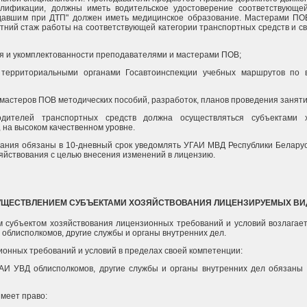
алификации, должны иметь водительское удостоверение соответствующей
давшим при ДТП" должен иметь медицинское образование. Мастерами ПО
етний стаж работы на соответствующей категории транспортных средств и с
ия и укомплектованности преподавателями и мастерами ПОВ;
с территориальными органами Госавтоинспекции учебных маршрутов по 
и мастеров ПОВ методических пособий, разработок, планов проведения заняти
 водителей транспортных средств должна осуществляться субъектами 
 на высоком качественном уровне.
ования обязаны в 10-дневный срок уведомлять УГАИ МВД Республики Белару
яйствования с целью внесения изменений в лицензию.
ОСУЩЕСТВЛЕНИЕМ СУБЪЕКТАМИ ХОЗЯЙСТВОВАНИЯ ЛИЦЕНЗИРУЕМЫХ В
м субъектом хозяйствования лицензионных требований и условий возлагае
облисполкомов, другие службы и органы внутренних дел.
онных требований и условий в пределах своей компетенции:
ГАИ УВД облисполкомов, другие службы и органы внутренних дел обязан
имеет право: