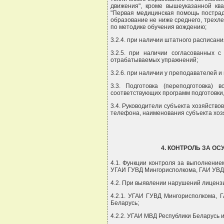
движения", кроме вышеуказанной кв
"Первая медицинская помощь постра
образование не ниже среднего, трехл
по методике обучения вождению;
3.2.4. при наличии штатного расписан
3.2.5. при наличии согласованных 
отрабатываемых упражнений;
3.2.6. при наличии у преподавателей 
3.3. Подготовка (переподготовка)
соответствующих программ подготовки,
3.4. Руководители субъекта хозяйств
телефона, наименования субъекта хоз
4. КОНТРОЛЬ ЗА 
4.1. Функции контроля за выполнение
УГАИ ГУВД Мингорисполкома, ГАИ УВД 
4.2. При выявлении нарушений лицензи
4.2.1. УГАИ ГУВД Мингорисполкома, 
Беларусь;
4.2.2. УГАИ МВД Республики Беларусь 