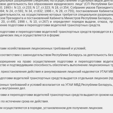
циальных разрешений (лицензий) на осуществление отдельных видов деятел
ю деятельность без образования юридического лица" (СП Республики Беларус
ст.590; 1993 г. N 13, ст.233; N 17, ст.323; N 18, ст.354; Собрание указов През
.494; N 24, ст.591; N 34, ст.832; 1996 г., N 28, ст.755), постановления Каби
ов деятельности, на осуществление которых требуется специальное разрешен
в Президента и постановлений Кабинета Министров Республики Беларусь, 1995 г
8; N 20, ст.495; 1998 г., N 10, ст.267) и определяет порядок выдачи, отказа
ение подготовки и переподготовки водителей транспортных средств.
подготовке и переподготовке водителей транспортных средств проводится в
идических лиц и осуществляется в форме:
ктами хозяйствования лицензионных требований и условий;
в соответствии с законодательством Республики Беларусь за деятельность без
разрешение на право осуществления подготовки и переподготовки водит
ство и подтвердившим способность обеспечить выполнение лицензионных тр
я, приостановления действия и аннулирования лицензий наделяется УГАИ МВ
подготовки водителей транспортных средств выдается отдельная лицензия (пр
ионных требований и условий возлагается на УГАИ МВД Республики Беларус
ы внутренних дел.
товки и переподготовки водителей транспортных средств выдаются сроком на 
 по истечении срока ее действия.
ии осуществляется в порядке, установленном для получения лицензии.