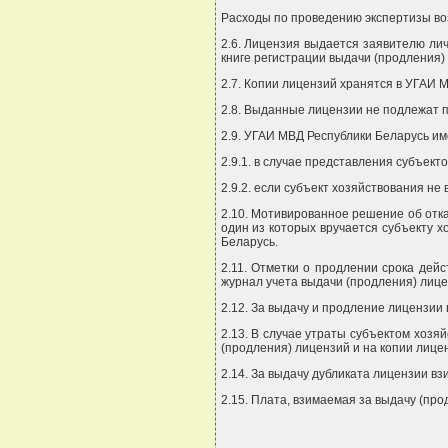
Расходы по проведению экспертизы во
2.6. Лицензия выдается заявителю ли
книге регистрации выдачи (продления)
2.7. Копии лицензий хранятся в УГАИ 
2.8. Выданные лицензии не подлежат п
2.9. УГАИ МВД Республики Беларусь им
2.9.1. в случае представления субъек
2.9.2. если субъект хозяйствования н
2.10. Мотивированное решение об отк
один из которых вручается субъекту 
Беларусь.
2.11. Отметки о продлении срока дейс
журнал учета выдачи (продления) лице
2.12. За выдачу и продление лицензии
2.13. В случае утраты субъектом хозя
(продления) лицензий и на копии лице
2.14. За выдачу дубликата лицензии вз
2.15. Плата, взимаемая за выдачу (про