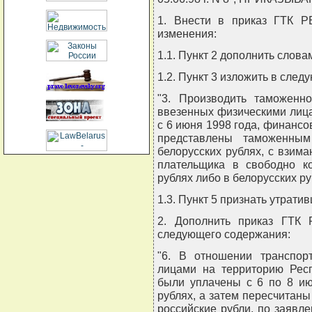
1. Внести в приказ ГТК Р
изменения:
1.1. Пункт 2 дополнить слова
1.2. Пункт 3 изложить в след
"3. Производить таможенн
ввезенных физическими лиц
с 6 июня 1998 года, финанс
представлены таможенны
белорусских рублях, с взи
плательщика в свободно к
рублях либо в белорусских ру
1.3. Пункт 5 признать утрати
2. Дополнить приказ ГТК 
следующего содержания:
"6. В отношении транспор
лицами на территорию Респ
были уплачены с 6 по 8 ию
рублях, а затем пересчитан
российские рубли, по заявл