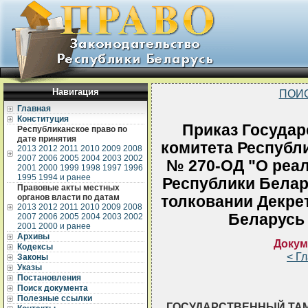
Навигация
ПОИ
Главная
Конституция
Приказ Государ
Республиканское право по
дате принятия
комитета Республи
2013
2012
2011
2010
2009
2008
2007
2006
2005
2004
2003
2002
№ 270-ОД "О реал
2001
2000
1999
1998
1997
1996
1995
1994 и ранее
Республики Белару
Правовые акты местных
органов власти по датам
толковании Декре
2013
2012
2011
2010
2009
2008
Беларусь о
2007
2006
2005
2004
2003
2002
2001
2000 и ранее
Архивы
Докум
Кодексы
< Г
Законы
Указы
Постановления
Поиск документа
Полезные ссылки
ГОСУДАРСТВЕННЫЙ ТА