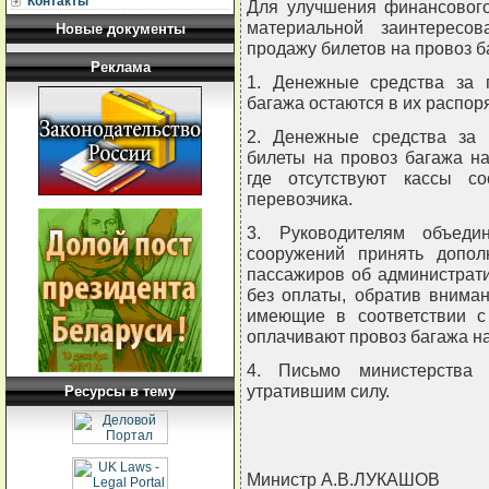
Контакты
Для улучшения финансового
материальной заинтересов
Новые документы
продажу билетов на провоз
Реклама
1. Денежные средства за 
багажа остаются в их распор
2. Денежные средства за 
билеты на провоз багажа н
где отсутствуют кассы с
перевозчика.
3. Руководителям объедин
сооружений принять допо
пассажиров об администрати
без оплаты, обратив вниман
имеющие в соответствии с 
оплачивают провоз багажа н
4. Письмо министерства 
утратившим силу.
Ресурсы в тему
Министр А.В.ЛУКАШОВ