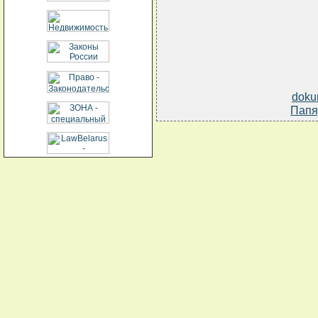
doku
Папя