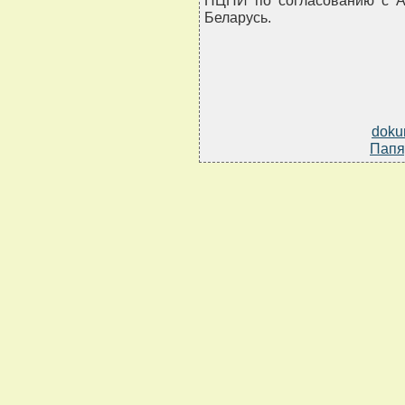
НЦПИ по согласованию с А
Беларусь.
doku
Папя