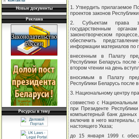
Контакты
1. Утвердить прилагаемое 
Новые документы
проектов законов Республики
Реклама
2. Субъектам права за
государственным орган
законотворческом процессе
обеспечить представлен
информации материалов по п
внесенным в Палату пред
Республики Беларусь после 
втором чтении на день вступ
вносимым в Палату предс
Республики Беларусь после в
3. Национальному центру пр
совместно с Национальным 
при Президенте Республики
Ресурсы в тему
компьютерный банк данных 
включив в него материалы, 
настоящего Указа;
до 15 января 1999 г. обес