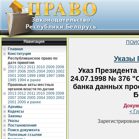
Навигация
ПОИ
Главная
Конституция
Указы 
Республиканское право по
дате принятия
2013
2012
2011
2010
2009
2008
Указ Президента
2007
2006
2005
2004
2003
2002
2001
2000
1999
1998
1997
1996
24.07.1998 № 376 
1995
1994 и ранее
Правовые акты местных
банка данных про
органов власти по датам
Б
2013
2012
2011
2010
2009
2008
2007
2006
2005
2004
2003
2002
2001
2000 и ранее
Докум
Архивы
< Г
Кодексы
Законы
Зарегистрировано
Указы
Постановления
Поиск документа
Полезные ссылки