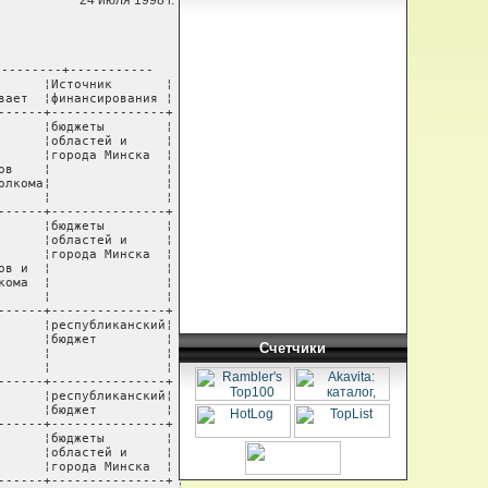
24 июля 1998 г.
       ¦              ¦полуфабрикаты¦                 ¦города Минска  ¦
¦     ¦                   ¦                  ¦              ¦3 года -     ¦                 ¦               ¦
¦     ¦                   ¦                  ¦              ¦немецкие     ¦                 ¦               ¦
¦     ¦                   ¦                  ¦              ¦полуфабрикаты¦                 ¦               ¦
¦     ¦                   ¦                  ¦              ¦фирмы "Отто  ¦                 ¦               ¦
¦     ¦                   ¦                  ¦              ¦Бокк" и фирмы¦                 ¦               ¦
¦     ¦                   ¦                  ¦              ¦"Энергия"    ¦                 ¦               ¦
+-----+-------------------+------------------+--------------+-------------+-----------------+---------------+
¦14.  ¦Аппараты и туторы  ¦заключение        ¦бесплатно     ¦2 года       ¦БПОВЦ            ¦бюджеты        ¦
¦     ¦верхних и нижних   ¦БПОВЦ             ¦              ¦             ¦                 ¦областей и     ¦
¦     ¦конечностей        ¦                  ¦              ¦             ¦                 ¦города Минска  ¦
+-----+-------------------+------------------+--------------+-------------+-----------------+---------------+
¦15.  ¦Корсеты,           ¦заключение        ¦бесплатно     ¦2 года       ¦БПОВЦ            ¦бюджеты        ¦
¦     ¦бандажи, спино-    ¦БПОВЦ             ¦              ¦             ¦                 ¦областей и     ¦
¦     ¦головодержатели,   ¦                  ¦              ¦             ¦                 ¦города Минска  ¦
¦     ¦жесткие пояса      ¦                  ¦              ¦             ¦                 ¦               ¦
+-----+-------------------+------------------+--------------+-------------+-----------------+---------------+
¦16.  ¦Экзопротезы        ¦заключение        ¦бесплатно     ¦1 год        ¦БПОВЦ            ¦республиканс
Счетчики