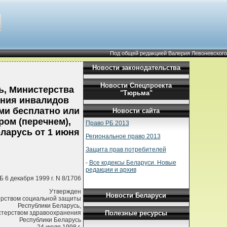
Под общей редакцией Валерия Левоневского
Новости законодательства
Новости Спецпроекта
ь, Министерства
"Тюрьма"
ения инвалидов
ми бесплатно или
Новости сайта
ром (перечнем),
Право РБ 2013
ларусь от 1 июня
Региональное право 2013
Защита прав потребителей
-
Все кодексы Беларуси. Новые
редакции и архив
 6 декабря 1999 г. N 8/1706
Утвержден
Новости Беларуси
рством социальной защиты
Республики Беларусь,
Полезные ресурсы
терством здравоохранения
Республики Беларусь