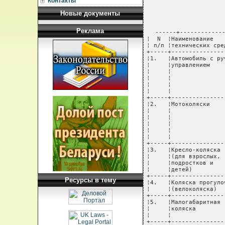
Контакты
Новые документы
Реклама
------+-------------------+------------------+--------------+-------------+-----------------+-----------
¦  N  ¦Наименование       ¦  Основание для   ¦Условия выдачи¦    Срок     ¦       Кто       ¦Источник       ¦
¦ п/п ¦технических средств¦   обеспечения    ¦              ¦эксплуатации ¦   обеспечивает  ¦финансирования ¦
+-----+-------------------+------------------+--------------+-------------+-----------------+---------------+
¦1.   ¦Автомобиль с ручным¦заключение        ¦бесплатно или ¦10 лет       ¦Управление       ¦бюджеты        ¦
¦     ¦управлением        ¦областной и       ¦на льготных   ¦             ¦социальной       ¦областей и     ¦
¦     ¦                   ¦Минской           ¦условиях      ¦             ¦защиты           ¦города Минска  ¦
¦     ¦                   ¦центральной       ¦(оплата 20%   ¦             ¦облисполкомов    ¦               ¦
¦     ¦                   ¦городской         ¦стоимости) <*>¦             ¦и Мингорисполкома¦               ¦
¦     ¦                   ¦МРЭК              ¦              ¦             ¦                 ¦               ¦
+-----+-------------------+------------------+--------------+-------------+-----------------+---------------+
¦2.   ¦Мотоколяски        ¦заключение        ¦бесплатно     ¦5 лет        ¦Управления       ¦бюджеты        ¦
¦     ¦                   ¦областной         ¦или на        ¦             ¦социальной       ¦областей и     ¦
¦     ¦                   ¦и Минской         ¦льготных      ¦             ¦защиты           ¦города Минска  ¦
¦     ¦                   ¦центральной       ¦условиях      ¦             ¦облисполкомов и  ¦               ¦
¦     ¦                   ¦городской         ¦              ¦             ¦Мингорисполкома  ¦               ¦
¦     ¦                   ¦МРЭК              ¦              ¦             ¦                 ¦               ¦
+-----+-------------------+-----------------
Ресурсы в тему