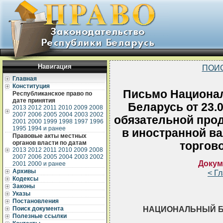
Навигация
ПОИ
Главная
Конституция
Письмо Национал
Республиканское право по
дате принятия
Беларусь от 23.
2013
2012
2011
2010
2009
2008
2007
2006
2005
2004
2003
2002
обязательной прод
2001
2000
1999
1998
1997
1996
1995
1994 и ранее
в иностранной в
Правовые акты местных
органов власти по датам
торгов
2013
2012
2011
2010
2009
2008
2007
2006
2005
2004
2003
2002
Докум
2001
2000 и ранее
Архивы
< Г
Кодексы
Законы
Указы
Постановления
НАЦИОНАЛЬНЫЙ Б
Поиск документа
Полезные ссылки