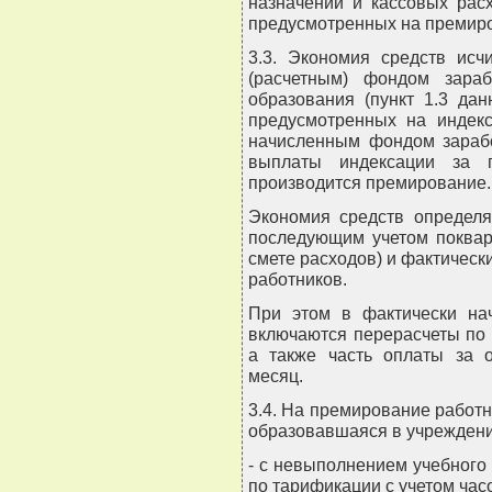
назначений и кассовых рас
предусмотренных на премиро
3.3. Экономия средств исч
(расчетным) фондом зара
образования (пункт 1.3 да
предусмотренных на индекс
начисленным фондом зарабо
выплаты индексации за п
производится премирование.
Экономия средств определя
последующим учетом поквар
смете расходов) и фактическ
работников.
При этом в фактически на
включаются перерасчеты по
а также часть оплаты за 
месяц.
3.4. На премирование работн
образовавшаяся в учреждени
- с невыполнением учебного
по тарификации с учетом час