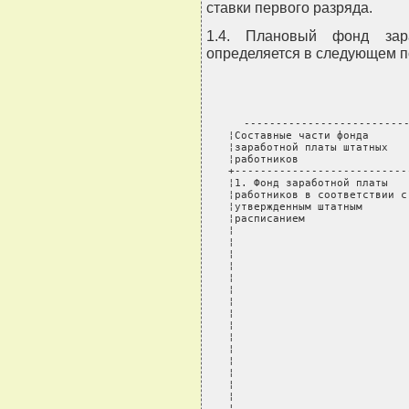
ставки первого разряда.
1.4. Плановый фонд зар
определяется в следующем п
--------------------------------+-------------------------------
¦Составные части фонда          ¦     В том числе по элементам      ¦
¦заработной платы штатных       ¦       предстоящих расходов        ¦
¦работников                     ¦                                   ¦
+-------------------------------+-----------------------------------+
¦1. Фонд заработной платы       ¦1. Должностные оклады и ставки     ¦
¦работников в соответствии с    ¦заработной платы работников        ¦
¦утвержденным штатным           ¦                                   ¦
¦расписанием                    ¦2. Надбавки постоянного характера: ¦
¦                               ¦- работникам из  числа             ¦
¦                               ¦профессорско-преподавательского    ¦
¦                               ¦состава высших учебных заведений и ¦
¦                               ¦учебных заведений системы          ¦
¦                               ¦повышения квалификации и           ¦
¦                               ¦переподготовки кадров, владеющим   ¦
¦                               ¦иностранными языками и применяющим ¦
¦                               ¦их в работе по подготовке          ¦
¦                               ¦специалистов для зарубежных стран; ¦
¦                               ¦- водителям грузовых и легковых    ¦
¦                               ¦автомобилей, автобусов за          ¦
¦                               ¦классность                         ¦
¦                               ¦                                   ¦
¦                               ¦3. Доплаты постоянного характера:  ¦
¦                               ¦- дифференцированные доплаты,      ¦
¦                               ¦устанавливаемые в целях недопущения¦
¦                               ¦дальнейшего углубления соотношений ¦
¦                               ¦в уровнях оплаты труда работников с¦
¦                               ¦наиболее низкой заработной платой  ¦
¦                               ¦(в рублях);                        ¦
¦                               ¦- профессорско-преподавательскому  ¦
¦                               ¦составу за выполнение              ¦
¦                               ¦лечебно-диагностической работы в   ¦
¦                               ¦клиниках;                          ¦
¦                               ¦- профессорско-преподавательскому  ¦
¦                               ¦составу за руководство структурными¦
¦                               ¦подразделениями вместо введения    ¦
¦                               ¦штатных должностей;                ¦
¦                               ¦- за наличие ученой степени;       ¦
¦                               ¦- водителям легковых автомобилей за¦
¦                               ¦ненормированный рабочий день;      ¦
¦                               ¦- бригадирам из числа рабочих за   ¦
¦                               ¦руководство бригадой;              ¦
¦                               ¦- за заведование интернатом при    ¦
¦                               ¦учебном заведении;                 ¦
¦                               ¦- штатным педагогическим работникам¦
¦                               ¦за заведование                     ¦
¦                               ¦учебно-консультационными пунктами; ¦
¦                               ¦- штатным педагогическим работникам¦
¦                               ¦школ за классное руководство;      ¦
¦                               ¦- штатным педагогическим работникам¦
¦                               ¦за проведение внеклассной работы по¦
¦                               ¦физическому воспитанию учащихся;   ¦
¦                               ¦- штатным работникам за организацию¦
¦                               ¦производительного труда учащихся;  ¦
¦                               ¦- за выполнение обязанностей вместо¦
¦                               ¦введения штатных должностей;       ¦
¦                               ¦- за наличие общежитий в учебных   ¦
¦                               ¦заведениях;           