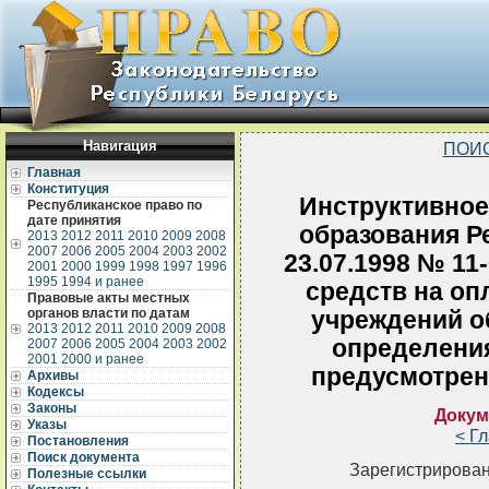
Навигация
ПОИ
Главная
Конституция
Инструктивное
Республиканское право по
дате принятия
образования Р
2013
2012
2011
2010
2009
2008
2007
2006
2005
2004
2003
2002
23.07.1998 № 11
2001
2000
1999
1998
1997
1996
1995
1994 и ранее
средств на оп
Правовые акты местных
органов власти по датам
учреждений о
2013
2012
2011
2010
2009
2008
определения
2007
2006
2005
2004
2003
2002
2001
2000 и ранее
предусмотрен
Архивы
Кодексы
Законы
Докум
Указы
< Г
Постановления
Поиск документа
Зарегистрирован
Полезные ссылки