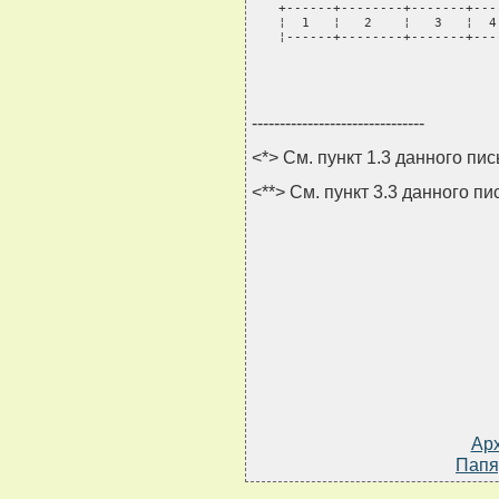
+------+--------+-------+---
¦  1   ¦   2    ¦   3   ¦  4
¦------+--------+-------+---
-------------------------------
<*> См. пункт 1.3 данного пис
<**> См. пункт 3.3 данного пи
Ар
Папя