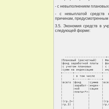
- с невыполнением плановых 
- с невыплатой средств 
причинам, предусмотренным
3.5. Экономия средств в у
следующей форме:
------------------------+-
¦Плановый (расчетный)   ¦ Фа
¦фонд заработной платы  ¦ фо
¦с учетом плановых      ¦ с 
¦сумм на индексацию     ¦ ин
+------+----------------+---
¦      ¦ в том числе    ¦   
¦      +--------+-------+   
¦всего ¦фонд    ¦сумма  ¦все
¦      ¦заработ-¦индек- ¦   
¦      ¦ной     ¦сации  ¦   
¦      ¦платы<*>¦       ¦   
¦      ¦        ¦       ¦   
¦      ¦        ¦       ¦   
¦(гр.2+¦        ¦       ¦(гр
¦гр.3) ¦        ¦       ¦гр.
¦      ¦        ¦       ¦   