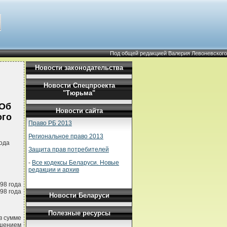
Под общей редакцией Валерия Левоневского
Новости законодательства
Новости Спецпроекта
"Тюрьма"
"Об
Новости сайта
ого
Право РБ 2013
Региональное право 2013
ода
Защита прав потребителей
-
Все кодексы Беларуси. Новые
редакции и архив
98 года
98 года
Новости Беларуси
Полезные ресурсы
в сумме
ышением