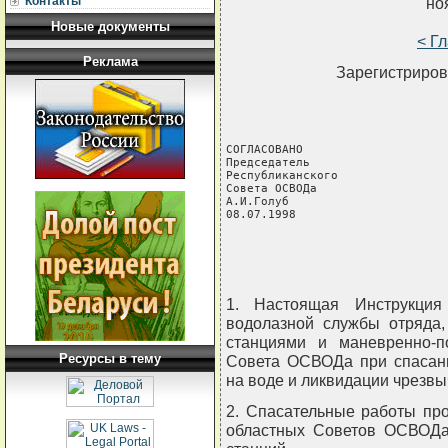
Контакты
но
Новые документы
< Г
Реклама
Зарегистриров
СОГЛАСОВАНО                     
Председатель                    
Республиканского                
Совета ОСВОДа                   
А.И.Голуб                       
08.07.1998                      
                               
1. Настоящая Инструкция
водолазной службы отряда,
станциями и маневренно-п
Ресурсы в тему
Совета ОСВОДа при спасани
на воде и ликвидации чрезвы
2. Спасательные работы про
областных Советов ОСВОДа 