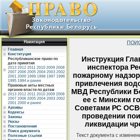
Навигация
ПОИ
Главная
Конституция
Инструкция Гла
Республиканское право по
дате принятия
инспектора Ре
2013
2012
2011
2010
2009
2008
2007
2006
2005
2004
2003
2002
пожарному надзору
2001
2000
1999
1998
1997
1996
1995
1994 и ранее
привлечения вод
Правовые акты местных
органов власти по датам
МВД Республики Б
2013
2012
2011
2010
2009
2008
ее с Минским г
2007
2006
2005
2004
2003
2002
2001
2000 и ранее
Советами РС ОСВ
Архивы
Кодексы
проведении пои
Законы
Указы
ликвидации чр
Постановления
Поиск документа
Текст документа с измене
Полезные ссылки