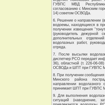
ГУВПС МВД Республики
согласованию с Минским город
14) советом ОСВОДа.
6. Решение о направлении (
водоемы, находящиеся в пре
получении извещения "тону
(руководитель дежурной 
дополнительных отделени
водолазных работ, руково
отряда.
7. После высылки водолаз
диспетчер РСО передает инфо
36), областной (т. 226-06-08
ОСВОДа и ШПТ при ГУВПС МВ
8. При получении сообщения 
Минского района постра
направлении водолазного 
принимает ШПТ при ГУВПС 
9. Для выполнения водолаз
ситуаций (наводнение, з
привлекаются водолазы 