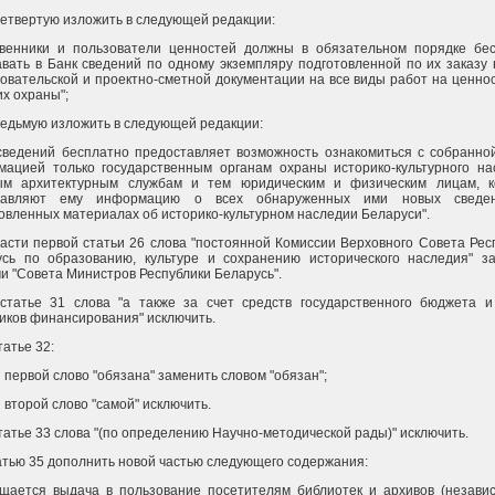
четвертую изложить в следующей редакции:
твенники и пользователи ценностей должны в обязательном порядке бе
вать в Банк сведений по одному экземпляру подготовленной по их заказу 
овательской и проектно-сметной документации на все виды работ на ценнос
их охраны";
седьмую изложить в следующей редакции:
сведений бесплатно предоставляет возможность ознакомиться с собранно
ацией только государственным органам охраны историко-культурного на
ым архитектурным службам и тем юридическим и физическим лицам, к
тавляют ему информацию о всех обнаруженных ими новых сведе
овленных материалах об историко-культурном наследии Беларуси".
части первой статьи 26 слова "постоянной Комиссии Верховного Совета Рес
усь по образованию, культуре и сохранению исторического наследия" з
и "Совета Министров Республики Беларусь".
статье 31 слова "а также за счет средств государственного бюджета и
иков финансирования" исключить.
татье 32:
и первой слово "обязана" заменить словом "обязан";
и второй слово "самой" исключить.
статье 33 слова "(по определению Научно-методической рады)" исключить.
атью 35 дополнить новой частью следующего содержания:
щается выдача в пользование посетителям библиотек и архивов (незави