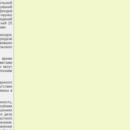
льской
дований
 фондов
 научно
ведений
тьей 25
аво.
ходок,
ередачи
ужившее
льского
 время
дметами
и могут
алонами
данного
утствии
ржаны в
ность,
публики
ушениях
по делу
астного
ением.
авление