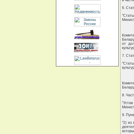
в част
6. Ста
"Стат
Минист
Комите
Белару
от до
культу
7. Ста
"Стат
культу
Комите
Белару
8. Час
"Уста
Минист
9. Пун
"2) из
деяте
которы