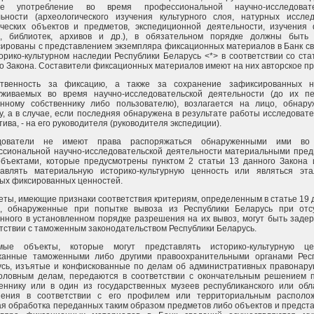
ое употребление во время профессиональной научно-исследовате
льности (археологического изучения культурного слоя, натурных иссле
ических объектов и предметов, экспедиционной деятельности, изучения
в, библиотек, архивов и др.), в обязательном порядке должны быть
ированы с представлением экземпляра фиксационных материалов в Банк с
орико-культурном наследии Республики Беларусь <*> в соответствии со ста
о Закона. Составители фиксационных материалов имеют на них авторское пр
ственность за фиксацию, а также за сохранение зафиксированных на
уживаемых во время научно-исследовательской деятельности (до их п
янному собственнику либо пользователю), возлагается на лицо, обнар
у, а в случае, если последняя обнаружена в результате работы исследовате
тива, - на его руководителя (руководителя экспедиции).
дователи не имеют права распоряжаться обнаруженными ими во
ссиональной научно-исследовательской деятельности материальными пре
бъектами, которые предусмотрены пунктом 2 статьи 13 данного Закона 
тавлять материальную историко-культурную ценность или являться эт
ых фиксированных ценностей.
ты, имеющие признаки соответствия критериям, определенным в статье 19 
а, обнаруженные при попытке вывоза из Республики Беларусь при отс
нного в установленном порядке разрешения на их вывоз, могут быть заде
тствии с таможенным законодательством Республики Беларусь.
мые объекты, которые могут представлять историко-культурную цен
жанные таможенными либо другими правоохранительными органами Рес
усь, изъятые и конфискованные по делам об административных правонар
головным делам, передаются в соответствии с окончательным решением 
еннику или в один из государственных музеев республиканского или обл
нения в соответствии с его профилем или территориальным располож
я обработка переданных таким образом предметов либо объектов и предст