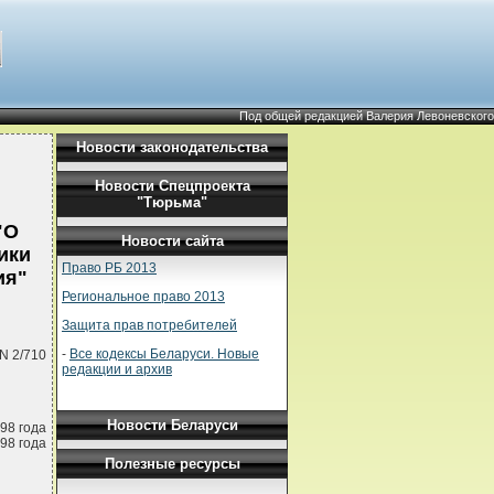
Под общей редакцией Валерия Левоневского
Новости законодательства
Новости Спецпроекта
"Тюрьма"
"О
Новости сайта
ики
Право РБ 2013
ия"
Региональное право 2013
Защита прав потребителей
-
Все кодексы Беларуси. Новые
N 2/710
редакции и архив
Новости Беларуси
98 года
98 года
Полезные ресурсы