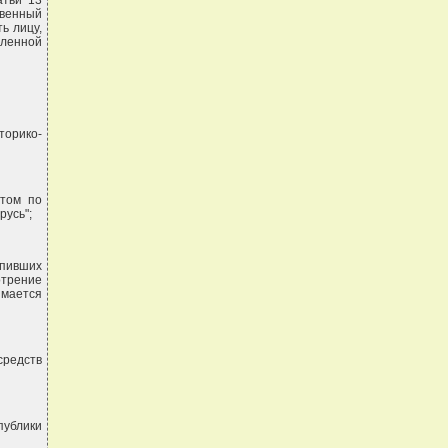
атьи 13
твенный
ь лицу,
еленной
торико-
етом по
русь";
пивших
отрение
имается
средств
публики