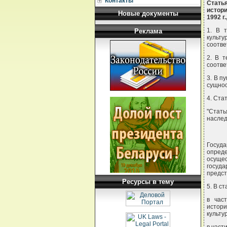
Контакты
Стать
истори
Новые документы
1992 г
1. В 
Реклама
культ
соотве
2. В т
соотве
3. В п
сущнос
4. Ста
"Стать
насле
Госуд
опред
осущес
госуд
предст
Ресурсы в тему
5. В ст
в час
истори
культу