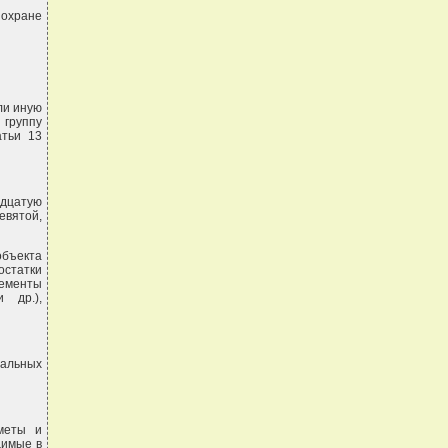
 охране
ли иную
 группу
атьи 13
адцатую
евятой,
объекта
остатки
лементы
 др.),
иальных
меты и
димые в