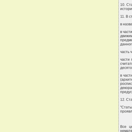
10. Ст
истори
11. В с
в назв
в част
движи
предм
данног
часть 
части 
считат
десято
в част
(архи
роспис
декор
предус
12. Ст
"Стать
проявл
Все ц
немате