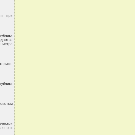
ия при
публики
ждается
инистра
торико-
публики
оветом
еческой
влено и