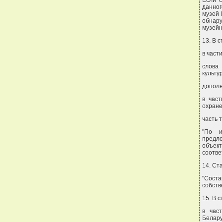
Если с
данног
музей 
обнару
музейн
13. В с
в част
слова
культу
дополн
в час
охране
часть 
"По и
предл
объект
соотве
14. Ст
"Сост
собств
15. В с
в час
Белару