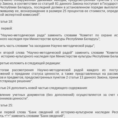
лучайно обнаруженная движимая находка, предусмотренная пунктом 2 ст
о Закона, в соответствии со статьей 81 данного Закона поступает в Государс
Республики Беларусь, последний должен в установленном порядке выплатит
жившему ее, вознаграждение в размере 25 процентов ее стоимости, опред
ой экспертной комиссией".
татье 18:
и первой:
 "Научно-методическая рада" заменить словами "Комитет по охране ис
рного наследия при Министерстве культуры Республики Беларусь";
ить часть словами "на заседании Научно-методической рады";
ти второй слова "Научно-методической радой" заменить словами "Комит
 историко-культурного наследия при Министерстве культуры Республики Бела
третью изложить в следующей редакции:
тогам рассмотрения Научно-методической радой каждого из посту
ожений о придании статуса ценности, а также представленных на рассм
ов и предметов, предусмотренных пунктом 2 статьи 13 данного Закона, прин
тствующее решение".
атью 24 дополнить новой частью следующего содержания:
авление учетных документов (без дополнений) осуществляется за счет 
енников ценности".
татье 25:
ти первой слова "Банк сведений об историко-культурном наследии Рес
сь <*>" заменить словами "Банк сведений";