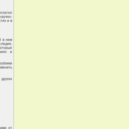
сплатно
научно-
тях и в
й в нем
следия,
оторые
ниях и
публики
аменить
 других
симо от