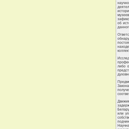
научн
деяте
истор
музее
зафикс
об ист
данног
Ответ
обнар
посто
находк
коллек
Иссле
профе
либо о
предс
духовн
Предме
Закон
получе
соотве
Движи
задер
Белар
или у
собств
подчи
Научна