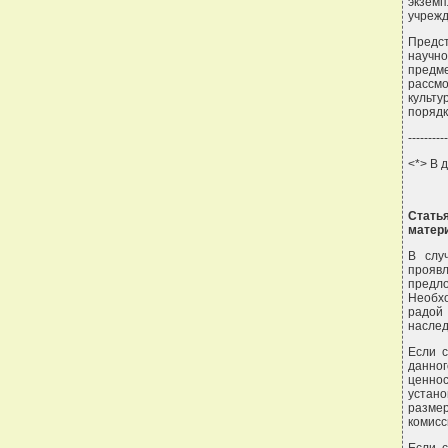
экзем
учрежд
Предс
научн
предме
рассм
культ
порядк
----------
<*> В 
Стать
матер
В слу
проявл
предл
Необх
радой
наслед
Если с
данног
ценнос
устан
разме
комисс