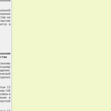
зейным
нальной
ношении
ства на
терстве
яется в
ношении
ества
альному
несшему
дение.
ической
турного
атьи 13
ику той
олжен в
дение в
пертной