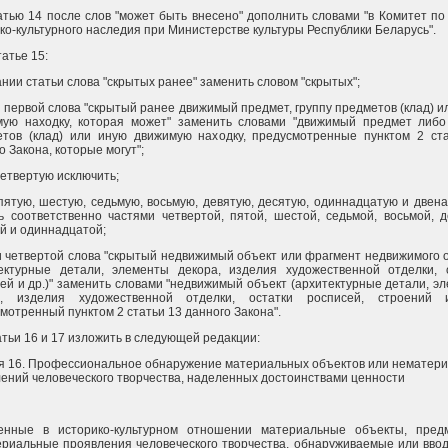
атью 14 после слов "может быть внесено" дополнить словами "в Комитет по
ко-культурного наследия при Министерстве культуры Республики Беларусь".
татье 15:
ании статьи слова "скрытых ранее" заменить словом "скрытых";
и первой слова "скрытый ранее движимый предмет, группу предметов (клад) и
мую находку, которая может" заменить словами "движимый предмет либо
етов (клад) или иную движимую находку, предусмотренные пунктом 2 ст
о Закона, которые могут";
четвертую исключить;
пятую, шестую, седьмую, восьмую, девятую, десятую, одиннадцатую и двен
ь соответственно частями четвертой, пятой, шестой, седьмой, восьмой, д
й и одиннадцатой;
и четвертой слова "скрытый недвижимый объект или фрагмент недвижимого 
тектурные детали, элементы декора, изделия художественной отделки, 
ей и др.)" заменить словами "недвижимый объект (архитектурные детали, э
а, изделия художественной отделки, остатки росписей, строений и
мотренный пунктом 2 статьи 13 данного Закона".
атьи 16 и 17 изложить в следующей редакции:
я 16. Профессиональное обнаружение материальных объектов или нематер
ений человеческого творчества, наделенных достоинствами ценности
енные в историко-культурном отношении материальные объекты, пред
риальные проявления человеческого творчества, обнаруживаемые или вво