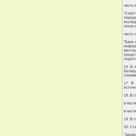
часть 
"Собс
переда
исслед
зонах 
часть 
"Банк 
информ
местн
предс
подгот
16. В 
Белар
словам
17. В 
источн
18. В с
в част
в част
19. В 
20. Ст
"Запре