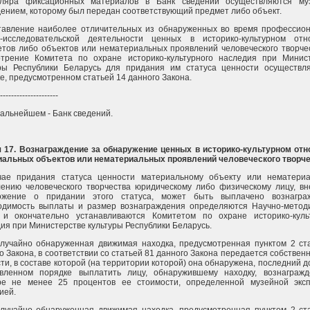
пляра фиксационных материалов в Банк сведений осуществляются му
ением, которому был передан соответствующий предмет либо объект.
тавление наиболее отличительных из обнаруженных во время профессио
о-исследовательской деятельности ценных в историко-культурном от
тов либо объектов или нематериальных проявлений человеческого творче
отрение Комитета по охране историко-культурного наследия при Минис
уры Республики Беларусь для придания им статуса ценности осуществл
е, предусмотренном статьей 14 данного Закона.
---------------------
дальнейшем - Банк сведений.
я 17. Вознаграждение за обнаружение ценных в историко-культурном от
иальных объектов или нематериальных проявлений человеческого творч
чае придания статуса ценности материальному объекту или нематери
ению человеческого творчества юридическому либо физическому лицу, в
ожение о придании этого статуса, может быть выплачено вознаграж
одимость выплаты и размер вознаграждения определяются Научно-метод
 и окончательно устанавливаются Комитетом по охране историко-куль
ия при Министерстве культуры Республики Беларусь.
лучайно обнаруженная движимая находка, предусмотренная пунктом 2 ст
о Закона, в соответствии со статьей 81 данного Закона передается собственн
ти, в составе которой (на территории которой) она обнаружена, последний д
овленном порядке выплатить лицу, обнаружившему находку, вознаграж
ре не менее 25 процентов ее стоимости, определенной музейной экс
ией.