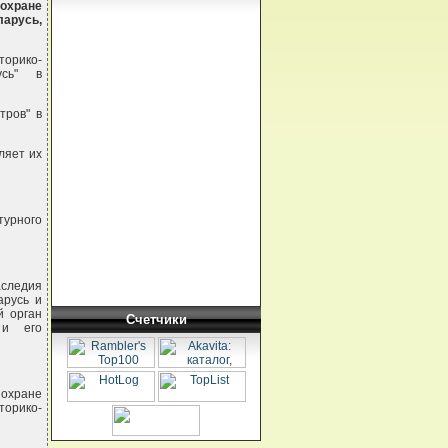
 охране
ларусь,
торико-
усь" в
тров" в
ляет их
турного
аследия
арусь и
й орган
Счетчики
 и его
 охране
торико-