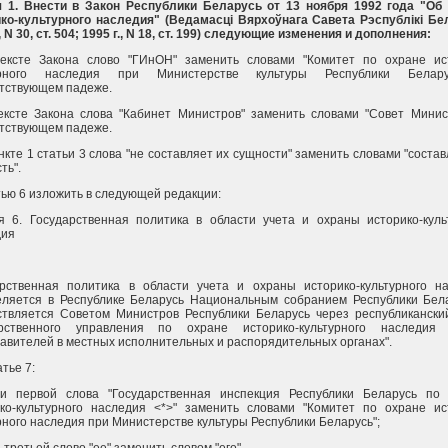
я 1. Внести в Закон Республики Беларусь от 13 ноября 1992 года "Об
ко-культурного наследия" (Ведамасцi Вярхоўнага Савета Рэспублiкi Бе
., N 30, ст. 504; 1995 г., N 18, ст. 199) следующие изменения и дополнения:
тексте Закона слово "ГИнОН" заменить словами "Комитет по охране ис
урного наследия при Министерстве культуры Республики Белар
тствующем падеже.
ексте Закона слова "Кабинет Министров" заменить словами "Совет Минис
тствующем падеже.
ункте 1 статьи 3 слова "не составляет их сущности" заменить словами "состав
ть".
тью 6 изложить в следующей редакции:
я 6. Государственная политика в области учета и охраны историко-куль
дия
арственная политика в области учета и охраны историко-культурного н
еляется в Республике Беларусь Национальным собранием Республики Бел
твляется Советом Министров Республики Беларусь через республикански
арственного управления по охране историко-культурного наследия
авителей в местных исполнительных и распорядительных органах".
атье 7:
ти первой слова "Государственная инспекция Республики Беларусь по
ко-культурного наследия <*>" заменить словами "Комитет по охране ис
рного наследия при Министерстве культуры Республики Беларусь";