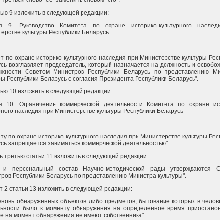
и третьей слово "ее" заменить словом "его".
тью 9 изложить в следующей редакции:
ья 9. Руководство Комитета по охране историко-культурного наслед
ерстве культуры Республики Беларусь
т по охране историко-культурного наследия при Министерстве культуры Рес
сь возглавляет председатель, который назначается на должность и освобо
лжности Советом Министров Республики Беларусь по представлению М
ры Республики Беларусь с согласия Президента Республики Беларусь".
тью 10 изложить в следующей редакции:
ья 10. Ограничение коммерческой деятельности Комитета по охране ис
рного наследия при Министерстве культуры Республики Беларусь
ту по охране историко-культурного наследия при Министерстве культуры Рес
сь запрещается заниматься коммерческой деятельностью".
ть третью статьи 11 изложить в следующей редакции:
в и персональный состав Научно-методической рады утверждаются С
ров Республики Беларусь по представлению Министра культуры".
кт 2 статьи 13 изложить в следующей редакции:
 вновь обнаруженных объектов либо предметов, бытование которых в челов
льности было к моменту обнаружения на определенное время приостано
е на момент обнаружения не имеют собственника".