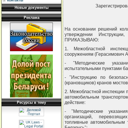
Контакты
Зарегистрирова
Новые документы
Реклама
На основании решений колл
утверждении Инструкции,
ПРИКАЗЫВАЮ:
1. Межобластной инспек
сооружениям (Герасимович А.В
- "Методические указа
испытательными пунктами ба
- "Инструкцию по безопа
(крановщиков) кранов мостов
2. Межобластной инспекции п
автомобильным транспортом 
действие:
Ресурсы в тему
- "Методические указан
организаций, перевозящ
топливные автомобильным т
Беларусь";