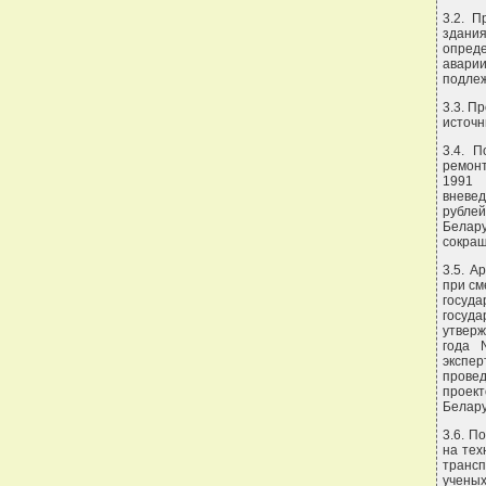
3.2. 
здани
опреде
аварии
подлеж
3.3. П
источн
3.4. 
ремонт
1991 
вневе
рублей
Белару
сокращ
3.5. А
при см
госуд
госуд
утверж
года 
экспе
провед
проект
Беларус
3.6. П
на тех
транс
учены