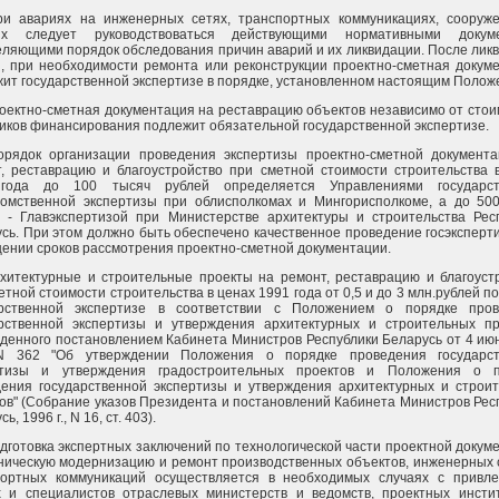
При авариях на инженерных сетях, транспортных коммуникациях, сооруж
ях следует руководствоваться действующими нормативными докуме
ляющими порядок обследования причин аварий и их ликвидации. После лик
, при необходимости ремонта или реконструкции проектно-сметная докум
ит государственной экспертизе в порядке, установленном настоящим Полож
роектно-сметная документация на реставрацию объектов независимо от стои
иков финансирования подлежит обязательной государственной экспертизе.
Порядок организации проведения экспертизы проектно-сметной документ
, реставрацию и благоустройство при сметной стоимости строительства 
года до 100 тысяч рублей определяется Управлениями государст
домственной экспертизы при облисполкомах и Мингорисполкоме, а до 50
 - Главэкспертизой при Министерстве архитектуры и строительства Рес
сь. При этом должно быть обеспечено качественное проведение госэксперт
ении сроков рассмотрения проектно-сметной документации.
рхитектурные и строительные проекты на ремонт, реставрацию и благоуст
етной стоимости строительства в ценах 1991 года от 0,5 и до 3 млн.рублей п
арственной экспертизе в соответствии с Положением о порядке пров
арственной экспертизы и утверждения архитектурных и строительных пр
денного постановлением Кабинета Министров Республики Беларусь от 4 ию
N 362 "Об утверждении Положения о порядке проведения государст
ртизы и утверждения градостроительных проектов и Положения о п
ения государственной экспертизы и утверждения архитектурных и строи
ов" (Собрание указов Президента и постановлений Кабинета Министров Рес
ь, 1996 г., N 16, ст. 403).
одготовка экспертных заключений по технологической части проектной докум
ническую модернизацию и ремонт производственных объектов, инженерных 
портных коммуникаций осуществляется в необходимых случаях с привл
х и специалистов отраслевых министерств и ведомств, проектных инсти