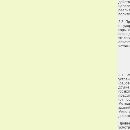
дейст
целесо
реализ
полити
2.2. П
госуд
взрыво
приро
эколо
объек
источн
3.1. 
устр
(работ
други
госэк
предуп
(р) о
Метод
здани
Минстр
дефект
Провед
усмотр