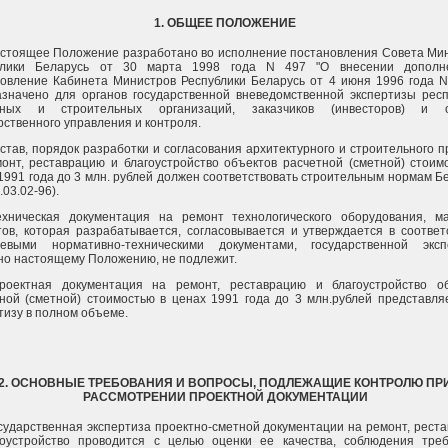
1. ОБЩЕЕ ПОЛОЖЕНИЕ
астоящее Положение разработано во исполнение постановления Совета Ми
блики Беларусь от 30 марта 1998 года N 497 "О внесении дополн
овление Кабинета Министров Республики Беларусь от 4 июня 1996 года N
значено для органов государственной вневедомственной экспертизы респ
тных и строительных организаций, заказчиков (инвесторов) и о
рственного управления и контроля.
остав, порядок разработки и согласования архитектурного и строительного п
онт, реставрацию и благоустройство объектов расчетной (сметной) стоим
1991 года до 3 млн. рублей должен соответствовать строительным нормам Б
.03.02-96).
Техническая документация на ремонт технологического оборудования, 
тов, которая разрабатывается, согласовывается и утверждается в соответ
левыми нормативно-техническими документами, государственной эксп
но настоящему Положению, не подлежит.
Проектная документация на ремонт, реставрацию и благоустройство о
ной (сметной) стоимостью в ценах 1991 года до 3 млн.рублей представля
тизу в полном объеме.
2. ОСНОВНЫЕ ТРЕБОВАНИЯ И ВОПРОСЫ, ПОДЛЕЖАЩИЕ КОНТРОЛЮ ПР
РАССМОТРЕНИИ ПРОЕКТНОЙ ДОКУМЕНТАЦИИ
осударственная экспертиза проектно-сметной документации на ремонт, рест
гоустройство проводится с целью оценки ее качества, соблюдения тре