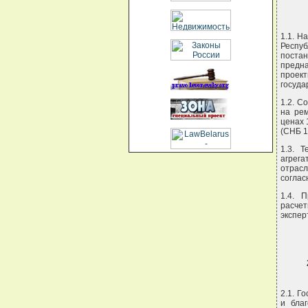
1.1. Н
Респу
постан
предна
проек
госуда
1.2. С
на рем
ценах 
(СНБ 1
1.3. 
агрега
отрас
соглас
1.4. 
расчет
экспер
2.1. Г
и бла