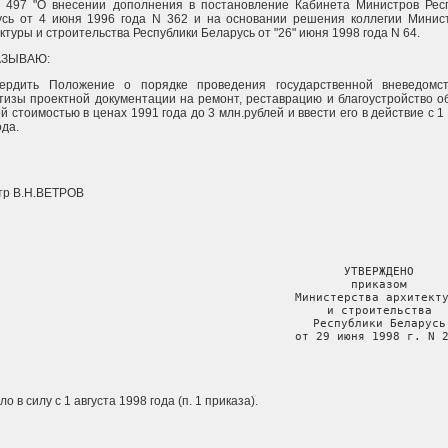
N 497 "О внесении дополнения в постановление Кабинета Министров Рес
усь от 4 июня 1996 года N 362 и на основании решения коллегии Минис
ктуры и строительства Республики Беларусь от "26" июня 1998 года N 64.
АЗЫВАЮ:
вердить Положение о порядке проведения государственной вневедомс
тизы проектной документации на ремонт, реставрацию и благоустройство о
й стоимостью в ценах 1991 года до 3 млн.рублей и ввести его в действие с 1 
ода.
тр В.Н.ВЕТРОВ
                                            УТВЕРЖДЕНО

                                            приказом

                                           Министерства архитекту
                                            и строительства

                                            Республики Беларусь

                                           от 29 июня 1998 г. N 
о в силу с 1 августа 1998 года (п. 1 приказа).