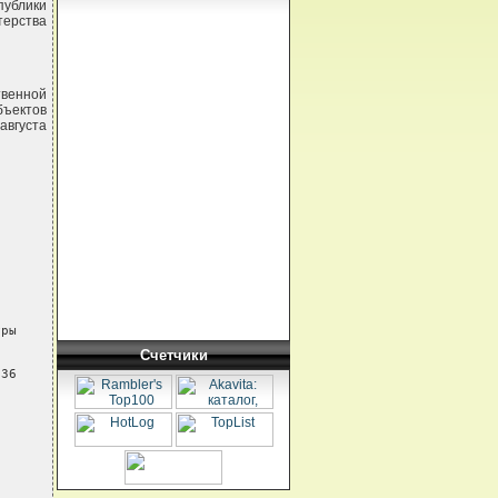
публики
терства
твенной
бъектов
августа
ры

Счетчики
236