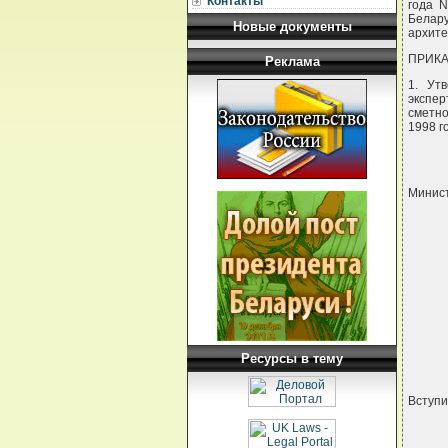
Контакты
года 
Белар
Новые документы
архите
ПРИК
Реклама
1. Ут
экспер
сметно
1998 г
Минис
 
 
Ресурсы в тему
Вступил