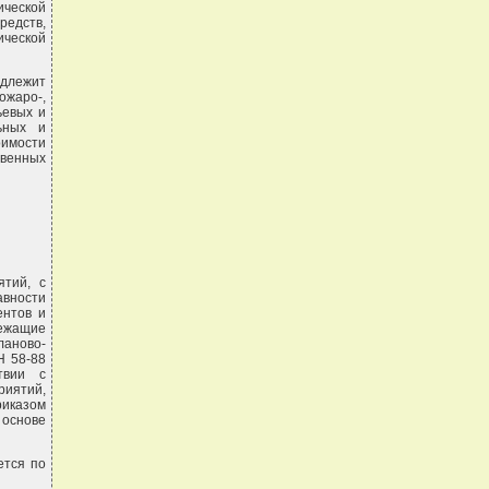
ческой
редств,
ической
одлежит
ожаро-,
ьевых и
льных и
оимости
твенных
ятий, с
вности
ентов и
ежащие
аново-
Н 58-88
твии с
риятий,
риказом
 основе
ется по