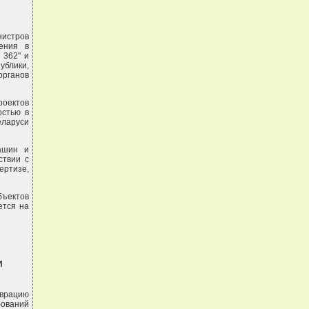
нистров
ения в
 362" и
ублики,
рганов
роектов
остью в
еларуси
машин и
ствии с
ертизе,
бъектов
ется на
И
аврацию
бований