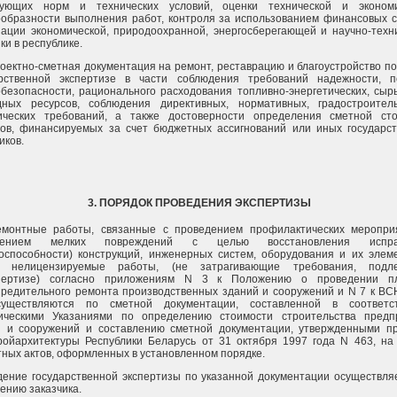
вующих норм и технических условий, оценки технической и экономи
образности выполнения работ, контроля за использованием финансовых с
ации экономической, природоохранной, энергосберегающей и научно-техн
ки в республике.
роектно-сметная документация на ремонт, реставрацию и благоустройство п
арственной экспертизе в части соблюдения требований надежности, п
безопасности, рационального расходования топливно-энергетических, сыр
дных ресурсов, соблюдения директивных, нормативных, градостроите
гических требований, а также достоверности определения сметной ст
тов, финансируемых за счет бюджетных ассигнований или иных государс
иков.
3. ПОРЯДОК ПРОВЕДЕНИЯ ЭКСПЕРТИЗЫ
Ремонтные работы, связанные с проведением профилактических меропри
анением мелких повреждений с целью восстановления испра
оспособности) конструкций, инженерных систем, оборудования и их элем
е нелицензируемые работы, (не затрагивающие требования, подл
спертизе) согласно приложениям N 3 к Положению о проведении пл
редительного ремонта производственных зданий и сооружений и N 7 к ВС
существляются по сметной документации, составленной в соответс
ическими Указаниями по определению стоимости строительства предп
й и сооружений и составлению сметной документации, утвержденными п
ойархитектуры Республики Беларусь от 31 октября 1997 года N 463, на
ных актов, оформленных в установленном порядке.
ение государственной экспертизы по указанной документации осуществля
ению заказчика.