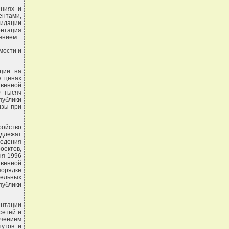
ениях и
нтами,
видации
ентация
ением.
мости и
ации на
в ценах
венной
0 тысяч
публики
изы при
ройство
одлежат
едения
оектов,
ня 1996
венной
орядке
тельных
публики
ентации
сетей и
ечением
тутов и