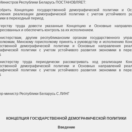
 Министров Республики Беларусь ПОСТАНОВЛЯЕТ:
обрить Концепцию государственной демографической политики и Ос
вления реализации демографической политики с учетом устойчивого р
ики в переходный период.
терству труда довести указанные Концепцию и Основные направле
ресованных и обеспечить контроль за их исполнением.
нистерствам, другим республиканским органам государственного упра
олкомам, Минскому горисполкому принять к руководству и исполнению Ко
арственной демографической политики и Основные направления реал
рафической политики с учетом устойчивого развития экономики в пер
.
нистерству труда периодически рассматривать ход реализации Кон
арственной демографической политики и Основных направлений реал
рафической политики с учетом устойчивого развития экономики в пер
.
р-министр Республики Беларусь С.ЛИНГ
КОНЦЕПЦИЯ ГОСУДАРСТВЕННОЙ ДЕМОГРАФИЧЕСКОЙ ПОЛИТИКИ
Введение