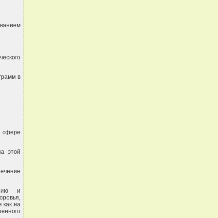
ованием
ческого
грамм в
 сфере
на этой
ечение
анию и
ровья,
 как на
шенного