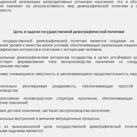
рудненной реализации репродуктивных установок населения, что в об
ем повлияет на результативность мер демографической политики в о
мости.
Цель и задачи государственной демографической политики
 государственной демографической политики является создание на 
ния уровня и качества жизни условий, обеспечивающих реализацию нацио
афических интересов в сочетании с интересами человека.
нальным демографическим интересам государства в целях устойчивого р
етствует формирование типа воспроизводства населения со след
ерными чертами:
йчиво снижающаяся смертность и увеличивающаяся продолжительность ож
нательно регулируемая рождаемость, обеспечивающая простой
изводства;
грессивная половозрастная структура населения, обеспечивающая 
ние поколений;
овое детское поколение, как базис воспроизводства населения;
мальные внутренние и внешние миграционные процессы.
я из вышеуказанной цели государственной демографической полити
ыми задачами являются: