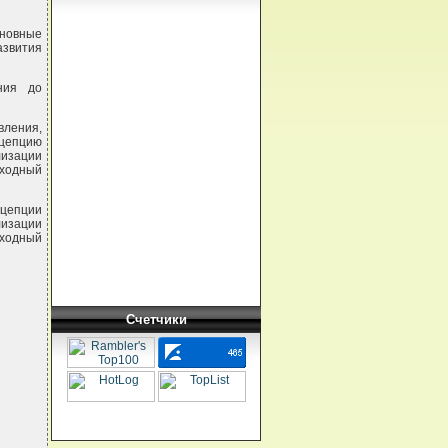
новные
азвития
ния до
вления,
нцепцию
изации
еходный
цепции
изации
еходный
Счетчики