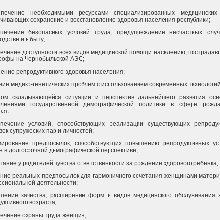
спечение необходимыми ресурсами специализированных медицинских 
чивающих сохранение и восстановление здоровья населения республики;
спечение безопасных условий труда, предупреждение несчастных слу
одстве и в быту;
печение доступности всех видов медицинской помощи населению, пострадав
рофы на Чернобыльской АЭС;
шение репродуктивного здоровья населения;
ние медико-генетических проблем с использованием современных технологий
том складывающейся ситуации и перспектив дальнейшего развития ос
влениями государственной демографической политики в сфере рожда
ся:
спечение условий, способствующих реализации существующих репроду
вок супружеских пар и личностей;
мирование предпосылок, способствующих повышению репродуктивных ус
 в долгосрочной демографической перспективе;
итание у родителей чувства ответственности за рождение здорового ребенка;
ание реальных предпосылок для гармоничного сочетания женщинами матери
сиональной деятельности;
ышение качества, расширение форм и видов медицинского обслуживания
уктивного возраста;
печение охраны труда женщин;