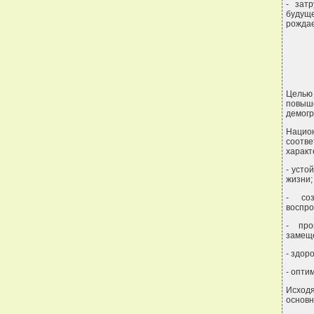
- зат
будущ
рождае
Целью
повыше
демогр
Нацио
соотв
характ
- усто
жизни;
- соз
воспро
- про
замеще
- здор
- опти
Исход
основн