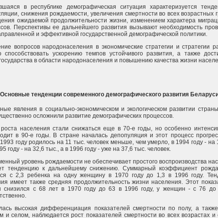
вшаяся в республике демографическая ситуация характеризуется тенд
ляции, снижения рождаемости, увеличения смертности во всех возрастных г
щения ожидаемой продолжительности жизни, изменением характера мигра
сов. Перспективы ее дальнейшего развития вызывают необходимость про
правленной и эффективной государственной демографической политики.
ние вопросов народонаселения в экономические стратегии и стратегии р
о способствовать ускорению темпов устойчивого развития, а также дос
государства в области народонаселения и повышению качества жизни населе
Основные тенденции современного демографического развития Беларус
ные явления в социально-экономическом и экологическом развитии страны
ущественно осложнили развитие демографических процессов.
роста населения стали снижаться еще в 70-е годы, но особенно интенси
одит в 90-е годы. В стране началась депопуляция и этот процесс прогрес
 1993 году родилось на 11 тыс. человек меньше, чем умерло, в 1994 году - на 
95 году - на 32,6 тыс., а в 1996 году - уже на 37,6 тыс. человек.
енный уровень рождаемости не обеспечивает простого воспроизводства на
ет тенденцию к дальнейшему снижению. Суммарный коэффициент рожда
ся с 2,3 ребенка на одну женщину в 1970 году до 1,3 в 1996 году. Те
ия имеет также средняя продолжительность жизни населения. Этот показ
 снизился с 68 лет в 1970 году до 63 в 1996 году, у женщин - с 76 до
тственно.
лась высокая дифференциация показателей смертности по полу, а такж
м и селом, наблюдается рост показателей смертности во всех возрастах и 