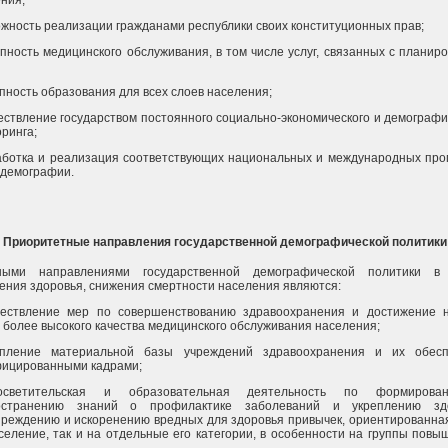
ожность реализации гражданами республики своих конституционных прав;
упность медицинского обслуживания, в том числе услуг, связанных с планир
упность образования для всех слоев населения;
ествление государством постоянного социально-экономического и демографи
ринга;
аботка и реализация соответствующих национальных и международных про
 демографии.
Приоритетные направления государственной демографической политики
ными направлениями государственной демографической политики в
ения здоровья, снижения смертности населения являются:
ществление мер по совершенствованию здравоохранения и достижение 
 более высокого качества медицинского обслуживания населения;
епление материальной базы учреждений здравоохранения и их обесп
фицированными кадрами;
светительская и образовательная деятельность по формиров
остранению знаний о профилактике заболеваний и укреплению здо
реждению и искоренению вредных для здоровья привычек, ориентированная
селение, так и на отдельные его категории, в особенности на группы повы