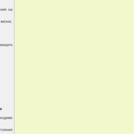
ения на
 жизни;
вающего
и
ходимо
стояния