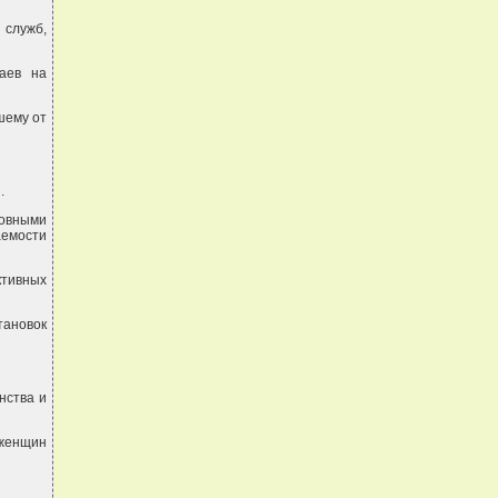
служб,
чаев на
шему от
.
новными
емости
ктивных
тановок
нства и
 женщин