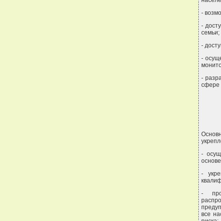
- возм
- дост
семьи;
- дост
- осущ
монито
- разр
сфере
Основ
укрепл
- осу
основе
- укр
квали
- про
распр
предуп
все на
риска;