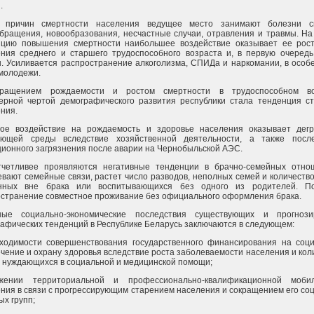
.
 причин смертности населения ведущее место занимают болезни с
бращения, новообразования, несчастные случаи, отравления и травмы. Н
нцию повышения смертности наибольшее воздействие оказывает ее рос
ния среднего и старшего трудоспособного возраста и, в первую очередь
. Усиливается распространение алкоголизма, СПИДа и наркомании, в особ
молодежи.
ращением рождаемости и ростом смертности в трудоспособном во
ерной чертой демографического развития республики стала тенденция с
ния.
ное воздействие на рождаемость и здоровье населения оказывает дег
ающей среды вследствие хозяйственной деятельности, а также после
ионного загрязнения после аварии на Чернобыльской АЭС.
тчетливее проявляются негативные тенденции в брачно-семейных отно
вают семейные связи, растет число разводов, неполных семей и количество
нных вне брака или воспитывающихся без одного из родителей. По
странение совместное проживание без официального оформления брака.
ные социально-экономические последствия существующих и прогнози
афических тенденций в Республике Беларусь заключаются в следующем:
бходимости совершенствования государственного финансирования на соц
чение и охрану здоровья вследствие роста заболеваемости населения и кол
 нуждающихся в социальной и медицинской помощи;
жении территориальной и профессионально-квалификационной мобил
ния в связи с прогрессирующим старением населения и сокращением его со
ых групп;