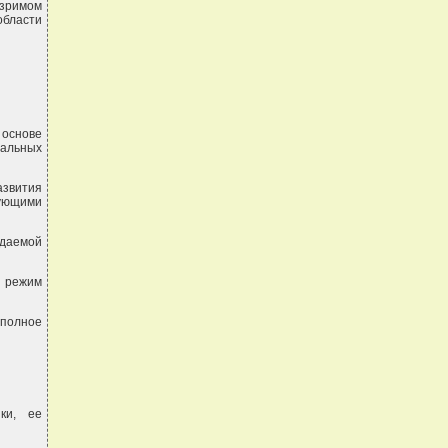
озримом
бласти
основе
нальных
азвития
ующими
идаемой
 режим
полное
ки, ее