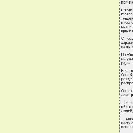
причин
Среди
кровоо
тенде
населе
мужчин
среди 
С сок
характ
населе
Пагуб
окруж
радиац
Все о
Ослабе
рожде
распро
Основ
демогр
- нео
обеспе
людей,
- сни
населе
активн