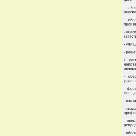
- обе
обеспе
- обе
произв
- обес
катаст
- улуч
- реше
С уче
напра
являют
- обе
устано
- фор
женщин
- восп
- созд
профес
- пов
репрод
- обес