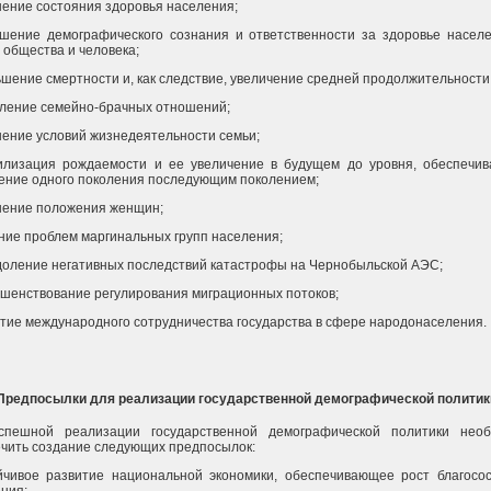
шение состояния здоровья населения;
шение демографического сознания и ответственности за здоровье насел
 общества и человека;
ьшение смертности и, как следствие, увеличение средней продолжительности
пление семейно-брачных отношений;
шение условий жизнедеятельности семьи;
билизация рождаемости и ее увеличение в будущем до уровня, обеспечи
ние одного поколения последующим поколением;
шение положения женщин;
ние проблем маргинальных групп населения;
доление негативных последствий катастрофы на Чернобыльской АЭС;
ршенствование регулирования миграционных потоков;
итие международного сотрудничества государства в сфере народонаселения.
Предпосылки для реализации государственной демографической политик
спешной реализации государственной демографической политики необ
чить создание следующих предпосылок:
йчивое развитие национальной экономики, обеспечивающее рост благосо
ния;