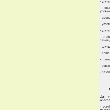
- улуч
- повы
уровне
- умен
- укре
- улуч
- ста
замеще
- улуч
- реше
- прео
- сове
- разв
Для у
обеспе
- усто
населе