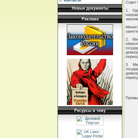
Контакты
Совет
Новые документы
1. Од
напра
Реклама
эконом
Минис
заинте
2. Ми
облисп
госуд
демог
период
3. Ми
госуд
демог
период
Премье
Ресурсы в тему