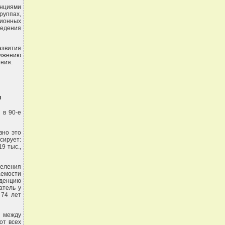
енциями
руппах,
ционных
ведения
азвития
тижению
ния.
и
 в 90-е
вно это
сирует:
19 тыс.,
селения
емости
нденцию
атель у
 74 лет
е между
от всех