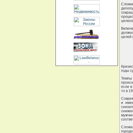
Сложи
депопу
сокра
процес
целена
Включе
должн
целей 
Кризис
годы с
Темпы 
происх
если в
то в 19
Соврем
и име
снизил
снижен
мужчин
соотве
Сложи
городо