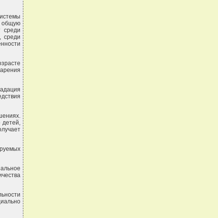
истемы
а общую
т среди
, среди
енности
зрасте
тарения
радация
дствия
шениях.
 детей,
лучает
руемых
иальное
ичества
ьности
циально