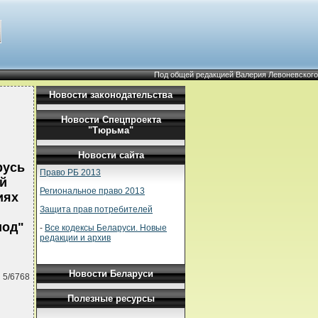
Под общей редакцией Валерия Левоневского
Новости законодательства
Новости Спецпроекта
"Тюрьма"
Новости сайта
русь
Право РБ 2013
ой
Региональное право 2013
иях
Защита прав потребителей
иод"
-
Все кодексы Беларуси. Новые
редакции и архив
Новости Беларуси
 5/6768
Полезные ресурсы