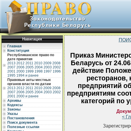
Навигация
ПОИ
Главная
Конституция
Приказ Министерс
Республиканское право по
дате принятия
Беларусь от 24.0
2013
2012
2011
2010
2009
2008
2007
2006
2005
2004
2003
2002
действие Положе
2001
2000
1999
1998
1997
1996
1995
1994 и ранее
ресторанов, 
Правовые акты местных
органов власти по датам
предприятий об
2013
2012
2011
2010
2009
2008
предприятиям соо
2007
2006
2005
2004
2003
2002
2001
2000 и ранее
категорий по 
Архивы
Кодексы
Законы
Докум
Указы
< Г
Постановления
Поиск документа
Зарегистрир
Полезные ссылки