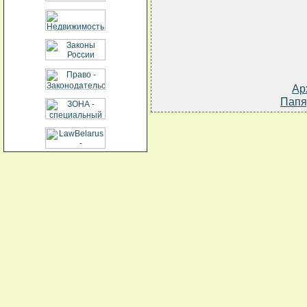
Ар
Папя