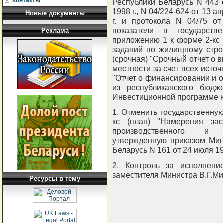
Контакты
Республики Беларусь N 443 о
1998 г., N 04/224-624 от 13 а
Новые документы
г. и протокола N 04/75 о
показатели в государств
Реклама
приложению 1 к форме 2-кс 
заданий по жилищному стро
(срочная) "Срочный отчет о 
местности за счет всех исто
"Отчет о финансировании и 
из республиканского бюдж
Инвестиционной программе 
1. Отменить государственную
кс (план) "Намерения зас
производственного и н
утвержденную приказом Мин
Беларусь N 161 от 24 июля 19
2. Контроль за исполнени
заместителя Министра В.Г.Ми
Ресурсы в тему