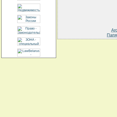
Ar
Папя