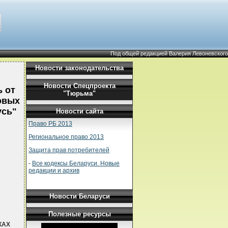
Под общей редакцией Валерия Левоневского
Новости законодательства
Новости Спецпроекта
 от
"Тюрьма"
говых
усь"
Новости сайта
Право РБ 2013
Региональное право 2013
Защита прав потребителей
-
Все кодексы Беларуси. Новые
редакции и архив
Новости Беларуси
Полезные ресурсы
КАХ