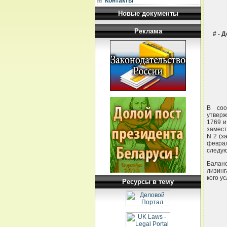
Контакты
Новые документы
Реклама
# - 
В соо
утверж
1769 и
замест
N 2 (з
февра
следую
Баланс
лизинг
кого у
Ресурсы в тему
     1. Бухгалтерский учет у лизингодателя, объект лизинга находится
на балансе у лизингодателя.
     1.1. При передаче объектов лизинга:
     - на сумму первоначальной стоимости объектов лизинга:
     Дт 5532 "Основные средства, сданные в аренду"
     Кт 5510 "Здания и со