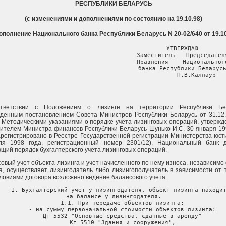
РЕСПУБЛИКИ БЕЛАРУСЬ
(с изменениями и дополнениями по состоянию на 19.10.98)
Дополнение Национального банка Республики Беларусь N 20-02/640 от 19.10.
                                       УТВЕРЖДАЮ

                                       Заместитель   Председателя
                                       Правления    Национального
                                       банка Республики Беларусь
                                               П.В.Каллаур
тветствии с Положением о лизинге на территории Республики Бел
денным постановлением Совета Министров Республики Беларусь от 31.12
 Методическими указаниями о порядке учета лизинговых операций, утверж
ителем Министра финансов Республики Беларусь Шунько И.С. 30 января 19
арегистрировано в Реестре Государственной регистрации Министерства юст
ля 1998 года, регистрационный номер 2301/12), Национальный банк 
щий порядок бухгалтерского учета лизинговых операций.
овый учет объекта лизинга и учет начисленного по нему износа, независимо 
а, осуществляет лизингодатель либо лизингополучатель в зависимости от т
словиями договора возложено ведение балансового учета.
оружения",
        5521 "Вычислительная техника",
        5522 "Транспортные средства",
        5529 "Прочие основные средства",
        5531 "Основные  средства,  приобретенные  для   сдачи   в
             аренду";
     - на сумму начисленного износа по объектам лизинга:
     Дт 5592 "Износ собственных основных средств"
     Кт 5594 "Износ основных средств, сданных в аренду";
     - на сумму лизинговых платежей по переданным объектам лизинга:
     Приход  99880  "Арендованные основные средства",  лицевой  счет
"Задолженность по переданным объектам лизинга".
     1.2. При получении лизинговых платежей:
     Дт счет лизингополучателя
     Кт 8260 "Арендные платежи"
     Расход  99880  "Арендованные  основные средства",  лицевой счет
"Задолженность по переданным объектам лизинга".
     #  Для  учета поступающих лизингодателю  лизинговых платежей на
балансовом счете N 8260 "Арендные платежи" открываются два отдельных
лицевых счета. На одном лицевом счете учитываются лизинговые платежи
в  части  сумм,  возмещающих  первоначальную (остаточную)  стоимость
объектов лизинга, на  другом - лизинговые платежи  за вычетом  сумм,
возмещающих первоначальную (остаточную) стоимость объектов  лизинга.
#
     1.3. При начислении износа по объектам лизинга:
     Дт 9344 "Амортизационные  отчисления  по основным средствам,
             сданным в аренду"
     Кт 5594 "Износ основных средств, сданных в аренду".
     1.4. При выкупе  и передаче  объектов  лизинга  в собственность
лизингополучателя:
     - на сумму выкупной стоимости объектов лизинга:
     Дт счет лизингополучателя
     Кт 8355 "Выручка по выбывшим основным средствам"
     Расход 99880  "Арендованные основные  средства",  лицевой  счет
"Задолженность по переданным объектам лизинга";
     - на сумму доначисленного износа по объектам лизинга:
     Дт 9357 "Доначисление износа по выбывшим основным средствам"
     Кт 5594 "Износ основных средств, сданных в аренду";
     - на сумму первоначальной стоимости объектов лизинга:
     Дт 5594 "Износ основных средств, сданных в аренду"
     Кт 5532 "Основные средства, сданные в аренду".
     1.5. При возврате объектов лизинга:
     -  на  сумму  неполученных  лизинговых платежей  по  переданным
объектам лизинга:
     Расход  99880 "Арендованные  основные  средства",  лицевой счет
"Задолженность по переданным объектам лизинга";
     - на сумму первоначальной стоимости объектов лизинга:
     Дт 5510 "Здания и сооружения",
        5521 "Вычислительная техника",
        5522 "Транспортные средства",
        5529 "Прочие основные средства",
        5531 "Основные средства, приобретенные для сдачи в аренду
     Кт 5532 "Основные средства, сданные в аренду";
     - на сумму начисленного износа по объектам лизинга:
     Дт 5594 "Износ основных средств, сданных в аренду"
     Кт 5592 "Износ собственных основных средств".
     2.  #  Бухгалтерский  учет  у   лизингодателя,  объект  лизинга
находится на балансе у лизингополучателя.
     2.1. При передаче объектов лизинга:
     - на сумму начисленного износа по объектам лизинга:
     Дт 5592 "Износ собственных основных средств"
     Кт 5510 "Здания и сооружения",
        5521 "Вычислительная техника",
        5522 "Транспортные средства",
        5529 "Прочие основные средства",
        5531 "Основные   средства,   приобретенные  для  сдачи  в
             аренду";
     -  на  сумму  первоначальной  (остаточной)  стоимости  объектов
лизинга:
     Дт 1551 "Финансовый   лизинг,  предоставленный  коммерческим
             банкам на территории Республики Беларусь",
        1552 "Финансовый   лизинг,  предоставленный  коммерческим
             банкам за границей",
        2050 "Финансовый     лизинг    небанковским    финансовым
             учреждениям",
        2150 "Финансовый       лизинг      государственным      и
             негосударственным предприятиям",
        2350 "Финансовый  лизинг предпринимателям без образования
             юридического лица",
        2550 "Финансовый лизинг общественным организациям".
     Кт 5510 "Здания и сооружения",
        5521 "Вычислительная техника",
        5522 "Транспортные средства",
        5529 "Прочие основные средства",
        5531 "Основные  средства,  приобретенные  для   сдачи   в
             аренду";
     - на сумму  лизинговых платежей  за  вычетом  сумм, возмещающих
первоначальную (остаточную) стоимость объектов лизинга:
     Дт 6820 "Прочие наращенные доходы"
     Кт 6889  "Доходы  к  получению  по прочим операциям - прочие
             доходы".
     2.2. При получении лизинговых платежей:
     -  на  сумму  лизинговых платежей,  возмещающих  первоначальную
(остаточную) стоимость объектов лизинга:
     Дт счет лизингополучателя
     Кт 1551  "Финансовый  лизинг,  предоставленный  коммерческим
             банкам на территории Республики Беларусь",
        1552 "Финансовый   лизинг,  предоставленный  коммерческим
             банкам за границей",
        2050 "Финансовый     лизинг    небанковским    финансовым
             учреждениям",
        2150 "Финансовый       лизинг      государственным      и
             негосударственным предприятиям",
        2350 "Финансовый  лизинг предпринимателям без образования
             юридического лица",
        2550 "Финансовый лизинг общественным организациям";
     -  на сумму лизинговых платежей за  вычетом  сумм,  возмещающих
первоначальную (остаточную) стоимость объектов лизинга:
     Дт счет лизингополучателя
     Кт 6820 "Прочие наращенные доходы"
     одновременно:
     Дт 6889  "Доходы  к  получению  по прочим операциям - прочие
             доходы"
     Кт 8260 "Арендные платежи".
     2.3.   При  выкупе  объектов  лизинга  на   сумму  их  выкупной
стоимости:
     Дт счет лизингополучателя
     Кт 1551  "Финансовый  лизинг,  предоставленный  коммерческим
             банкам на территории Республики Беларусь",
        1552 "Финансовый   лизинг,  предоставленный  коммерческим
             банкам за границей",
        2050 "Финансовый     лизинг    небанковским    финансовым
             учреждениям",
        2150 "Финансовый       лизинг      государственным      и
             негосударственным предприятиям",
        2350 "Финансовый  лизинг предпринимателям без образования
             юридического лица",
        2550 "Финансовый лизинг общественным организациям".
     2.4. При возврате объектов лизинга:
     - на сумму остаточной стоимости объектов лизинга:

     Дт 5510 "Здания и сооружения",
        5521 "Вычислительная техника",
        5522 "Транспортные средства",
        5529 "Прочие основные средства",
        5531 "Основные   средства,   приобретенные  для  сдачи  в
             аренду"
     Кт 1551 "Финансовый   лизинг,  предоставленный  коммерческим
             банкам на территории Республики Беларусь",
        1552 "Финансовый   лизинг,  предоставленный  коммерческим
             банкам за границей",
        2050 "Финансовый     лизинг    небанковским    финансовым
             учреждениям",
        2150 "Финансовый       лизинг      государственным      и
             негосударственным предприятиям",
        2350 "Финансовый  лизинг предпринимателям без образования
             юридического лица",
        2550 "Финансовый лизинг общественным организациям";

     - на сумму начисленного износа по объектам лизинга:

     Дт 5510 "Здания и сооружения",
        5521 "Вычислительная техника",
        5522 "Транспортные средства",
        5529 "Прочие основные средства",
        5531 "Основные   средства,   приобретенные  для  сдачи  в
             аренду"
     Кт 5592 "Износ собственных основных средств";

     - на сумму неполученных лизинговых платежей за вычетом сумм,
возмещающих первоначальную   (остаточную)   стоимость    объектов
лизинга:

     Дт 6889  "Доходы  к  получению  по прочим операциям - прочие
             доходы"
     Кт 6820 "Прочие наращенные доходы". #

     3. Бухгалтерский  учет  у лизингополучателя,  объект лизинга
находится на балансе у лизингополучателя.

     3.1. При получении объектов лизинга:
     - на сумму контрактной стоимости объектов лизинга:
     Дт 5550 "Полученный финансовый лизинг"
     Кт 6650 "Финансовый  лизинг,  полученный от клиентов,  кроме
        банков"*,
     - на сумму лизинговых платежей за вычетом сумм,  возмещающих
стоимость объектов лизинга:
     Дт 6849 "Прочие предстоящие расходы к выплате"
     Кт 6650 "Финансовый лизинг,  полученный от  клиентов,  кроме
             банков".
     ________________________
     * Данный     счет     используется     и     в     отношении
лизингодателей-банков.

     3.2. При начислении износа по объектам лизинга:
     Дт 9343 "Амортизационные   отчисления      по    долгосрочно
             арендуемым основным средствам"
     Кт 5593 "Износ долгосрочно арендуемых основных средств";
       одновременно для создания амортизационного фонда на  сумму
начисленного износа:
     Приход 99881 "Износ объектов социальной сферы", лицевой счет
"Амортизационный фонд".

     3.3. При  перечислении  лизинговых  платежей,  причитающихся
лизингодателю:
     - на сумму лизинговых платежей:
     Дт 6650 "Финансовый лизинг,  полученный  от  клиентов, кроме
             банков"
     Кт счет лизингодателя;
     - одновременно на сумму амортизационных отчислений в составе
лизингового платежа:
     Расход 99881 "Износ объектов социальной сферы", лицевой счет
"Амортизационный фонд";
     - на сумму лизинговых платежей за вычетом сум