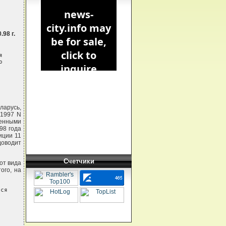
98 г.






арусь,
.1997 N
денными
98 года
иции 11
доводит
Счетчики
от вида
ого, на
м,  возмещающих
стоимость объектов лизинга:
     Дт 9312 "Арендные платежи по арендованным земельным участкам
             и помещениям", лицевой счет "Лизинговые платежи",
        9322 "Арендные  платежи  по  прочим арендованным основным
             средствам" лицевой счет "Лизинговые платежи"
     Кт 6849 "Прочи