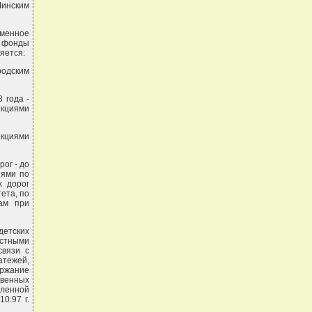
Минским
еменное
 фонды
яется:
одским
 года -
екциями
екциями
ог - до
иями по
х дорог
ета, по
ам при
детских
естными
связи с
тежей,
ржание
венных
сленной
0.97 г.