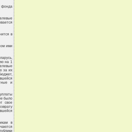
о фонда
целевые
ывается
нится в
ном ими
ларусь,
ию на 1
целевые
ю за их
бюджет,
евшейся
тные и
 уплаты
не было
ют свое
озврату
авшейся
икам в
ючаются
публики