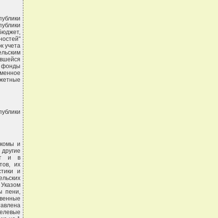
ублики
публики
бюджет,
ностей"
ок учета
ельским
авшейся
е фонды
еменное
джетные
публики
лкомы и
 другие
ет и в
ов, их
стики и
ельских
 Указом
ы пени,
венные
тавлена
целевые