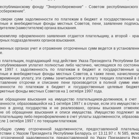
Республиканскому фонду "Энергосбережение" - Советом республиканског
осбережение".
 сверки сумм задолженности по платежам в бюджет и государственные 
тные и внебюджетные фонды местных Советов, пени, заявление подпис
дителем (заместителем) органа взыскания.
кземпляр оформленного заявления отдается плательщику, а второй - хра
урных подразделениях органов взыскания.
женных органах учет и отражение отсроченных сумм ведется в установлен
е.
и плательщик, подпадающий под действие Указа Президента Республики Бе
 опубликования уплатил полностью либо частично, числящуюся по состоян
ря 1997 г. задолженность по платежам в бюджет и государственные 
тные и внебюджетные фонды местных Советов, а также пеню, начисленну
временную уплату, эти суммы зачитываются в уплату текущих платежей в 
ставление отсрочки и списание пени производится в полной сумме им
женности по платежам в бюджет и государственные целевые бюдже
жетные фонды местных Советов на 1 октября 1997 года.
При обращении взыскания на имущество плательщиков-должников, в счет
енности, образовавшейся на 1 октября 1997 г. в случае, если это имущество 
ено в доход государства и не реализовано, органы взыскания отменя
ие об обращении взыскания и описи имущества. Имущество подлежит в
плательщику либо переоформлению в счет уплаты задолженности, образов
сле 1 октября 1997 г. по текущим платежам.
общую сумму отсроченной задолженности, предоставленной плательщ
тствии с Указом Президента Республики Беларусь от 13.11.97 г. N 585, вкл
 отсроченной задолженности, предоставленной по Указу Президента Рес