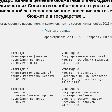
сударственные целевые бюджетные и внебюджет
ды местных Советов и освобождения от уплаты 
численной за несвоевременное внесение платеже
бюджет и в государстве...
кст документа с изменениями и дополнениями по состоянию на ноябрь 2013 г
< Главная страница
Зарегистрировано в НРПА РБ 7 апреля 2000 г. N
       УТВЕРЖДЕНО                   УТВЕРЖДЕНО

       Министерство финансов        Государственный налоговый

       Республики Беларусь          комитет Республики Беларусь

       23.06.1998 N 13              03.06.1998

       УТВЕРЖДЕНО                   УТВЕРЖДЕНО

       Министерство социальной      Комитет по занятости

       защиты Республики Беларусь   населения при Министерстве

       30.06.1998                   Труда Республики Беларусь

                                    25.06.1998

       УТВЕРЖДЕНО                   УТВЕРЖДЕНО

       Комитета                     Государственный комитет

       по автомобильным дорогам     по энергоснабжению и

       Республики Беларусь          энергетическому надзору

       16.06.1998                   Республики Беларусь

                                    24.06.1998