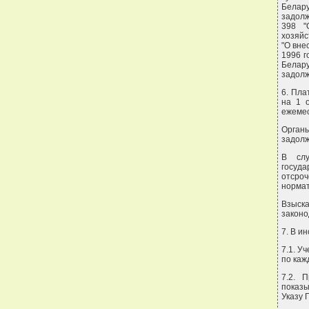
Белару
задолж
398 "
хозяйс
"О вне
1996 г
Белару
задолж
6. Пла
на 1 о
ежемес
Органы
задолж
В слу
госуд
отсро
нормат
Взыск
законо
7. В и
7.1. У
по каж
7.2. 
показ
Указу 