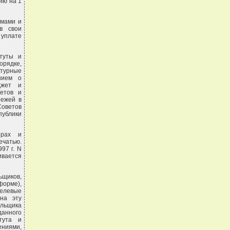
ию на 1
омами и
в свои
 уплате
итуты и
рядке,
турные
нием о
джет и
етов и
тежей в
Советов
публики
ярах и
ечатью.
97 г. N
ивается
ьщиков,
форме),
целевые
на эту
ельщика
анного
итута и
ениями,