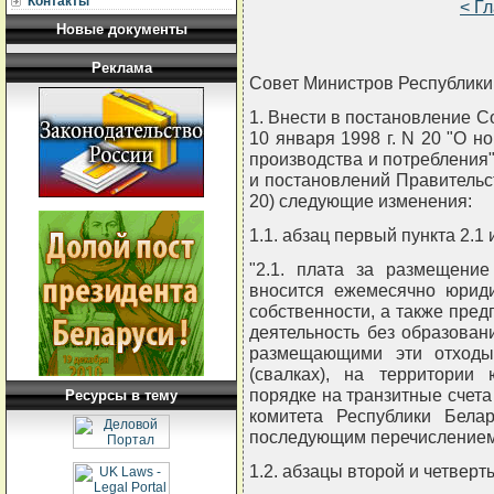
Контакты
< Г
Новые документы
Реклама
Совет Министров Республи
1. Внести в постановление С
10 января 1998 г. N 20 "О 
производства и потребления"
и постановлений Правительств
20) следующие изменения:
1.1. абзац первый пункта 2.1
"2.1. плата за размещение
вносится ежемесячно юрид
собственности, а также пр
деятельность без образован
размещающими эти отходы
(свалках), на территории 
порядке на транзитные счета
Ресурсы в тему
комитета Республики Бела
последующим перечислением 
1.2. абзацы второй и четверты