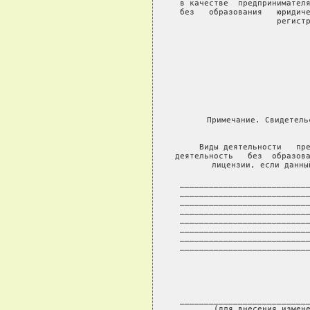
 в качестве  предпринимателя
 без   образования   юридиче
 регистр
   
   
                            
                          
                           
     Примечание. Свидетель
        
     Виды деятельности   пре
деятельность   без  образова
лицензии, если данны
 ___________________________
 ___________________________
 ___________________________
 ___________________________
 ___________________________
 ___________________________
 ___________________________
 ___________________________
                            
                        
 ___________________________
     (для внесения измене