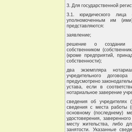
3. Для государственной регис
3.1. юридического лица 
уполномоченным им (ими
представляются:
заявление;
решение о создании ю
собственником (собственни
(кроме предприятий, прин
собственности);
два экземпляра нотари
учредительного договор
предусмотрено законодатель
устава, если в соответств
нотариальное заверение учр
сведения об учредителях (
сведения с места работы (
основному (последнему) ме
удостоверения, заверенног
месту жительства, либо д
занятости. Указанные свед