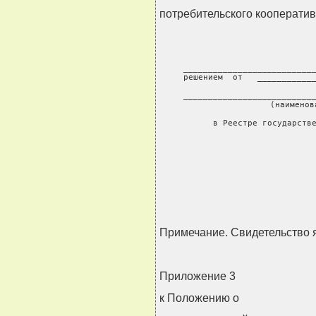
потребительского кооперати
 ___________________________
 решением  от   ____________
            
 ___________________________
            (наименов
 в Реестре государстве
                          
                        
                           
Примечание. Свидетельство я
Приложение 3
к Положению о