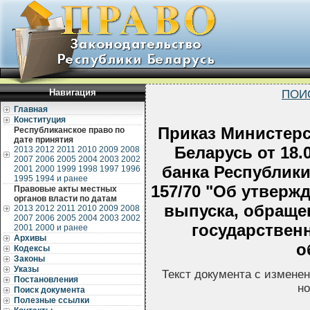
Навигация
ПОИ
Главная
Конституция
Приказ Министер
Республиканское право по
дате принятия
Беларусь от 18.
2013
2012
2011
2010
2009
2008
2007
2006
2005
2004
2003
2002
банка Республики
2001
2000
1999
1998
1997
1996
1995
1994 и ранее
157/70 "Об утверж
Правовые акты местных
органов власти по датам
выпуска, обраще
2013
2012
2011
2010
2009
2008
2007
2006
2005
2004
2003
2002
государствен
2001
2000 и ранее
Архивы
о
Кодексы
Законы
Указы
Текст документа с измене
Постановления
но
Поиск документа
Полезные ссылки