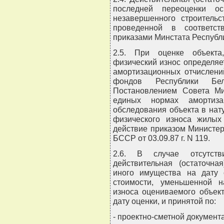
последней переоценки о
незавершенного строительс
проведенной в соответст
приказами Минстата Республ
2.5. При оценке объекта
физический износ определяе
амортизационных отчислени
фондов Республики Бе
Постановлением Совета Ми
единых нормах амортиза
обследования объекта в нат
физического износа жилых
действие приказом Министе
БССР от 03.09.87 г. N 119.
2.6. В случае отсутств
действительная (остаточна
иного имущества на дату 
стоимости, уменьшенной н
износа оцениваемого объек
дату оценки, и принятой по:
- проектно-сметной документ