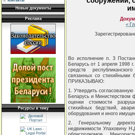
сооружений, 
Контакты
и
Новые документы
Докум
Реклама
< Г
Зарегистрировано
Во исполнение п. 3 Постан
Беларусь от 1 апреля 1998 г
средств республиканског
связанных со стихийными б
ПРИКАЗЫВАЮ:
1. Утвердить согласованную
Беларусь и Министерством 
оценки стоимости разруш
стихийных бедствий, авар
Ресурсы в тему
оборудования и иного имущес
2. Генеральному директо
недвижимости Улаховичу Н.
облисполкомов, Мингорис