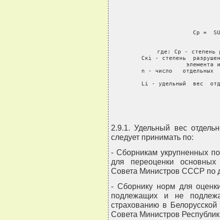
        
                    Ср =  SU
        
     где: Ср - степень 
     Скi - степень  разрушен
элемента и
     n - число   отдельных  
     Li - удельный  вес  отд
2.9.1. Удельный вес отдель
следует принимать по:
- Сборникам укрупненных по
для переоценки основных
Совета Министров СССР по де
- Сборнику норм для оценк
подлежащих и не подлежа
страхованию в Белорусской
Совета Министров Республики 