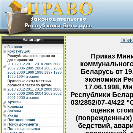
Навигация
ПОИ
Главная
Конституция
Приказ Мин
Республиканское право по
дате принятия
коммунального
2013
2012
2011
2010
2009
2008
2007
2006
2005
2004
2003
2002
Беларусь от 19
2001
2000
1999
1998
1997
1996
1995
1994 и ранее
экономики Ре
Правовые акты местных
органов власти по датам
17.06.1998, М
2013
2012
2011
2010
2009
2008
Республики Белару
2007
2006
2005
2004
2003
2002
2001
2000 и ранее
03/2852/07-4/422 
Архивы
Кодексы
оценки сто
Законы
Указы
(поврежденных) 
Постановления
бедствий, авари
Поиск документа
Полезные ссылки