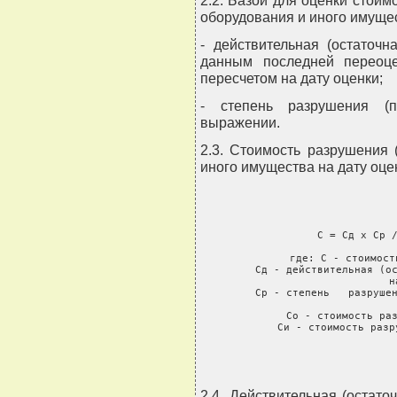
оборудования и иного имуще
- действительная (остаточн
данным последней переоц
пересчетом на дату оценки;
- степень разрушения (п
выражении.
2.3. Стоимость разрушения 
иного имущества на дату оце
               С = Сд х Ср /
     где: С - стоимост
     Сд - действительная (ос
н
     Ср - степень   разрушен
     Со - стоимость раз
     Си - стоимость разр
2.4. Действительная (остат