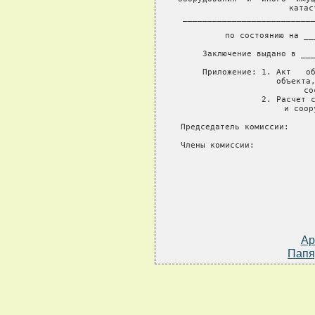
катас
___________________________
               
по состоянию на __
             
     Заключение выдано в ___
     Приложение: 1. Акт   об
                    объекта,
                    со
                 2. Расчет с
                    и соор
Председатель комиссии:     
                          
Члены комиссии:            
                         
Ар
Папя