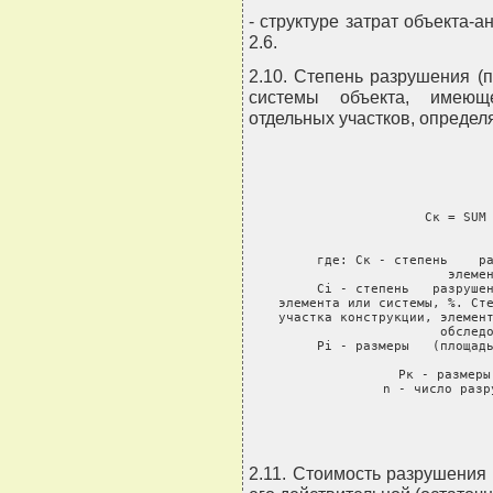
- структуре затрат объекта-а
2.6.
2.10. Степень разрушения (
системы объекта, имеющ
отдельных участков, определ
       
                   Ск = SUM 
       
     где: Ск - степень    ра
элемен
     Сi - степень   разрушен
элемента или системы, %. Сте
участка конструкции, элемент
обследо
     Рi - размеры   (площадь
     Pк - размеры
     n - число разр
2.11. Стоимость разрушения