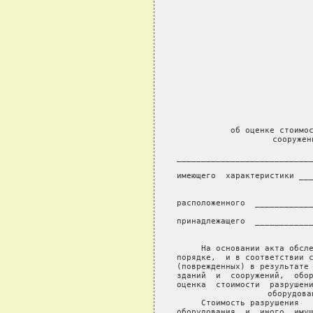
                
                           
                        
                           
               
       об оценке стоимос
             сооружен
____________________________
                
имеющего  характеристики ___
                     
             
расположенного  ____________
            
принадлежащего  ____________
             
     На основании акта обсле
порядке,  и в соответствии с
(поврежденных) в результате 
зданий  и  сооружений,  обор
оценка  стоимости  разрушени
оборудова
     Стоимость разрушения   
оборудования  и  иного  имущ