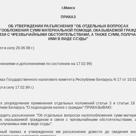
г.Минск
ПРИКАЗ
ОБ УТВЕРЖДЕНИИ РАЗЪЯСНЕНИЯ "ОБ ОТДЕЛЬНЫХ ВОПРОСАХ
ГООБЛОЖЕНИЯ СУММ МАТЕРИАЛЬНОЙ ПОМОЩИ, ОКАЗЫВАЕМОЙ ГРАЖ
ЯЗИ С ЧРЕЗВЫЧАЙНЫМИ ОБСТОЯТЕЛЬСТВАМИ, А ТАКЖЕ СУММ, ПОЛУЧ
ИМИ В ВИДЕ ССУДЫ"
л в силу 26.06.98 г.)
енениями и дополнениями по состоянию на 17.02.99)
иказ Государственного налогового комитета Республики Беларусь N 17 от 10.02.
л в силу 17.02.99 г.)
ях упорядочения применения отдельных положений статьи 3 и статьи 18
лики Беларусь "О подоходном налоге с граждан" ПРИКАЗЫВАЮ:
ердить разъяснение "Об отдельных вопросах налогообложения сумм матер
и, оказываемой гражданам в связи с чрезвычайными обстоятельствами, 
получаемых ими в виде ссуды".
нный приказ и утвержденное им разъяснение довести до сведения ин
рственного налогового комитета.