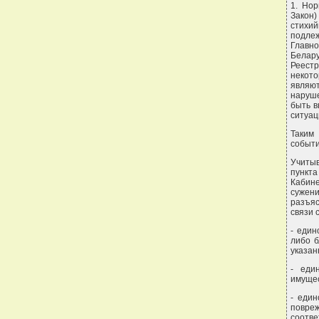
1. Нор
Закон)
стихи
подле
Главн
Белару
Реестр
некото
являю
наруше
быть в
ситуац
Таким
событи
Учиты
пункта
Кабине
сужен
разъяс
связи 
- един
либо б
указан
- еди
имущес
- еди
повре
соотве