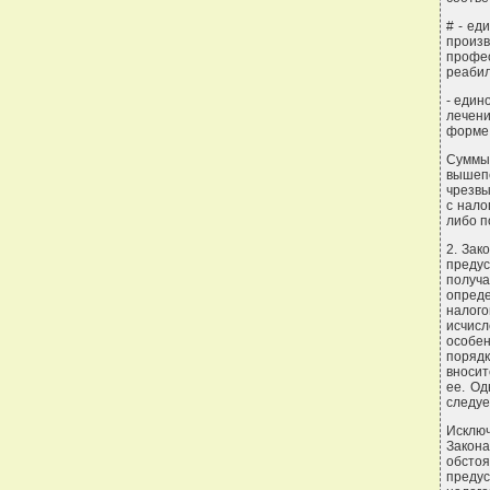
# - ед
произв
профе
реабил
- един
лечени
форме 
Сумм
вышеп
чрезвы
с нало
либо п
2. Зак
предус
получа
опреде
налого
исчис
особе
порядк
вносит
ее. Од
следуе
Исклю
Закона
обсто
преду