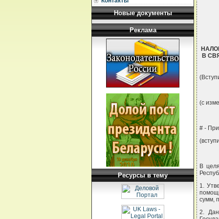
Контакты
Новые документы
Реклама
НАЛО
В СВ
(Вступи
(с изм
# - Пр
(вступи
В цел
Респуб
Ресурсы в тему
1. Утв
помощ
сумм, 
2. Да
Госуда