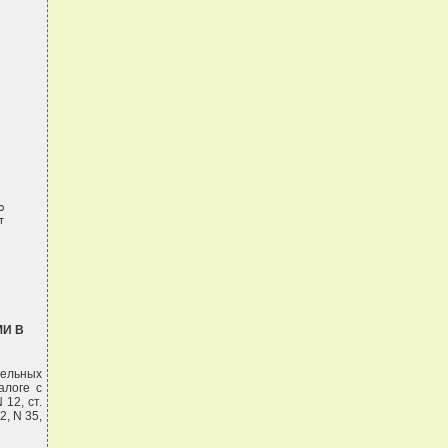




И В
ельных
алоге с
 12, ст.
92, N 35,