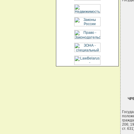
ЧР
Госуд
положе
гражда
206; 199
ст. 63