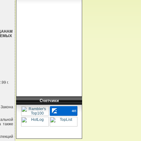
ДАНАМ
АЕМЫХ
99 г.
Счетчики
 Закона
иальной
а также
спекций