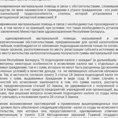
иновременная материальная помощь в связи с обстоятельствами, сложивши
одстве по вине нанимателя и приведшими к утрате гражданином - его раб
ссиональной трудоспособности, степень которой установлена м
итационной экспертной комиссией; #
овременная материальная помощь в связи с необходимостью прохождения п
я, в том числе и за границей, при условии, что такая необходимость установ
заключения) Министерством здравоохранения Республики Беларусь.
ы единовременной материальной помощи, оказываемой в св
еречисленными обстоятельствами, приравненными для целей налогообло
чайным, освобождаются от обложения подоходным налогом только по согла
говым органом, расположенным по месту регистрации субъекта-источника 
о месту жительства налогоплательщика-получателя суммы материальной по
оном Республики Беларусь "О подоходном налоге с граждан" (в дальнейшем -
мотрены некоторые особенности в исчислении налога как с отдельных д
емых гражданами, так и с сумм, которые не могут быть расценены (до возник
ленных условий) в качестве дохода, т.е. не являющихся объектом обложен
м. Так, в частности, согласно пункту 3 статьи 18 Закона подоходный налог п
лению с сумм, выдаваемых гражданам в виде ссуд. В таких случаях 
нностей его исчисления заключается в том, что сумма налога, рассчит
е, предусмотренном статьей 10 Закона, не удерживается с полученной с
ся в бюджет за счет средств предприятий, учреждений или организаций, в
нако, при решении вопроса исчисления подоходного налога со ссуды неп
т учитывать и положения пункта 28 статьи 3 Закона.
чение возникновения противоречий в применении вышеприведенных по
 должно быть обеспечено следующим образом - налог со ссуды не исчисляетс
ятельства, при которых она предоставляется, одновременно отвечаю
смотренным в пункте 3.28 Методических указаний Главной государст