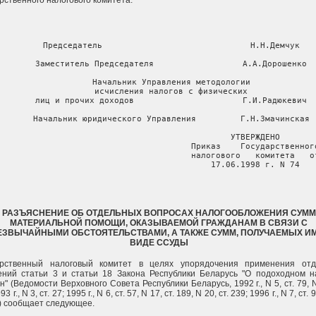
     Председатель                              Н.Н.Демчук

     Заместитель Председателя                  А.А.Дорошенко

     Начальник Управления методологии

     исчисления налогов с физических

     лиц и прочих доходов                      Г.И.Радюкевич

     Начальник юридического Управления         Г.Н.Змачинская

                                       УТВЕРЖДЕНО

                                       Приказ    Государственного
                                       налогового   комитета   от
                                       17.06.1998 г. N 74
РАЗЪЯСНЕНИЕ ОБ ОТДЕЛЬНЫХ ВОПРОСАХ НАЛОГООБЛОЖЕНИЯ СУММ
МАТЕРИАЛЬНОЙ ПОМОЩИ, ОКАЗЫВАЕМОЙ ГРАЖДАНАМ В СВЯЗИ С
ЕЗВЫЧАЙНЫМИ ОБСТОЯТЕЛЬСТВАМИ, А ТАКЖЕ СУММ, ПОЛУЧАЕМЫХ ИМ
ВИДЕ ССУДЫ
арственный налоговый комитет в целях упорядочения применения отд
ний статьи 3 и статьи 18 Закона Республики Беларусь "О подоходном н
н" (Ведомости Верховного Совета Республики Беларусь, 1992 г., N 5, ст. 79, N
3 г., N 3, ст. 27; 1995 г., N 6, ст. 57, N 17, ст. 189, N 20, ст. 239; 1996 г., N 7, ст. 
1) сообщает следующее.