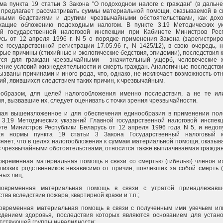
ма пункта 19 статьи 3 Закона "О подоходном налоге с граждан" (в дальн
 предлагает рассматривать суммы материальной помощи, оказываемой в с
йными бедствиями и другими чрезвычайными обстоятельствами, как дох
жащие обложению подоходным налогом. В пункте 3.19 Методических у
ой государственной налоговой инспекции при Кабинете Министров Рес
сь от 12 апреля 1996 г. N 5 о порядке применения Закона (зарегистрир
е государственной регистрации 17.05.96 г., N 1425/12), в свою очередь, 
рые причины (стихийные и экологические бедствия, эпидемии), последствия 
тся для граждан чрезвычайными - значительный ущерб, человеческие 
ние условий жизнедеятельности и смерть граждан. Аналогичные последстви
ызваны причинами и иного рода, что, однако, не исключает возможность от
ий, явившихся следствием таких причин, к чрезвычайным.
 образом, для целей налогообложения именно последствия, а не те и
я, вызвавшие их, следует оценивать с точки зрения чрезвычайности.
вая вышеизложенное и для обеспечения единообразия в применении по
 3.19 Методических указаний Главной государственной налоговой инспек
те Министров Республики Беларусь от 12 апреля 1996 года N 5, и недо
ия нормы пункта 19 статьи 3 Закона Государственный налоговый к
няет, что в целях налогообложения к суммам материальной помощи, оказыв
с чрезвычайными обстоятельствами, относится также выплачиваемая гражда
овременная материальная помощь в связи со смертью (гибелью) членов и
лизких родственников независимо от причин, повлекших за собой смерть (
ных лиц;
новременная материальная помощь в связи с утратой принадлежавш
тва вследствие пожара, квартирной кражи и т.п.;
новременная материальная помощь в связи с полученным ими увечьем и
ждением здоровья, последствия которых являются основанием для устан
тствующей группы инвалидности;