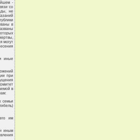
ейшем -
вязи со
оды, не
казаний
публики
ованы в
названы
которых
жертвы,
я могут
несения
ли иные
ложений
ции при
пущения
омитет
аемой в
нам:
х семьи
гибель)
его им
ли иным
овления