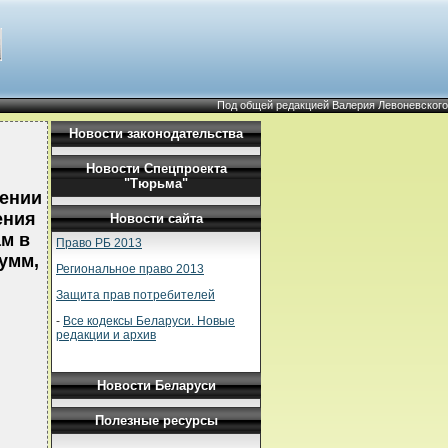
Под общей редакцией Валерия Левоневского
Новости законодательства
Новости Спецпроекта
"Тюрьма"
дении
ения
Новости сайта
м в
Право РБ 2013
умм,
Региональное право 2013
Защита прав потребителей
-
Все кодексы Беларуси. Новые
редакции и архив
Новости Беларуси
Полезные ресурсы