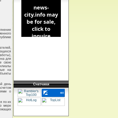


олнение
менного
ублике
телей,
ающихся
аботы),
ена для
ие свою
илиалы
ные на
убъекты
ой день
Счетчики
асчетом
иями о
я по их
по мере
лежащих