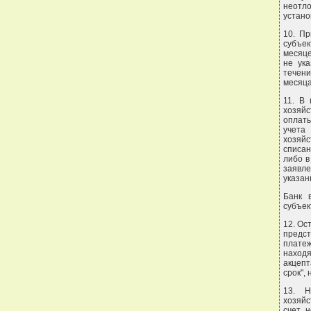
неотл
устано
10. Пр
субъек
месяце
не ука
течени
месяца
11. В
хозяйс
оплаты
учета
хозяйс
списан
либо в
заявл
указан
Банк 
субъек
12. Ос
предст
плате
наход
акцепт
срок",
13. Н
хозяйс
счет 