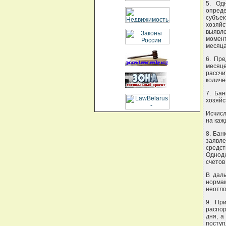
5. Од
опреде
субъе
хозяй
выявле
момент
месяца
6. Пр
месяц
рассчи
количе
7. Бан
хозяйс
Исчисл
на каж
8. Бан
заявле
средс
Однодн
счетов
В дал
норма
неотло
9. Пр
распор
дня, а
посту