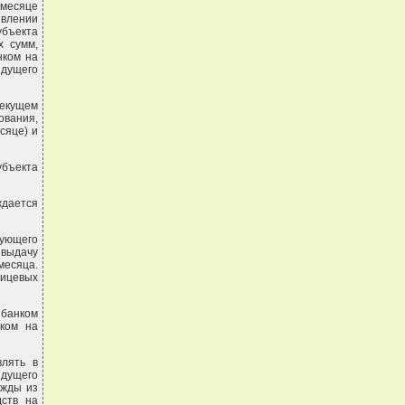
месяце
явлении
бъекта
х сумм,
нком на
ыдущего
текущем
ования,
сяце) и
убъекта
ждается
вующего
 выдачу
есяца.
лицевых
 банком
ком на
влять в
ыдущего
ужды из
дств на