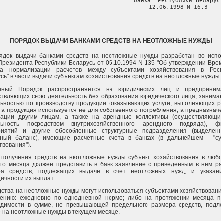
                                       банка  Республики Беларусь
                                       12.06.1998 N 16.3
ПОРЯДОК ВЫДАЧИ БАНКАМИ СРЕДСТВ НА НЕОТЛОЖНЫЕ НУЖДЫ
рядок выдачи банками средств на неотложные нужды разработан во исп
Президента Республики Беларусь от 05.10.1994 N 135 "Об утверждении Вре
ка нормализации расчетов между субъектами хозяйствования в Респ
сь" в части выдачи субъектам хозяйствования средств на неотложные нужды.
нный Порядок распространяется на юридических лиц и предпринима
твляющих свою деятельность без образования юридического лица, заним
ьностью по производству продукции (оказывающих услуги, выполняющих р
та продукция используется не для собственного потребления, а предназнач
зации другим лицам, а также на арендные коллективы (осуществляющ
льность посредством внутрихозяйственного арендного подряда), ф
риятий и другие обособленные структурные подразделения (выделен
ьный баланс), имеющие расчетные счета в банках (в дальнейшем - "с
твования").
 получения средств на неотложные нужды субъект хозяйствования в люб
го месяца должен представить в банк заявление с приведенным в нем р
ра средств, подлежащих выдаче в счет неотложных нужд, и указан
ичности их выплат.
дства на неотложные нужды могут использоваться субъектами хозяйствовани
рению: ежедневно по однодневной норме; либо на протяжении месяца 
одимости в сумме, не превышающей предельного размера средств, под
 на неотложные нужды в текущем месяце.