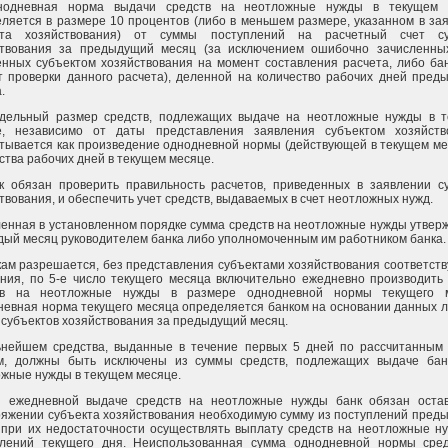
нодневная норма выдачи средств на неотложные нужды в текущем 
ляется в размере 10 процентов (либо в меньшем размере, указанном в за
кта хозяйствования) от суммы поступлений на расчетный счет су
ствования за предыдущий месяц (за исключением ошибочно зачисленны
нных субъектом хозяйствования на момент составления расчета, либо ба
 проверки данного расчета), деленной на количество рабочих дней пред
.
едельный размер средств, подлежащих выдаче на неотложные нужды в 
е, независимо от даты представления заявления субъектом хозяйств
тывается как произведение однодневной нормы (действующей в текущем ме
ства рабочих дней в текущем месяце.
к обязан проверить правильность расчетов, приведенных в заявлении с
твования, и обеспечить учет средств, выдаваемых в счет неотложных нужд.
енная в установленном порядке сумма средств на неотложные нужды утвер
дый месяц руководителем банка либо уполномоченным им работником банка.
кам разрешается, без представления субъектами хозяйствования соответст
ния, по 5-е число текущего месяца включительно ежедневно производить
тв на неотложные нужды в размере однодневной нормы текущего м
евная норма текущего месяца определяется банком на основании данных 
 субъектов хозяйствования за предыдущий месяц.
ьнейшем средства, выданные в течение первых 5 дней по рассчитанным
м, должны быть исключены из суммы средств, подлежащих выдаче бан
жные нужды в текущем месяце.
и ежедневной выдаче средств на неотложные нужды банк обязан оста
яжении субъекта хозяйствования необходимую сумму из поступлений пред
 при их недостаточности осуществлять выплату средств на неотложные н
плений текущего дня. Неиспользованная сумма однодневной нормы сре