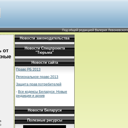
Под общей редакцией Валерия Левоневского
Новости законодательства
Новости Спецпроекта
 от
"Тюрьма"
жные
Новости сайта
Право РБ 2013
Региональное право 2013
Защита прав потребителей
-
Все кодексы Беларуси. Новые
редакции и архив
Новости Беларуси
Полезные ресурсы



