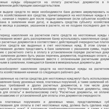
ожные нужды обращается на оплату расчетных документов в по
вленном действующим законодательством.
и выдаче средств по мере необходимости банк должен аккумулировать н
та хозяйствования все средства, причитающиеся на неотложные нужды в 
, начиная с первого дня после подачи заявления (если субъектом хозяйст
зана в заявлении иная дата), и выдавать средства субъекту хозяйство
е месяца в размере, указанном в расчете, но не позднее последнего дня т
.
 период накопления на расчетном счете средств на неотложные нужды 
твования может дать распоряжение банку использовать накопленные средс
 расчетных документов в соответствии с действующей очередностью плате
 этих средств как выданных в счет неотложных нужд. В этом случае 
твования должен представить в банк заявление с указанием суммы, под
ию с расчетного счета в оплату в установленном порядке расчетных доку
 заявлении должен быть указан перечень документов, подлежащих оплате.
ения субъектов хозяйствования вместе с оплаченными расчетными докум
ными в заявлении, помещаются банком в мемориальные документы дня.
возобновляет накопление средств на неотложные нужды на расчетном
та хозяйствования начиная со следующего рабочего дня.
тавленные на счетах средства для неотложных нужд могут быть использован
авления банку денежных чеков, платежных поручений, а также заявлений об
жных требований и других расчетных документов, в том числе докум
ящихся в картотеках к внебалансовому счету "Расчетные документы, ож
а для оплаты" и внебалансовому счету "Расчетные документы, не оплач
 независимо от установленной для оплаты этих документов очередности.
а платежных поручениях и денежных чеках, представляемых суб
твования для оплаты в счет неотложных нужд, должна быть сделана надп
неотложных нужд". К платежным требованиям-поручениям, а также к ра