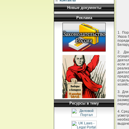
Контакты
Новые документы
Реклама
1. По
Указа 
поряд
Белару
2. Да
осущес
деятел
если э
реали
деяте
предп
отдел
хозяйс
3. Для
текуще
разме
Ресурсы в тему
период
4. Сре
усмот
необх
выдаче