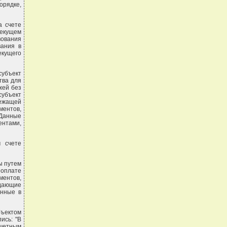
рядке,
а счете
текущем
вования
вания в
екущего
субъект
тва для
жей без
субъект
лежащей
ментов,
 Данные
ентами,
 счете
ы путем
 оплате
ентов,
идающие
енные в
ъектом
ись: "В
счетным