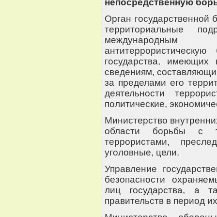
непосредственную бор
Орган государственной бе
территориальные по
международным 
антитеррористическую
государства, имеющих 
сведениям, составляющи
за пределами его терри
деятельности террори
политические, экономиче
Министерство внутренних
области борьбы с те
террористами, пресл
уголовные, цели.
Управление государств
безопасности охраняе
лиц государства, а т
правительств в период их