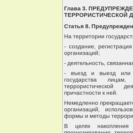
Глава 3. ПРЕДУПРЕЖД
ТЕРРОРИСТИЧЕСКОЙ 
Статья 8. Предупрежде
На территории государст
- создание, регистраци
организаций;
- деятельность, связанна
- въезд и выезд или 
государства лицам
террористической д
причастности к ней.
Немедленно прекращаетс
организаций, использ
формы и методы террори
В целях накопления
прогнозирования террор