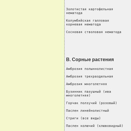
                                
Золотистая картофельная         
нематода                        
Колумбийская галловая           
корневая нематода

Сосновая стволовая нематода     
                               
В. Сорные растения
Амброзия полыннолистная         
Амброзия трехраздельная         
Амброзия многолетняя            
Бузинник пазушный (ива          
многолетняя)

Горчак ползучий (розовый)       
Паслен линейнолистный           
Стриги (все виды)               
Паслен колючий (клювовидный)    