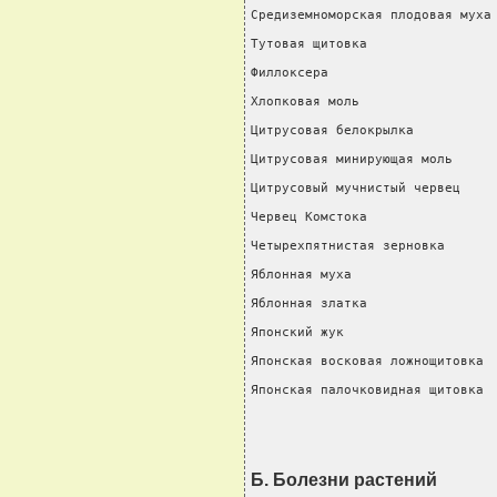
Средиземноморская плодовая муха 
Тутовая щитовка                 
Филлоксера                      
Хлопковая моль                  
Цитрусовая белокрылка           
Цитрусовая минирующая моль      
Цитрусовый мучнистый червец     
Червец Комстока                 
Четырехпятнистая зерновка       
Яблонная муха                   
Яблонная златка                 
Японский жук                    
Японская восковая ложнощитовка  
Японская палочковидная щитовка 
Б. Болезни растений