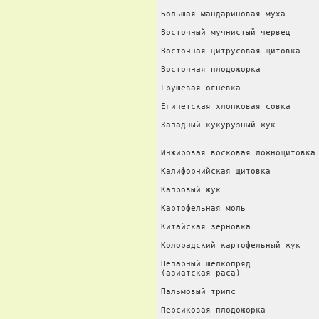
Большая мандариновая муха       
Восточный мучнистый червец      
Восточная цитрусовая щитовка    
Восточная плодожорка            
Грушевая огневка                
Египетская хлопковая совка      
Западный кукурузный жук         
                                
Инжировая восковая ложнощитовка 
Калифорнийская щитовка          
Капровый жук                    
Картофельная моль               
Китайская зерновка              
Колорадский картофельный жук    
Непарный шелкопряд

(азиатская раса)                
Пальмовый трипс                 
Персиковая плодожорка           