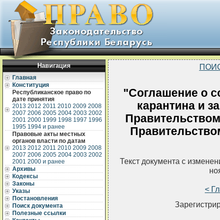
Навигация
ПОИ
Главная
Конституция
"Соглашение о с
Республиканское право по
дате принятия
карантина и з
2013
2012
2011
2010
2009
2008
2007
2006
2005
2004
2003
2002
Правительством
2001
2000
1999
1998
1997
1996
1995
1994 и ранее
Правительство
Правовые акты местных
органов власти по датам
2013
2012
2011
2010
2009
2008
2007
2006
2005
2004
2003
2002
Текст документа с измене
2001
2000 и ранее
Архивы
но
Кодексы
Законы
< Г
Указы
Постановления
Зарегистрир
Поиск документа
Полезные ссылки