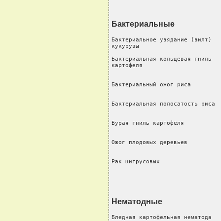
Бактериальные
Бактериальное увядание (вилт)   
кукурузы

Бактериальная кольцевая гниль   
картофеля                       
                                
Бактериальный ожог риса         
                                
Бактериальная полосатость риса  
                                
Бурая гниль картофеля           
                                
Ожог плодовых деревьев          
                                
Рак цитрусовых                 
Нематодные
Бледная картофельная нематода   