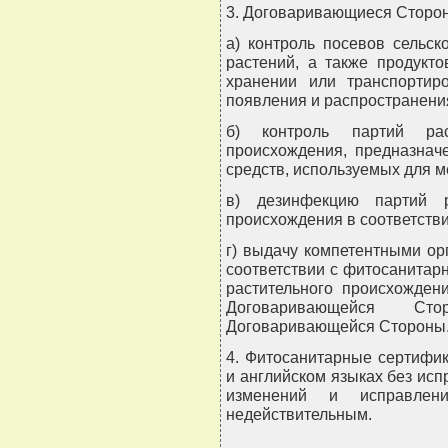
3. Договаривающиеся Сторон
а) контроль посевов сельск
растений, а также продукт
хранении или транспортир
появления и распространени
б) контроль партий рас
происхождения, предназнач
средств, используемых для 
в) дезинфекцию партий р
происхождения в соответств
г) выдачу компетентными о
соответствии с фитосанитар
растительного происхожден
Договаривающейся С
Договаривающейся Стороны
4. Фитосанитарные сертифи
и английском языках без исп
изменений и исправлен
недействительным.