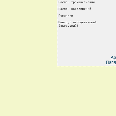
Паслен трехцветковый            
Паслен каролинский              
Повилики                        
Ценхрус малоцветковый           
(якорцевый)                    
Ар
Папя