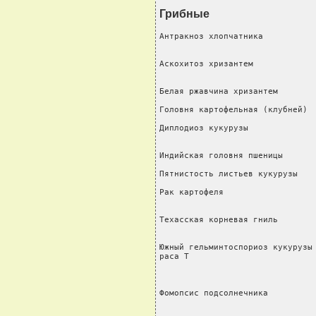
Грибные
Антракноз хлопчатника           
                                
Аскохитоз хризантем             
                                
Белая ржавчина хризантем        
Головня картофельная (клубней)  
Диплодиоз кукурузы              
                                
Индийская головня пшеницы       
Пятнистость листьев кукурузы    
Рак картофеля                   
                                
Техасская корневая гниль        
                                
Южный гельминтоспориоз кукурузы 
раса T                          
                                
                                
Фомопсис подсолнечника         