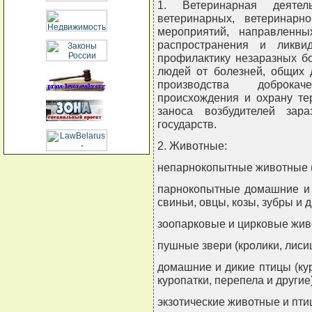
1. Ветеринарная деятел
ветеринарных, ветеринарно
мероприятий, направленны
распространения и ликви
профилактику незаразных б
людей от болезней, общих 
производства доброка
происхождения и охрану те
заноса возбудителей зар
государств.
2. Животные:
непарнокопытные животные (л
парнокопытные домашние и 
свиньи, овцы, козы, зубры и д
зоопарковые и цирковые живо
пушные звери (кролики, лисиц
домашние и дикие птицы (куры
куропатки, перепела и другие)
экзотические животные и пти