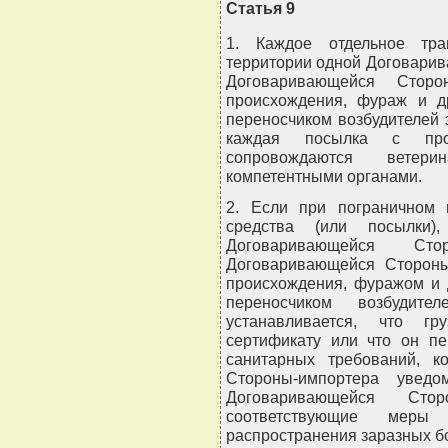
Статья 9
1. Каждое отдельное тра
территории одной Договари
Договаривающейся Сторо
происхождения, фураж и д
переносчиком возбудителей 
каждая посылка с прод
сопровождаются ветер
компетентными органами.
2. Если при пограничном 
средства (или посылки)
Договаривающейся С
Договаривающейся Стороны
происхождения, фуражом и 
переносчиком возбудите
устанавливается, что гр
сертификату или что он пе
санитарных требований, к
Стороны-импортера уведо
Договаривающейся Стор
соответствующие мер
распространения заразных б