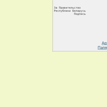
За Правительство                
Республики Беларусь             
            Подпись            
Ар
Папя