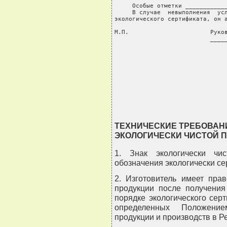
     Особые отметки ____________
     В случае  невыполнения  усл
экологического сертификата, он а
М.П.                       Руков
                           _____
                                
                                
                                
                                
                                
                               
ТЕХНИЧЕСКИЕ ТРЕБОВАНИ
ЭКОЛОГИЧЕСКИ ЧИСТОЙ 
1. Знак экологически чи
обозначения экологически с
2. Изготовитель имеет пра
продукции после получения
порядке экологического сер
определенных Положение
продукции и производств в Р