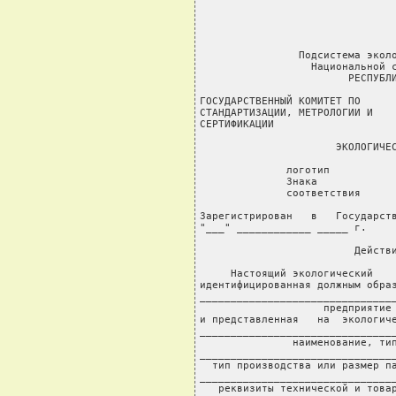
                                
                                
                                
                Подсистема эколо
                  Национальной с
                        РЕСПУБЛИ
ГОСУДАРСТВЕННЫЙ КОМИТЕТ ПО      
СТАНДАРТИЗАЦИИ, МЕТРОЛОГИИ И    
СЕРТИФИКАЦИИ                    
                      ЭКОЛОГИЧЕС
              логотип           
              Знака             
              соответствия      
Зарегистрирован   в   Государств
"___" ____________ _____ г.

                         Действи
     Настоящий экологический    
идентифицированная должным образ
________________________________
                    предприятие 
и представленная   на  экологиче
________________________________
               наименование, тип
________________________________
  тип производства или размер па
________________________________
   реквизиты технической и товар