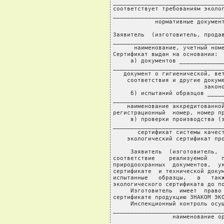
________________________________
соответствует требованиям эколог
________________________________
            нормативные документ
Заявитель  (изготовитель, продав
________________________________
      наименование, учетный номе
Сертификат выдан на основании:

     а) документов _____________
________________________________
   документ о гигиенической, вет
    соответствия и другие докуме
                          законо
     б) испытаний образцов _____
________________________________
    наименование аккредитованной
регистрационный  номер, номер пр
     в) проверки производства (э
________________________________
       сертификат системы качест
    экологический сертификат про
     Заявитель  (изготовитель,  
соответствие    реализуемой    п
природоохранных  документов,  ук
сертификате  и технической докум
испытанные   образцы,   а   такж
экологического сертификата до по
     Изготовитель  имеет  право 
сертификате продукцию ЗНАКОМ ЭКО
     Инспекционный контроль осущ
________________________________
                 наименование ор