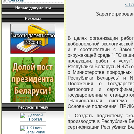
Контакты
< Г
Новые документы
Зарегистрирован
Реклама
В целях организации рабо
добровольной экологической
и в соответствии с Закон
окружающей среды", "О защи
продукции, работ и услуг
Республики Беларусь N 475 о
о Министерстве природных
Республики Беларусь" и N
Положения о Государстве
метрологии и сертификац
государственным стандарто
"Национальная система с
Основные положения" ПРИ
Ресурсы в тему
1. Создать подсистему эко
производств в Республике Б
сертификации Республики Бе