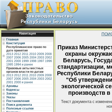
Навигация
ПОИ
Главная
Конституция
Приказ Министерс
Республиканское право по
дате принятия
охраны окружа
2013
2012
2011
2010
2009
2008
2007
2006
2005
2004
2003
2002
Беларусь, Госуд
2001
2000
1999
1998
1997
1996
1995
1994 и ранее
стандартизации, м
Правовые акты местных
органов власти по датам
Республики Белару
2013
2012
2011
2010
2009
2008
"Об утвержден
2007
2006
2005
2004
2003
2002
2001
2000 и ранее
экологической с
Архивы
Кодексы
производств в
Законы
Указы
Постановления
Текст документа с измене
Поиск документа
но
Полезные ссылки