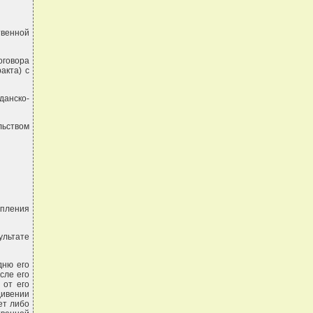
твенной
оговора
акта) с
данско-
льством
упления
ультате
дню его
сле его
 от его
дивении
ет либо