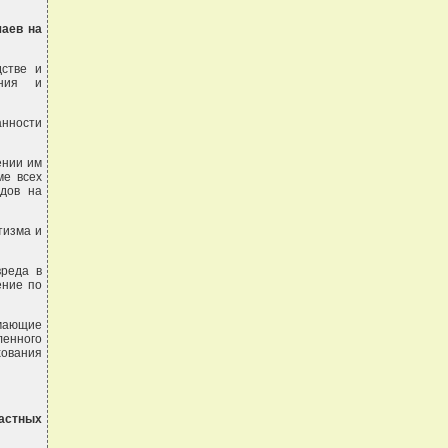
чаев на
дстве и
ания и
анности
ении им
ме всех
одов на
тизма и
вреда в
ение по
имающие
ленного
хования
частных