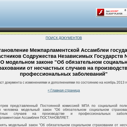
ПОИСК ДОКУМЕНТОВ
тановление Межпарламентской Ассамблеи госуд
частников Содружества Независимых Государств 
"О модельном законе "Об обязательном социаль
раховании от несчастных случаев на производств
профессиональных заболеваний"
кст документа с изменениями и дополнениями по состоянию на ноябрь 2013 г
< Главная страница
отрев представленный Постоянной комиссией МПА по социальной поли
м человека модельный закон "Об обязательном социальном страхова
астных случаев на производстве и профессиональных заболе
рламентская Ассамблея ПОСТАНОВЛЯЕТ:
нять модельный закон "Об обязательном социальном страховании от нес