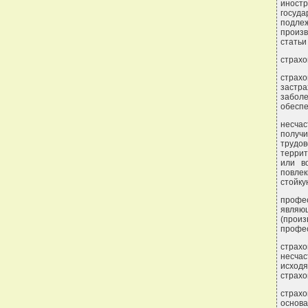
иност
госуд
подле
произв
статьи
страхо
страхо
застра
заболе
обеспе
несчас
получ
трудов
террит
или в
повлек
стойку
профес
являю
(произ
профес
страхо
несча
исход
страхо
страх
основа