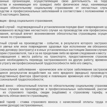
ранные организации, осуществляющие свою деятельность на терр
арства и нанимающие его граждан) либо физическое лицо, нанимающе
жащих обязательному социальному страхованию от несчастных случ
одстве и профессиональных заболеваний в соответствии с положениями п
 5 настоящего Закона;
вщик - фонд социального страхования;
вой случай - подтвержденный в установленном порядке факт повреждения з
хованного вследствие несчастного случая на производстве или профессион
вания, который влечет возникновение обязательства страховщика осуще
чение по страхованию;
тный случай на производстве - событие, в результате которого застрах
ил увечье или иное повреждение здоровья при исполнении им обязанно
ому договору (контракту) и в иных установленных настоящим Законом случаях
ории страхователя, так и за ее пределами либо во время следования к месту
озвращения с места работы на транспорте, предоставленном страхов
шее необходимость перевода застрахованного на другую работу, времен
ю утрату им профессиональной трудоспособности либо его смерть;
сиональное заболевание - хроническое или острое заболевание застрахов
щееся результатом воздействия на него вредного (вредных) производст
водственных) фактора (факторов) и повлекшее временную или стойкую ут
сиональной трудоспособности;
вой взнос - обязательный платеж по обязательному социальному страхов
стных случаев на производстве и профессиональных заболеваний, рассч
я из страхового тарифа, скидки (надбавки) к страховому тарифу, к
ватель обязан внести страховщику;
овой тариф - ставка страхового взноса с начисленной оплаты труда 
ниям (дохода) застрахованных;