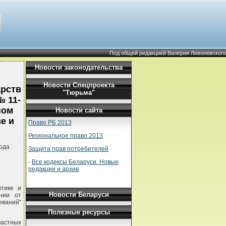
Под общей редакцией Валерия Левоневского
Новости законодательства
Новости Спецпроекта
арств
"Тюрьма"
№ 11-
ном
Новости сайта
е и
Право РБ 2013
Региональное право 2013
ода
Защита прав потребителей
-
Все кодексы Беларуси. Новые
редакции и архив
тике и
Новости Беларуси
нии от
ваний"
Полезные ресурсы
частных