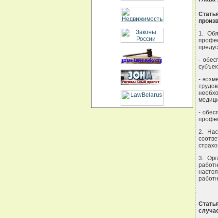
Стать
произ
1. Об
профе
предус
- обес
субъек
- возм
трудов
необх
медици
- обес
профе
2. На
соотве
страхо
3. Ор
работ
настоя
работн
Стать
случа