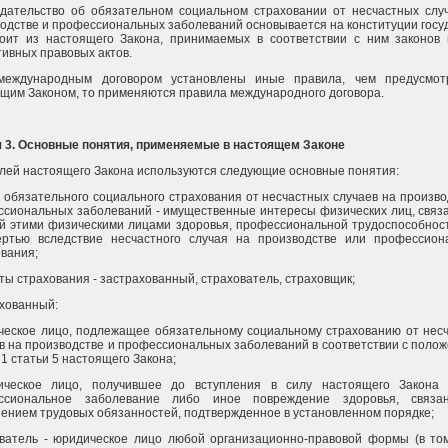
дательство об обязательном социальном страховании от несчастных слу
одстве и профессиональных заболеваний основывается на конституции госу
тоит из настоящего Закона, принимаемых в соответствии с ним законов
ивных правовых актов.
международным договором установлены иные правила, чем предусмот
щим Законом, то применяются правила международного договора.
 3. Основные понятия, применяемые в настоящем Законе
лей настоящего Закона используются следующие основные понятия:
 обязательного социального страхования от несчастных случаев на произво
сиональных заболеваний - имущественные интересы физических лиц, связ
й этими физическими лицами здоровья, профессиональной трудоспособнос
ертью вследствие несчастного случая на производстве или профессион
вания;
ты страхования - застрахованный, страхователь, страховщик;
хованный:
ческое лицо, подлежащее обязательному социальному страхованию от нес
в на производстве и профессиональных заболеваний в соответствии с поло
 1 статьи 5 настоящего Закона;
ическое лицо, получившее до вступления в силу настоящего Закона 
ссиональное заболевание либо иное повреждение здоровья, связа
ением трудовых обязанностей, подтвержденное в установленном порядке;
ватель - юридическое лицо любой организационно-правовой формы (в то