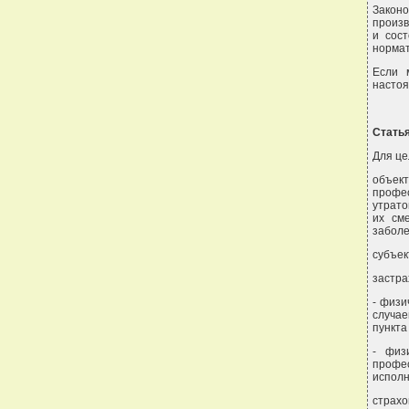
Законо
произв
и сос
нормат
Если 
настоя
Статья
Для це
объект
профес
утрато
их см
заболе
субъек
застра
- физи
случае
пункта
- физ
профе
исполн
страхо