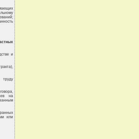
мающих
льному
еваний;
анность
частных
дстве и
ракта),
 труду
говора,
аев на
азанным
транных
ами или