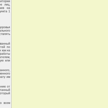
итории
е лиц,
аев на
ункта 1
доровья
ального
ствлять
ованный
стей по
 как на
 работы
ателем,
ную или
анного,
венного
рату им
анию от
итанный
оторый
по всем