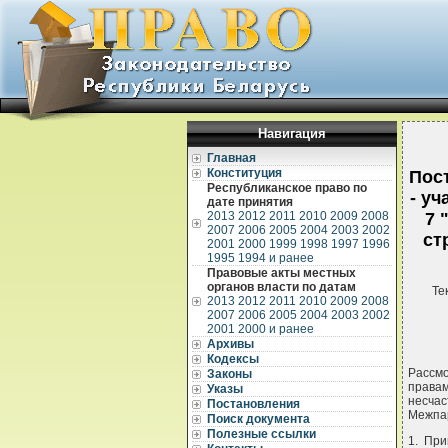
Навигация
Главная
Конституция
Пос
Республиканское право по
- у
дате принятия
2013
2012
2011
2010
2009
2008
7 
2007
2006
2005
2004
2003
2002
ст
2001
2000
1999
1998
1997
1996
1995
1994 и ранее
Правовые акты местных
органов власти по датам
Те
2013
2012
2011
2010
2009
2008
2007
2006
2005
2004
2003
2002
2001
2000 и ранее
Архивы
Кодексы
Рассм
Законы
права
Указы
несч
Постановления
Межпа
Поиск документа
Полезные ссылки
1. При