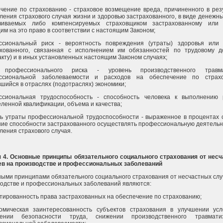
чение по страхованию - страховое возмещение вреда, причиненного в рез
ления страхового случая жизни и здоровью застрахованного, в виде денежны
чиваемых либо компенсируемых страховщиком застрахованному или 
м на это право в соответствии с настоящим Законом;
ссиональный риск - вероятность повреждения (утраты) здоровья или
ахованного, связанная с исполнением им обязанностей по трудовому д
акту) и в иных установленных настоящим Законом случаях;
 профессионального риска - уровень производственного травма
ссиональной заболеваемости и расходов на обеспечение по страхо
шийся в отраслях (подотраслях) экономики;
ссиональная трудоспособность - способность человека к выполнению
ленной квалификации, объема и качества;
ь утраты профессиональной трудоспособности - выраженное в процентах 
ие способности застрахованного осуществлять профессиональную деятельн
ления страхового случая.
я 4. Основные принципы обязательного социального страхования от нес
ев на производстве и профессиональных заболеваний
ыми принципами обязательного социального страхования от несчастных слу
одстве и профессиональных заболеваний являются:
нтированность права застрахованных на обеспечение по страхованию;
номическая заинтересованность субъектов страхования в улучшении ус
ении безопасности труда, снижении производственного травмат