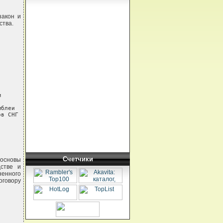
закон и
ства.


блеи

в СНГ

Счетчики
 основы
дстве и
ненного
оговору