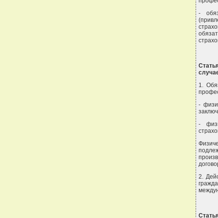
профес
- обя
(прив
страхо
обяза
страхо
Стать
случа
1. Обя
профес
- физи
заключ
- физ
страхо
Физич
подле
произ
догово
2. Дей
гражд
между
Статья