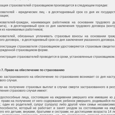
рация страхователей страховщиком производится в следующем порядке:
хователей - юридических лиц - в десятидневный срок со дня их государс
рации;
ахователей-граждан, нанимающих работников на основании трудового д
акта), - в десятидневный срок со дня заключения трудового договора (контр
 из нанимаемых работников;
ахователей, обязанных уплачивать страховые взносы на основании граж
ого договора, - в десятидневный срок со дня заключения указанного договора.
егистрации страхователя страховщиком удостоверяется страховым свидете
ержденной страховщиком форме.
гистрация страхователей проводится в сроки, установленные страховщиком.
 7. Право на обеспечение по страхованию
во застрахованного на обеспечение по страхованию возникает со дня наст
вого случая.
во на получение страховых выплат в случае смерти застрахованного в рез
ления страхового случая имеют:
удоспособные лица, состоявшие на иждивении умершего или имевшие ко 
 право на получение от него содержания; ребенок умершего, родившийся по
; один из родителей, супруг (супруга) либо другой член семьи независимо
пособности, который не работает и занят уходом за состоявшими на иж
го его детьми, внуками, братьями и сестрами, не достигшими возраста 14 л