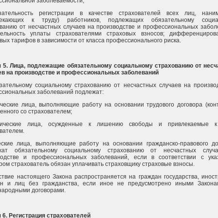
сиональной заболеваемости;
зательность регистрации в качестве страхователей всех лиц, нани
лекающих к труду) работников, подлежащих обязательному социа
ванию от несчастных случаев на производстве и профессиональных забол
тельность уплаты страхователями страховых взносов; дифференциров
вых тарифов в зависимости от класса профессионального риска.
я 5. Лица, подлежащие обязательному социальному страхованию от нес
ев на производстве и профессиональных заболеваний
зательному социальному страхованию от несчастных случаев на произво
сиональных заболеваний подлежат:
ческие лица, выполняющие работу на основании трудового договора (конт
енного со страхователем;
ические лица, осужденные к лишению свободы и привлекаемые к
вателем.
еские лица, выполняющие работу на основании гражданско-правового до
жат обязательному социальному страхованию от несчастных случ
водстве и профессиональных заболеваний, если в соответствии с ук
ром страхователь обязан уплачивать страховщику страховые взносы.
ствие настоящего Закона распространяется на граждан государства, инос
ан и лиц без гражданства, если иное не предусмотрено иными Закон
народными договорами.
 6. Регистрация страхователей