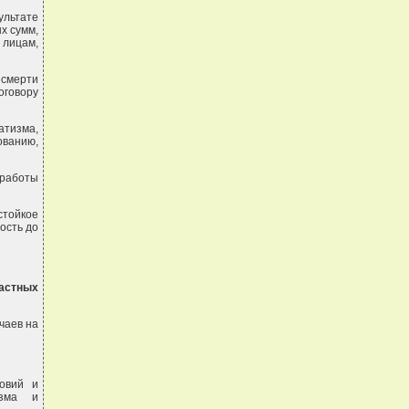
ультате
х сумм,
лицам,
 смерти
оговору
тизма,
ванию,
 работы
стойкое
ость до
частных
чаев на
ловий и
изма и