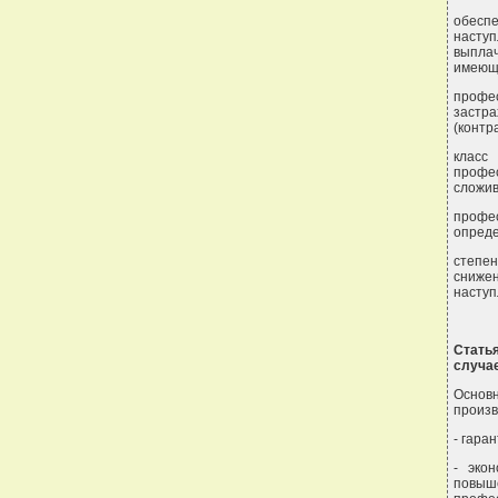
обеспе
наступ
выпла
имеющи
профе
застр
(контр
класс
профе
сложив
профе
опреде
степен
снижен
наступ
Стать
случа
Основн
произв
- гара
- эко
повыш