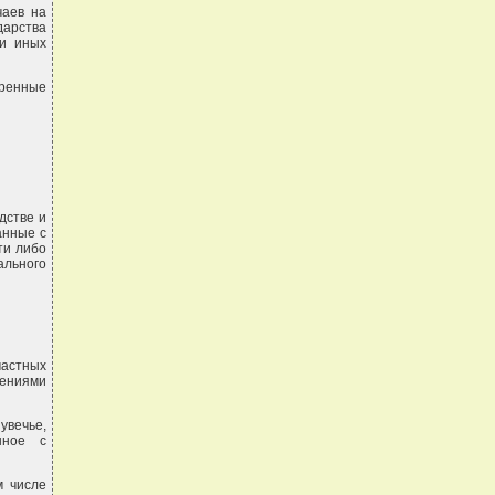
чаев на
дарства
 и иных
ренные
дстве и
анные с
ти либо
ального
частных
жениями
увечье,
нное с
м числе