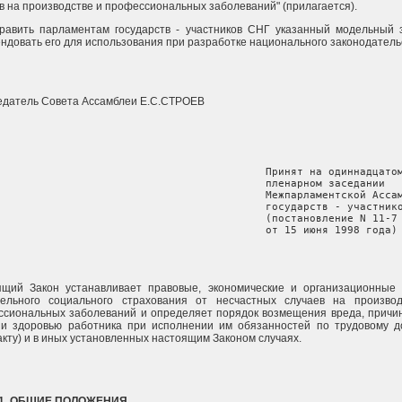
в на производстве и профессиональных заболеваний" (прилагается).
равить парламентам государств - участников СНГ указанный модельный 
ндовать его для использования при разработке национального законодатель
едатель Совета Ассамблеи Е.С.СТРОЕВ
                                           Принят на одиннадцатом
                                           пленарном заседании

                                           Межпарламентской Ассам
                                           государств - участнико
                                           (постановление N 11-7

                                           от 15 июня 1998 года)
ящий Закон устанавливает правовые, экономические и организационные
тельного социального страхования от несчастных случаев на произво
сиональных заболеваний и определяет порядок возмещения вреда, причи
 и здоровью работника при исполнении им обязанностей по трудовому д
акту) и в иных установленных настоящим Законом случаях.
 1. ОБЩИЕ ПОЛОЖЕНИЯ