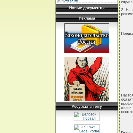
Контакты
случае
Новые документы
2. Нап
рекоме
Реклама
Предс
     
     
     
     
     
     
Насто
обяза
профес
Ресурсы в тему
жизни
(контр
Глава