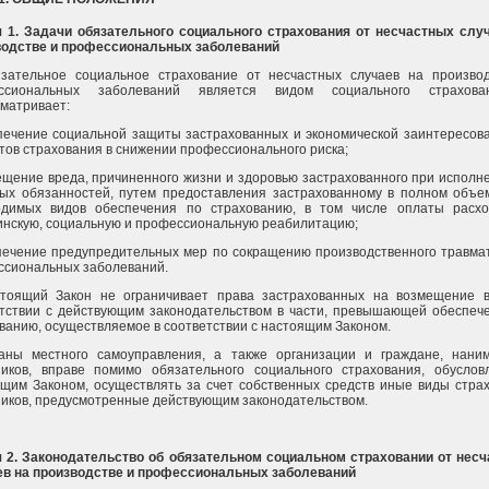
я 1. Задачи обязательного социального страхования от несчастных слу
водстве и профессиональных заболеваний
язательное социальное страхование от несчастных случаев на произво
ссиональных заболеваний является видом социального страхов
матривает:
печение социальной защиты застрахованных и экономической заинтересов
тов страхования в снижении профессионального риска;
ещение вреда, причиненного жизни и здоровью застрахованного при исполн
ых обязанностей, путем предоставления застрахованному в полном объе
одимых видов обеспечения по страхованию, в том числе оплаты расх
нскую, социальную и профессиональную реабилитацию;
печение предупредительных мер по сокращению производственного травма
ссиональных заболеваний.
стоящий Закон не ограничивает права застрахованных на возмещение 
тствии с действующим законодательством в части, превышающей обеспеч
ванию, осуществляемое в соответствии с настоящим Законом.
ганы местного самоуправления, а также организации и граждане, нан
ников, вправе помимо обязательного социального страхования, обуслов
щим Законом, осуществлять за счет собственных средств иные виды стра
иков, предусмотренные действующим законодательством.
я 2. Законодательство об обязательном социальном страховании от нес
ев на производстве и профессиональных заболеваний