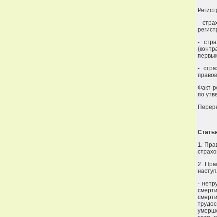
Регист
- стра
регист
- стр
(контр
первым
- стр
правов
Факт р
по утв
Перере
Статья
1. Пра
страхо
2. Пра
наступ
- нетр
смерти
смерти
трудос
умерше