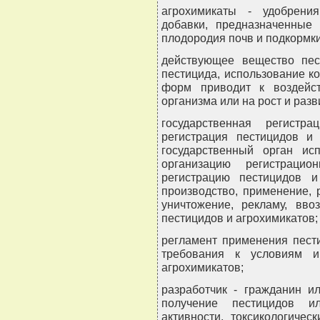
агрохимикаты - удобрени
добавки, предназначенные 
плодородия почв и подкормк
действующее вещество пест
пестицида, использование к
форм приводит к воздейс
организма или на рост и разв
государственная регистр
регистрация пестицидов и 
государственный орган ис
организацию регистрацио
регистрацию пестицидов и
производство, применение, 
уничтожение, рекламу, вво
пестицидов и агрохимикатов;
регламент применения пест
требования к условиям и
агрохимикатов;
разработчик - гражданин и
получение пестицидов ил
активности, токсикологиче