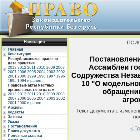
Навигация
ПОИ
Главная
Конституция
Постановлен
Республиканское право по
дате принятия
Ассамблеи гос
2013
2012
2011
2010
2009
2008
2007
2006
2005
2004
2003
2002
Содружества Неза
2001
2000
1999
1998
1997
1996
1995
1994 и ранее
10 "О модельно
Правовые акты местных
органов власти по датам
обращении
2013
2012
2011
2010
2009
2008
агро
2007
2006
2005
2004
2003
2002
2001
2000 и ранее
Архивы
Текст документа с измене
Кодексы
но
Законы
Указы
Постановления
< Г
Поиск документа
Полезные ссылки