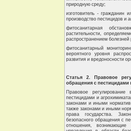
природную среду;
изготовитель - гражданин 
производство пестицидов и а
фитосанитарная обстано
растительности, определяе
распространением болезней 
фитосанитарный мониторин
вероятного уровня распрос
развития и вредоносности ор
Статья 2. Правовое рег
обращения с пестицидами 
Правовое регулирование 
пестицидами и агрохимикат
законами и иными норматив
также законами и иными но
права государства. Зако
безопасного обращения с пе
отношения, возникающие 
управления в области без