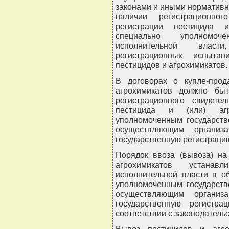
законами и иными нормативн
наличии регистрационног
регистрации пестицида и
специально уполномоч
исполнительной власт
регистрационных испытан
пестицидов и агрохимикатов.
В договорах о купле-прод
агрохимикатов должно бы
регистрационного свидетел
пестицида и (или) агр
уполномоченным государств
осуществляющим организ
государственную регистрацию
Порядок ввоза (вывоза) на
агрохимикатов устанавл
исполнительной власти в о
уполномоченным государств
осуществляющим организ
государственную регистр
соответствии с законодатель
Вывоз пестицидов и агро