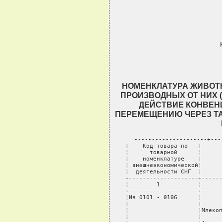
НОМЕНКЛАТУРА ЖИВОТН
ПРОИЗВОДНЫХ ОТ НИХ 
ДЕЙСТВИЕ КОНВЕН
ПЕРЕМЕЩЕНИЮ ЧЕРЕЗ Т
---------------------+-----------------------------------------
¦    Код товара по   ¦            Наименование товара              ¦
¦      товарной      ¦                                             ¦
¦    номенклатуре    ¦                                             ¦
¦ внешнеэкономической¦                                             ¦
¦  деятельности СНГ  ¦                                             ¦
+--------------------+---------------------------------------------+
¦        1           ¦                    2                        ¦
+--------------------+---------------------------------------------+
¦Из 0101 - 0106      ¦           ЖИВЫЕ ЖИВОТНЫЕ:                   ¦
¦                    ¦                                             ¦
¦                    ¦Млекопитающие:                               ¦
¦                    ¦                                             ¦
¦                    ¦Аддакс                                       ¦
¦                    ¦Антилопа саблерогая                          ¦
¦                    ¦Антилопа черная                              ¦
¦                    ¦Ацеродоны (все виды)                         ¦
¦                    ¦Бабирусса                                    ¦
¦                    ¦Бандикут западный                            ¦
¦                    ¦Бандикут малый кроличий                      ¦
¦                    ¦Бандикут свиноногий                          ¦
¦                    ¦Баран гривистый североафриканский            ¦
¦                    ¦Баран горный                                 ¦
¦                    ¦Баран ладакский                              ¦
¦                    ¦Бегемоты (все виды)                          ¦
¦                    ¦Белка гигантская (все виды)                  ¦
¦                    ¦Бизон американский лесной                    ¦
¦                    ¦Билиби обыкновенный                          ¦
¦                    ¦Бонтбок, или арабская газель                 ¦
¦                    ¦Броненосец гигантский                        ¦
¦                    ¦Буйвол горный анса                           ¦
¦                    ¦Буйвол карликовый или аноа                   ¦
¦                    ¦Буйвол миндоранский или тамарау              ¦
¦                    ¦Викунья                                      ¦
¦                    ¦Вилорог                                      ¦
¦                    ¦Волк (все виды)                              ¦
¦                    ¦Волк сумчатый (Тасманийский)                 ¦
¦                    ¦Вомбат шерстоносный Крефта                   ¦
¦                    ¦Выдра (все виды)                             ¦
¦                    ¦Газель сахарская                             ¦
¦                    ¦Гаур                                         ¦
¦                    ¦Гиена бурая                                  ¦
¦                    ¦Горал                                        ¦
¦                    ¦Гуанако                                      ¦
¦                    ¦Гуэмалы (все виды)                           ¦
¦                    ¦Дукеры (все виды)                            ¦
¦                    ¦Дюгонь                                       ¦
¦                    ¦Заяц щетинистый                              ¦
¦                    ¦Зебры (все виды)                             ¦
¦                    ¦Кабарга                                      ¦
¦                    ¦Калан калифорнийский                         ¦
¦                    ¦Кенгуру гологрудый                           ¦
¦                    ¦Кенгуру древесный инустус                    ¦
¦                    ¦Кенгуру древесный медвежий                   ¦
¦                    ¦Кенгуру короткомордые (Веттонгия)            ¦
¦                    ¦Кенгуру луннокоготный                        ¦
¦                    ¦Кенгуру плоскокоготный                       ¦
¦                    ¦Кенгуру полосатый                            ¦
¦                    ¦Кенгу