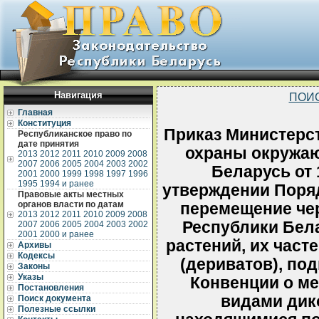
Навигация
ПОИ
Главная
Конституция
Приказ Министерс
Республиканское право по
дате принятия
охраны окружа
2013
2012
2011
2010
2009
2008
2007
2006
2005
2004
2003
2002
Беларусь от 
2001
2000
1999
1998
1997
1996
1995
1994 и ранее
утверждении Поря
Правовые акты местных
органов власти по датам
перемещение че
2013
2012
2011
2010
2009
2008
Республики Бел
2007
2006
2005
2004
2003
2002
2001
2000 и ранее
растений, их част
Архивы
Кодексы
(дериватов), по
Законы
Указы
Конвенции о м
Постановления
видами дик
Поиск документа
Полезные ссылки