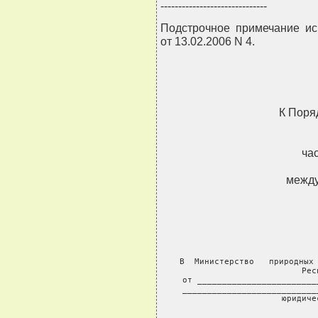
------------------------------
Подстрочное примечание ис
от 13.02.2006 N 4.
К Поря
ча
между
В  Министерство   природных 
Рес
от ________________________
___________________________
           юридиче
            