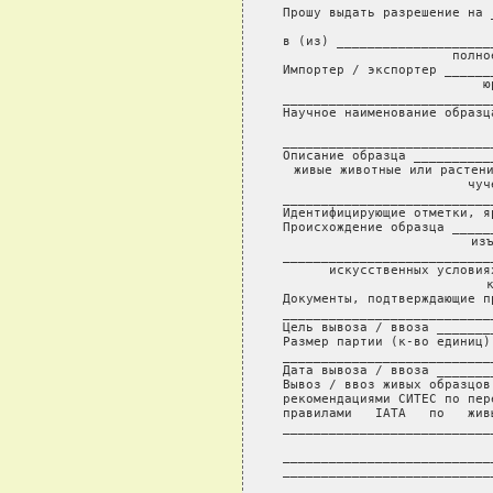
Прошу выдать разрешение на 
                  
в (из) ____________________
полно
Импортер / экспортер ______
                       ю
___________________________
Научное наименование образц
                         
___________________________
Описание образца __________
живые животные или растени
чуч
___________________________
Идентифицирующие отметки, я
Происхождение образца _____
                        изъ
___________________________
искусственных условия
Документы, подтверждающие п
___________________________
Цель вывоза / ввоза _______
Размер партии (к-во единиц)
___________________________
Дата вывоза / ввоза _______
Вывоз / ввоз живых образцов
рекомендациями СИТЕС по пер
правилами   IATA   по   жив
___________________________
              
___________________________
___________________________