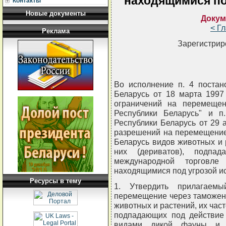
находящимися по
Контакты
Новые документы
Докум
< Г
Реклама
Зарегистрир
Во исполнение п. 4 постан
Беларусь от 18 марта 1997
ограничений на перемеще
Республики Беларусь" и п
Республики Беларусь от 29 
разрешений на перемещение
Беларусь видов животных и 
них (дериватов), подпа
международной торгов
находящимися под угрозой 
Ресурсы в тему
1. Утвердить прилагаем
перемещение через таможен
животных и растений, их част
подпадающих под действие
видами дикой фауны и 