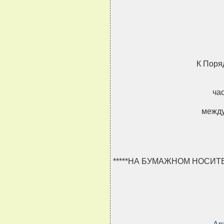
                           
                         
                           
К Поря
ча
между
*****НА БУМАЖНОМ НОСИТ