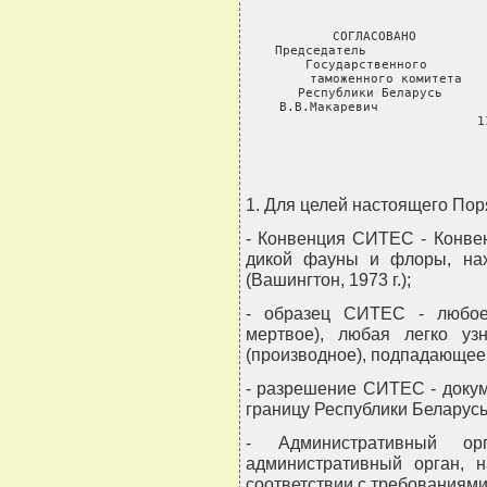
СОГЛАСОВАНО         
Председатель                
Государственного        
таможенного комитета   
Республики Беларусь      
В.В.Макаревич              
1
1. Для целей настоящего По
- Конвенция СИТЕС - Конве
дикой фауны и флоры, нах
(Вашингтон, 1973 г.);
- образец СИТЕС - любое
мертвое), любая легко уз
(производное), подпадающее
- разрешение СИТЕС - доку
границу Республики Беларус
- Административный о
административный орган, 
соответствии с требованиям