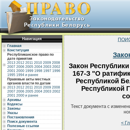
Навигация
ПОИ
Главная
Конституция
Зако
Республиканское право по
дате принятия
2013
2012
2011
2010
2009
2008
Закон Республики 
2007
2006
2005
2004
2003
2002
2001
2000
1999
1998
1997
1996
167-З "О ратифи
1995
1994 и ранее
Правовые акты местных
Республикой Бе
органов власти по датам
Республикой 
2013
2012
2011
2010
2009
2008
2007
2006
2005
2004
2003
2002
с
2001
2000 и ранее
Архивы
Кодексы
Текст документа с измене
Законы
но
Указы
Постановления
Поиск документа
< Г
Полезные ссылки