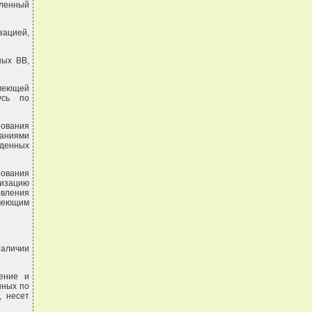
еленный
зацией,
ных ВВ,
имеющей
усь по
ования
аниями
енных
ования
лизацию
овления
имеющим
наличии
жение и
нных по
, несет