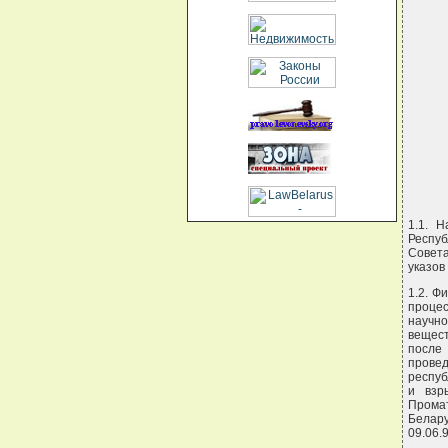
1.1. 
Респуб
Совета
указов
1.2. Ф
процес
научно
вещес
после
прове
респуб
и взр
Прома
Белару
09.06.