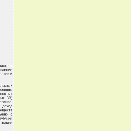
нистров
овление
ретов и
ульсных
венного
ывчатых
ных ВВ)
вание,
в доход
веществ
анию с
ублики
страции