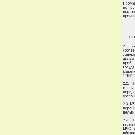
Промы
по чре
посто
промы
II
2.1. 
соотв
задерж
делам 
проб 
Госуд
(зарег
1766\1
2.2. 
конфи
перед
чрезвы
2.3. М
порош
целью 
2.4. 
взрыв
МЧС в
обесп