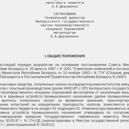
налогового комитета

А.А.Дорошенко

СОГЛАСОВАНО

Генеральный директор

Белорусского государственного

научно-производственного

концерна порошковой

металлургии

Е.А.Дорошкевич
I. ОБЩИЕ ПОЛОЖЕНИЯ
Настоящий порядок разработан на основании постановления Совета Ми
лики Беларусь от 20 августа 1997 г. N 1091 "О внесении изменений в постан
 Министров Республики Беларусь от 10 ноября 1993 г. N 774" (Сборник дек
 Президента и Постановлений Правительства Республики Беларусь N 24/97).
инансовые средства, полученные научно-исследовательским институтом имп
сов с опытным производством (далее НИИ ИП с ОП) Белорусского государст
-производственного концерна порошковой металлургии от реализации взр
тв и взрывных устройств промышленного назначения (далее промышлен
 выплаты понесенных затрат за временное хранение, транспортиро
дение испытаний на определение пригодности, налогов, зачисляются 
ликанского бюджета на раздел 43 подраздел 01. Номенклатура взрывчатых 
ывных устройств промышленного назначения утверждена по согласов
томнадзором приказом Государственного таможенного комитета Респ
сь 30.05.97 г. N 174-ОД (зарегистрирован в Реестре государственной реги
97 г., регистрационный N 1918\12).