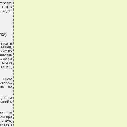
терстве
н СНГ к
роходят
ТКИ)
яется в
 вещей,
нных по
ачестве
иказом
N 67-ОД
6\12-1,
 также
ениях,
тву по
нцерном
таний с
ленных
ром при
 N 456,
менного