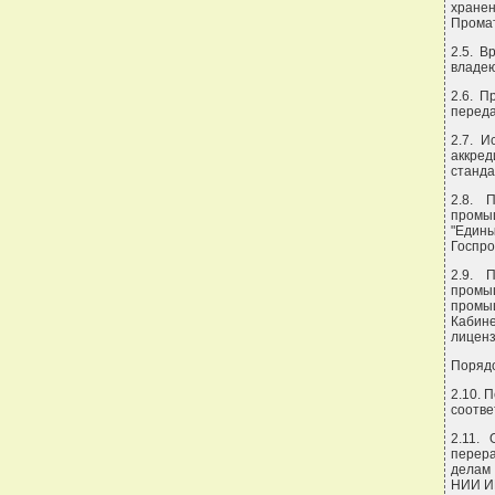
хране
Прома
2.5. 
владе
2.6. 
перед
2.7. 
аккре
станда
2.8. 
промы
"Еди
Госпро
2.9. 
промыш
промы
Кабине
лицен
Порядо
2.10. 
соотв
2.11.
перера
делам
НИИ И