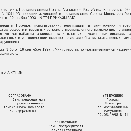
ветствии с Постановлением Совета Министров Республики Беларусь от 20 
. N 1091 "О внесении изменений в постановление Совета Министров Рес
сь от 10 ноября 1993 г. N 774 ПРИКАЗЫВАЮ:
вердить Порядок использования, реализации и уничтожения (перера
чатых веществ и взрывных устройств промышленного назначения, не явл
етами контрабанды, задержанных и изъятых таможенными органами, а
скованных в установленном порядке по делам об административных там
нарушениях.
каз N 65 от 18 сентября 1997 г. Министерства по чрезвычайным ситуациям 
вшим силу.
тр И.А.КЕНИК
СОГЛАСОВАНО                                   УТВЕРЖДЕНО

Зам.председателя                              Приказ

Государственного                              Министра

таможенного комитета                          по чрезвычайным

А.Н.Деревяшко                                 ситуациям

                                              10.06.1998 N 51

СОГЛАСОВАНО

Зам. председателя

Государственного
