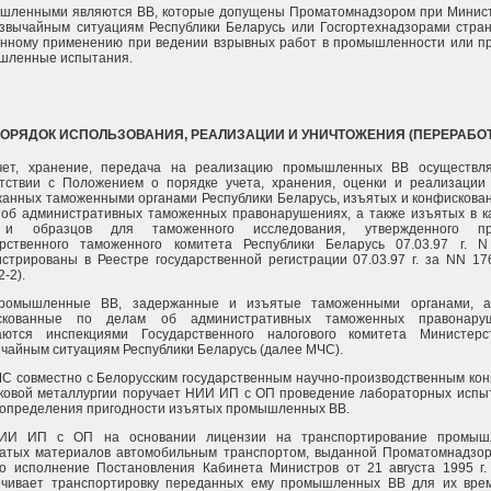
шленными являются ВВ, которые допущены Проматомнадзором при Минис
звычайным ситуациям Республики Беларусь или Госгортехнадзорами стра
янному применению при ведении взрывных работ в промышленности или п
шленные испытания.
. ПОРЯДОК ИСПОЛЬЗОВАНИЯ, РЕАЛИЗАЦИИ И УНИЧТОЖЕНИЯ (ПЕРЕРАБО
Учет, хранение, передача на реализацию промышленных ВВ осуществл
етствии с Положением о порядке учета, хранения, оценки и реализации
анных таможенными органами Республики Беларусь, изъятых и конфискова
об административных таможенных правонарушениях, а также изъятых в к
и образцов для таможенного исследования, утвержденного пр
арственного таможенного комитета Республики Беларусь 07.03.97 г. 
истрированы в Реестре государственной регистрации 07.03.97 г. за NN 176
2-2).
Промышленные ВВ, задержанные и изъятые таможенными органами, а
скованные по делам об административных таможенных правонаруш
аются инспекциями Государственного налогового комитета Министерс
чайным ситуациям Республики Беларусь (далее МЧС).
ЧС совместно с Белорусским государственным научно-производственным ко
ковой металлургии поручает НИИ ИП с ОП проведение лабораторных испы
определения пригодности изъятых промышленных ВВ.
НИИ ИП с ОП на основании лицензии на транспортирование промыш
чатых материалов автомобильным транспортом, выданной Проматомнадзо
о исполнение Постановления Кабинета Министров от 21 августа 1995 г.
ечивает транспортировку переданных ему промышленных ВВ для их вре