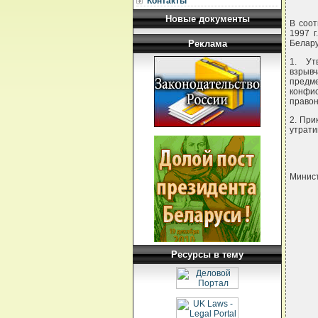
Контакты
Новые документы
В соот
1997 г
Реклама
Белару
1. Ут
взрыв
предм
конфи
право
2. При
утрати
Минис
Ресурсы в тему