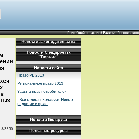
Под общей редакцией Валерия Левоневского
Новости законодательства
Новости Спецпроекта
м
"Тюрьма"
дении
ия
Новости сайта
Право РБ 2013
хся
Региональное право 2013
х
Защита прав потребителей
 в
-
Все кодексы Беларуси. Новые
вных
редакции и архив
Новости Беларуси
 8/3856
Полезные ресурсы