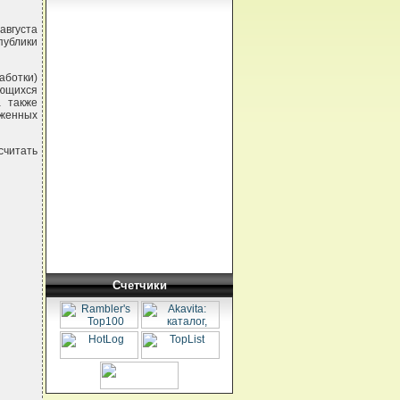
августа
публики
ботки)
яющихся
 также
оженных
считать
Счетчики