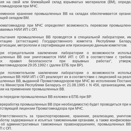
ния на свой или ближайший склад взрывчатых материалов (ВМ), опред
томнадзором при МЧС.
Временное хранение промышленных ВВ на складах обеспечивается органи
ющей складом ВМ.
Проматомнадзор при МЧС определяет возможность перевозки промышлен
аваемых НИИ ИП с ОП.
Испытания промышленных ВВ проводятся в специальной лаборатории, 
дитацию (аттестацию) Государственного комитета Республики Белар
ртизации, метрологии и сертификации или признанную данным комитетом.
При отрицательном заключении лаборатории о возможности использ
шленных ВВ они уничтожаются НИИ ИП с ОП в соответствии с требов
ных правил безопасности при взрывных работах", утвержд
матомнадзором 29.05.1992 г. (далее ЕПБ при ВР).
При положительном заключении лаборатории о возможности использ
ленных ВВ НИИ ИП с ОП реализует их в соответствии с лицензией на реа
шленных ВВ, выданной Проматомнадзором при МЧС во исполнение Постан
та Министров Республики Беларусь от 21.08.1995 г. N 456, организациям, 
зии на применение промышленных ВВ.
к передачи промышленных ВВ изложен в ЕПБ при ВР.
Переработка промышленных ВВ (при необходимости) будет проводиться при 
етствующей лицензии Проматомнадзора при МЧС.
 Ответственность за транспортирование, хранение, реализацию, уничто
ботку задержанных и изъятых таможенными органами, а также конфискова
 об административных таможенных правонарушениях, промышленных ВВ
П с ОП.