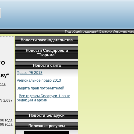
Под общей редакцией Валерия Левоневского
Новости законодательства
Новости Спецпроекта
"Тюрьма"
"О
Новости сайта
Право РБ 2013
аву"
Региональное право 2013
ода
Защита прав потребителей
-
Все кодексы Беларуси. Новые
редакции и архив
N 2/697
Новости Беларуси
98 года
98 года
Полезные ресурсы