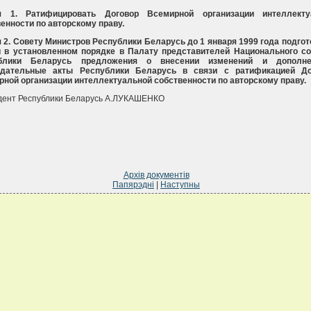
я 1. Ратифицировать Договор Всемирной организации интеллекту
енности по авторскому праву.
 2. Совету Министров Республики Беларусь до 1 января 1999 года подгот
и в установленном порядке в Палату представителей Национального с
блики Беларусь предложения о внесении изменений и дополн
одательные акты Республики Беларусь в связи с ратификацией До
ной организации интеллектуальной собственности по авторскому праву.
дент Республики Беларусь А.ЛУКАШЕНКО
Архів документів
Папярэдні
|
Наступны