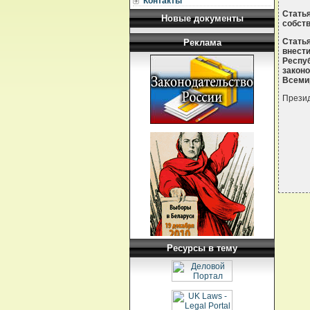
Контакты
Стать
Новые документы
собств
Статья
Реклама
внест
Респу
закон
Всемир
Прези
Ресурсы в тему