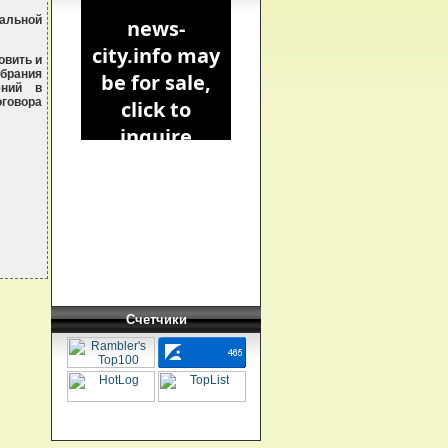
альной
овить и
обрания
ений в
говора
Счетчики