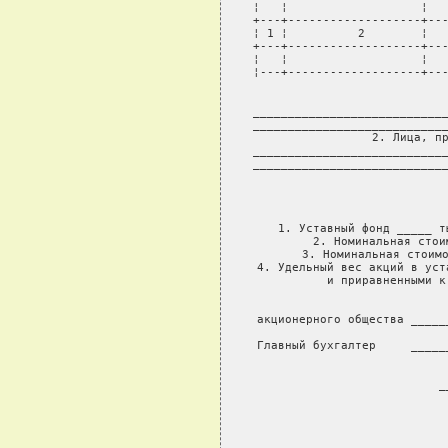
¦   ¦                   ¦   
+---+-------------------+---
¦ 1 ¦          2        ¦   
+---+-------------------+---
¦   ¦                   ¦   
¦---+-------------------+---
     
____________________________
____________________________
     2. Лица, пр
____________________________
____________________________
1. Уставный фонд _____ т
2. Номинальная стои
3. Номинальная стоимо
4. Удельный вес акций в уст
и приравненными к
акционерного общества _____
                        
Главный бухгалтер     _____
                        
        
_