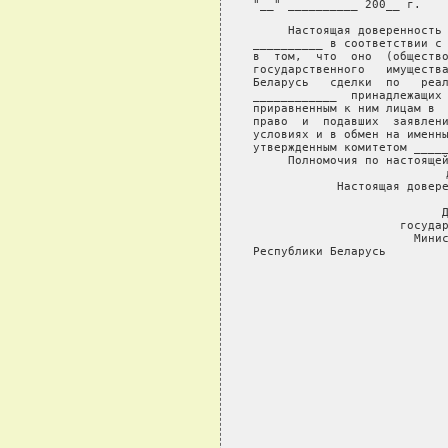
"__" __________ 200__ г.    
     Настоящая доверенность 
__________ в соответствии с 
в  том,  что  оно  (общество
государственного   имущества
Беларусь   сделки  по   реал
____________  принадлежащих 
приравненным к ним лицам в  
право  и  подавших  заявлени
условиях и в обмен на именны
утвержденным комитетом _____
     Полномочия по настоящей
     Настоящая довере
государ
Минис
Республики Беларусь         
                         