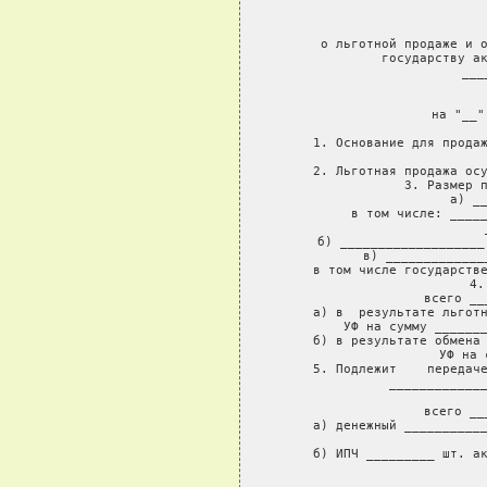
 
            
    о льготной продаже и о
         государству ак
                ___
               
 на "__"
     1. Основание для продаж
             
     2. Льготная продажа осу
     3. Размер п
     а) __
     в том числе: _____
                  
     б) ___________________
     в) _____________
     в том числе государстве
     4.
     всего __
     а) в  результате льготн
УФ на сумму _______
     б) в результате обмена 
УФ на 
     5. Подлежит    передаче
_____________
     
     всего __
     а) денежный ___________
     б) ИПЧ _________ шт. ак
   