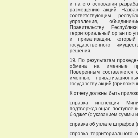
и на его основании разраб
размещению акций. Назва
соответствующим республ
управления, объединен
Правительству Республи
территориальный орган по 
и приватизации, которы
государственного имущес
решения.
19. По результатам проведе
обмена на именные при
Поверенным составляется о
именные приватизационны
государству акций (приложени
К отчету должны быть прило
справка инспекции Мин
подтверждающая поступлени
бюджет (с указанием суммы и
справка об уплате штрафов (
справка территориального 