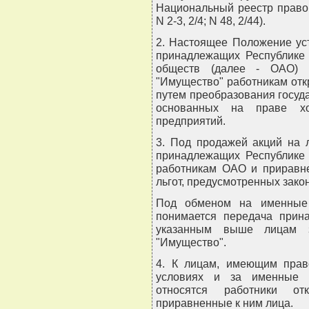
Национальный реестр правов
N 2-3, 2/4; N 48, 2/44).
2. Настоящее Положение ус
принадлежащих Республике 
обществ (далее - ОАО) 
"Имущество" работникам от
путем преобразования госуд
основанных на праве хо
предприятий.
3. Под продажей акций на 
принадлежащих Республике 
работникам ОАО и приравн
льгот, предусмотренных зако
Под обменом на именные 
понимается передача прин
указанным выше лицам з
"Имущество".
4. К лицам, имеющим прав
условиях и за именные п
относятся работники от
приравненные к ним лица.