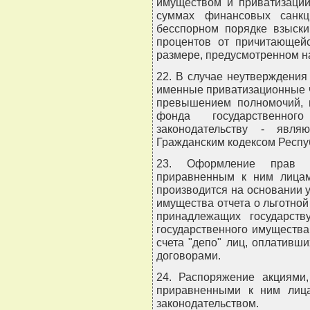
имуществом и приватизаци
суммах финансовых санк
бесспорном порядке взыск
процентов от причитающей
размере, предусмотренном н
22. В случае неутверждения
именные приватизационные ч
превышением полномочий, 
фонда государственно
законодательству - явля
Гражданским кодексом Респу
23. Оформление прав 
приравненным к ним лицам
производится на основании 
имущества отчета о льготно
принадлежащих государст
государственного имущества
счета "депо" лиц, оплативш
договорами.
24. Распоряжение акциями
приравненными к ним лица
законодательством.