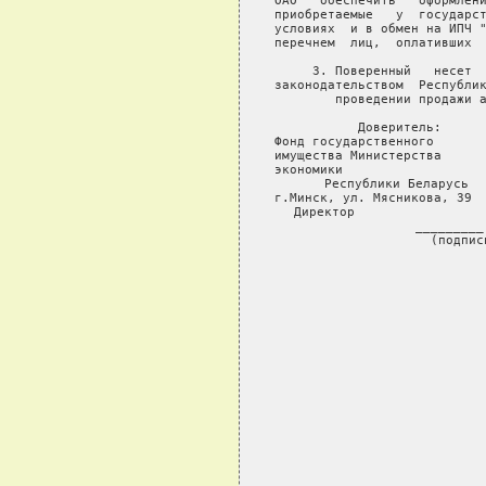
ОАО   обеспечить   оформлени
приобретаемые   у  государст
условиях  и в обмен на ИПЧ "
перечнем  лиц,  оплативших  
     3. Поверенный   несет  
законодательством  Республик
проведении продажи а
Доверитель:      
Фонд государственного       
имущества Министерства      
экономики                   
Республики Беларусь  
г.Минск, ул. Мясникова, 39  
Директор                 
_________
(подпис