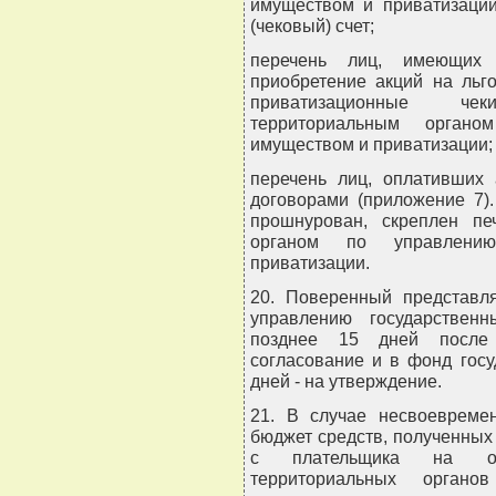
имуществом и приватизации
(чековый) счет;
перечень лиц, имеющих
приобретение акций на льг
приватизационные че
территориальным органо
имуществом и приватизации;
перечень лиц, оплативших 
договорами (приложение 7)
прошнурован, скреплен пе
органом по управлени
приватизации.
20. Поверенный представля
управлению государствен
позднее 15 дней после
согласование и в фонд гос
дней - на утверждение.
21. В случае несвоевремен
бюджет средств, полученных 
с плательщика на ос
территориальных органо