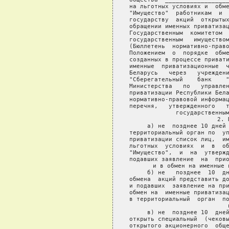
на льготных условиях и  обме
"Имущество"  работникам  и  
государству  акций  открытых
обращении именных приватизац
Государственным  комитетом  
государственным   имуществом
(Бюллетень  нормативно-право
Положением  о  порядке  обме
созданных в процессе привати
именные  приватизационные  ч
Беларусь   через   учреждени
"Сберегательный    банк    "
Министерства   по   управлен
приватизации Республики Бела
нормативно-правовой информац
перечня,   утвержденного   т
государственным
     2. 
     а) не  позднее 10 дней 
территориальный орган по  уп
приватизации список лиц,  им
льготных  условиях  и  в  об
"Имущество",  и  на  утвержд
подавших заявление  на  прио
и в обмен на именные 
     б) не   позднее  10  дн
обмена  акций представить до
и подавших  заявление на при
обмен на  именные приватизац
в территориальный  орган  по
     в) не  позднее 10  дней
открыть специальный  (чековы
открытого акционерного  обще