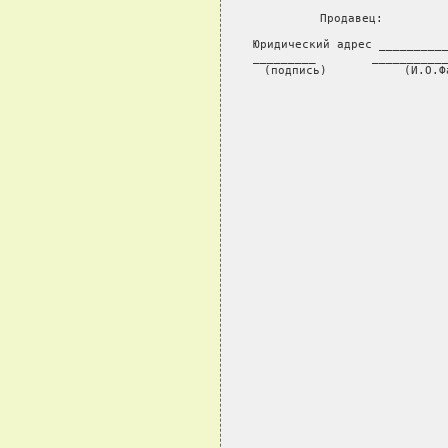
Продавец:         
Юридический адрес __________
_________        ___________
(подпись)           (И.О.Ф
                       
                            
                         