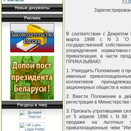
Контакты
< Г
Новые документы
Зарегистрирован
Реклама
В соответствии с Декретом
марта 1998 г. N 3 "О р
государственной собственн
упорядочения нормативно-
приватизации, в части про
ПРИКАЗЫВАЮ:
1. Утвердить Положение о пр
именные приватизационны
коллективов принадлеж
акционерных обществ в новой
2. Ввести Положение в дей
регистрации в Министерстве 
Ресурсы в тему
3. Признать утратившими сил
от 5 апреля 1996 г. N 88
продаже на льготных 
приватизационные чеки "Им