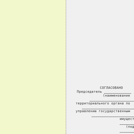
СОГЛАСОВАНО     
Председатель _____________ 
             (наименование  
_____________________
территориального органа по  
_________________________
управлению государственным  
____________________
имущест
_______
  (под
_______