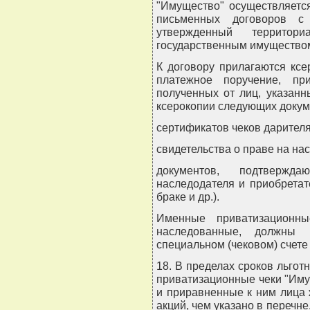
"Имущество" осуществляетс
письменных договоров с
утвержденный террито
государственным имуществом
К договору прилагаются ксе
платежное поручение, пр
полученных от лиц, указанн
ксерокопии следующих докум
сертификатов чеков дарителя
свидетельства о праве на на
документов, подтвержд
наследодателя и приобретат
браке и др.).
Именные приватизационны
наследованные, должны
специальном (чековом) счете
18. В пределах сроков льго
приватизационные чеки "Иму
и приравненные к ним лица
акций, чем указано в перечн