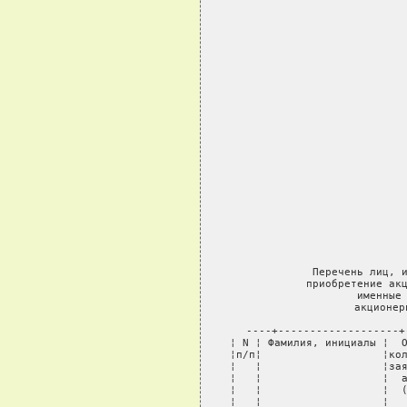
                  
                            
                           
                            
                           
                            
                           
                            
                           
                            
                          
                            
                     
         Перечень лиц, и
        приобретение акц
             именные 
             акционер
----+-------------------+
¦ N ¦ Фамилия, инициалы ¦  О
¦п/п¦                   ¦кол
¦   ¦                   ¦зая
¦   ¦                   ¦  а
¦   ¦                   ¦  (
¦   ¦                   ¦   