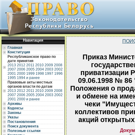
Навигация
ПОИ
Главная
Конституция
Приказ Минист
Республиканское право по
дате принятия
государств
2013
2012
2011
2010
2009
2008
2007
2006
2005
2004
2003
2002
приватизации Р
2001
2000
1999
1998
1997
1996
1995
1994 и ранее
09.06.1998 № 86
Правовые акты местных
органов власти по датам
Положения о прод
2013
2012
2011
2010
2009
2008
и обмене на им
2007
2006
2005
2004
2003
2002
2001
2000 и ранее
чеки "Имущес
Архивы
Кодексы
коллективов при
Законы
Указы
акций открытых
Постановления
Поиск документа
Докум
Полезные ссылки