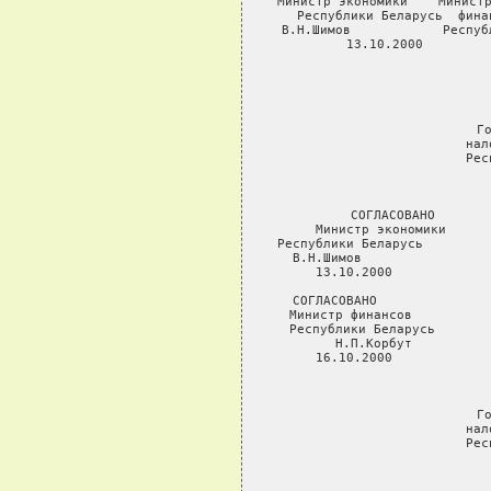
Министр экономики    Министр
Республики Беларусь  фина
В.Н.Шимов            Респуб
13.10.2000         
         
         
Г
нал
Рес
СОГЛАСОВАНО       
Министр экономики      
Республики Беларусь         
В.Н.Шимов                 
13.10.2000             
                     
СОГЛАСОВАНО               
Министр финансов          
Республики Беларусь       
Н.П.Корбут          
16.10.2000             
                     
Г
нал
Рес