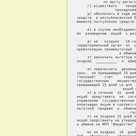
по месту регист
     г) осуществить    прода
принадлежа
     д) обеспечить в ходе пр
средств  в республиканский б
момента поступления средств 
     е) в случае необходимос
по  размещению  акций  с рес
     ж) не   позднее   10-го
территориальный орган  по  у
приватизации промежуточный  
и обмена
     з) закончить льготную п
позднее  __________  и  обме
     и) перечислить  денежны
срок,  не превышающий 10 дне
(чековый)    счет     террит
государственным    имущество
превышающий 15 дней со дня  
акций 
     к) в течение  15  дней 
акций  представить  на  согл
управлению  государственным 
оплативших акции в соответст
льготной  продаже  и  обмене
гос
     л) не позднее 25 дней п
акций представить на утвержд
и обмене на ИПЧ "Имущество" 
     м) не позднее  10  дней