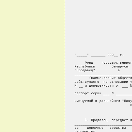
               
"_____" _______ 200__ г.    
     Фонд    государственног
Республики        Беларусь, 
"Продавец",          в      
____________________________
     (наименование обществ
действующего  на основании у
N __ и доверенности от ___ N
                            
паспорт серии ___ N ________
                        
именуемый в дальнейшем "Поку
               
     1. Продавец  передает в
____________________________
за    денежные   средства   
стоимостью _________________