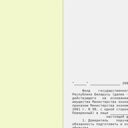
               
"______" _______________ 200
     Фонд    государственног
Республики Беларусь (далее -
действующего   на  основании
имущества Министерства эконо
приказом Министерства эконом
2001 г. N 98, с одной сторон
Поверенный) в лице _________
настоящий д
     1. Доверитель    поруча
обязанность подготовить и ос
общества  __________________