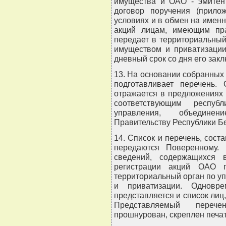
имущества и ОАО - эмитент
договор поручения (прило
условиях и в обмен на имен
акций лицам, имеющим пр
передает в территориальны
имуществом и приватизации
дневный срок со дня его зак
13. На основании собранных
подготавливает перечень.
отражается в предложениях
соответствующим республ
управления, объединен
Правительству Республики Б
14. Список и перечень, сос
передаются Поверенному. 
сведений, содержащихся 
регистрации акций ОАО п
территориальный орган по 
и приватизации. Одновр
представляется и список лиц
Представляемый переч
прошнурован, скреплен печа