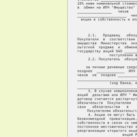
20% ниже номинальной стоимос
в  обмен на ИПЧ "Имущество" 
________________   чеков    
_______________________  чек
акции в собственность и оп
                  
     2.1.   Продавец   обязу
Покупателя  в  соответствии 
имущества  Министерства  эко
льготной  продаже  и  обмене
государству акций ОАО ______
поступления а
     2.2. Покупатель  обязуе
    за личные денежные средс
позднее  _____________  ИПЧ 
чеков  не  позднее _________
____________________________
         (код банка, н
____________________________
     3. В случае невыполнени
акций  деньгами или ИПЧ " Им
договор считается расторгнут
обязательств  Покупателем   
свои   обязательства   в    
Покупателем обязательст
     4. Акции не могут быть 
безвозмездной  приватизации,
собственности в связи со сме
постоянное местожительство з
реорганизации открытого акци
акций Р