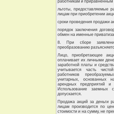
работникам и приравненным 
льготы, предоставляемые 
лицам при приобретении акци
сроки проведения продажи ак
порядок заключения догово
обмен на именные приватиза
8. При сборе заявлен
преобразованию разъясняетс
Лицо, приобретающее акц
оплачивает их личными ден
заработной платы и средств
учитывается часть чисто
работников преобразуемы
унитарных, основанных н
арендных предприятий и 
Использование заемных с
допускается.
Продажа акций за деньги 
лицам производится по це
стоимости и на сумму, не п