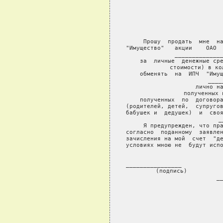
                            
                           
                     
             
     Прошу  продать  мне  на
"Имущество"   акции    ОАО  
______________
    за  личные  денежные сре
стоимости) в ко
    обменять  на  ИПЧ  "Имущ
____
    лично на
    полученных 
    полученных  по  договора
(родителей, детей,  супругов
бабушек и  дедушек)  и  своя
_
     Я предупрежден, что пра
согласно  поданному  заявлен
зачисления на мой  счет  "де
условиях мною не  будут испо
________________            
    (подпись)          
_