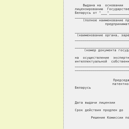
     Выдана на  основании   
 лицензированию  Государстве
 Беларусь от "___"__________
 ___________________________
 (полное наименование пр
 предпринимат
 ___________________________
 (наименование органа, заре
 ___________________________
               
 ___________________________
 (номер документа госуд
 на  осуществление  экспертн
 интеллектуальной  собственн
 ___________________________
 ___________________________
               
 Председа
 патентно
 Беларусь                   
 Дата выдачи лицензии       
 Срок действия продлен до   
 Решение Комиссии п