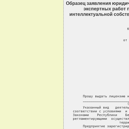
Образец заявления юридич
экспертных работ 
интеллектуальной собст
                         К
                        
                
                         от 
                    
                            
                       
                            
                            
                            
                  
                            
                            
                            
                         
             
     Прошу выдать лицензию н
     _______________________
                  (
     Указанный вид   деятель
соответствии с условиями  и 
Законами    Республики    Бе
регламентирующими  осуществл
терри
     Предприятие зарегистрир