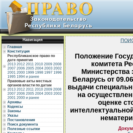
Навигация
ПОИ
Главная
Конституция
Положение Госуд
Республиканское право по
дате принятия
комитета Ре
2013
2012
2011
2010
2009
2008
2007
2006
2005
2004
2003
2002
Министерства 
2001
2000
1999
1998
1997
1996
1995
1994 и ранее
Беларусь от 09.0
Правовые акты местных
органов власти по датам
выдачи специальн
2013
2012
2011
2010
2009
2008
на осуществлен
2007
2006
2005
2004
2003
2002
2001
2000 и ранее
оценке ст
Архивы
Кодексы
интеллектуальной
Законы
Указы
нематери
Постановления
Поиск документа
Докум
Полезные ссылки