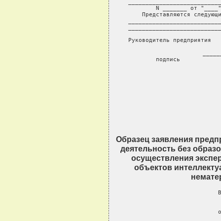
 ___________________________
 N _______ от "____"
     Представляются следующи
 ___________________________
 ___________________________
 Руководитель предприятия   
                          
 _____
         подпись           
Образец заявления пред
деятельность без образо
осуществления экспер
объектов интеллекту
немате
                           В
                         
                 
                           о
                  