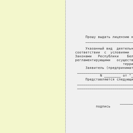
                            
                           
                            
               
                            
                         
             
     Прошу выдать лицензию н
     _______________________
                   
     Указанный вид  деятельн
соответствии  с  условиями  
Законами   Республики    Бел
регламентирующими   осуществ
терри
     Заявитель (предпринимат
 ___________________________
 N ________ от "_
     Представляются следующи
 ___________________________
 ___________________________
                            
                           
 ______
          подпись          