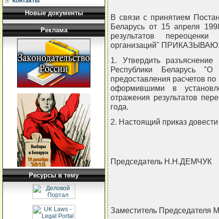
Контакты
Новые документы
В связи с принятием Поста
Беларусь от 15 апреля 199
Реклама
результатов переоценк
организаций" ПРИКАЗЫВАЮ
1. Утвердить разъяснение 
Республики Беларусь "О
предоставления расчетов по
оформившими в установл
отражения результатов пер
года.
2. Настоящий приказ довести
Председатель Н.Н.ДЕМЧУК
Ресурсы в тему
Заместитель Председателя