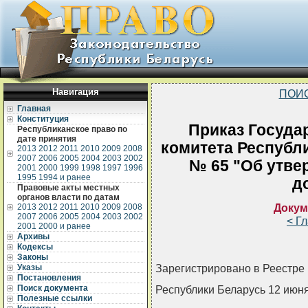
Навигация
ПОИ
Главная
Конституция
Приказ Госуда
Республиканское право по
дате принятия
комитета Республи
2013
2012
2011
2010
2009
2008
2007
2006
2005
2004
2003
2002
№ 65 "Об утве
2001
2000
1999
1998
1997
1996
1995
1994 и ранее
д
Правовые акты местных
органов власти по датам
Докум
2013
2012
2011
2010
2009
2008
2007
2006
2005
2004
2003
2002
< Г
2001
2000 и ранее
Архивы
Кодексы
Законы
Зарегистрировано в Реестре 
Указы
Постановления
Поиск документа
Республики Беларусь 12 июня 
Полезные ссылки