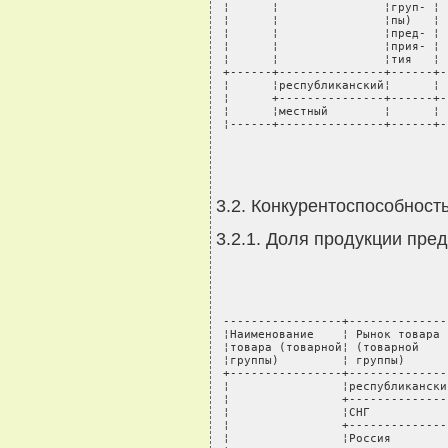
 ¦      ¦               ¦груп- ¦ 
 ¦      ¦               ¦пы)   ¦ 
 ¦      ¦               ¦пред- ¦ 
 ¦      ¦               ¦прия- ¦ 
 ¦      ¦               ¦тия   ¦ 
 +------+---------------+------+-
 ¦      ¦республиканский¦      ¦ 
 ¦      +---------------+------+-
 ¦      ¦местный        ¦      ¦ 
 ¦------+---------------+------+-
3.2. Конкурентоспособность
3.2.1. Доля продукции пре
 -----------------+--------------
 ¦Наименование    ¦ Рынок товара 
 ¦товара (товарной¦ (товарной    
 ¦группы)         ¦ группы)      
 +----------------+--------------
 ¦                ¦республикански
 ¦                +--------------
 ¦                ¦СНГ           
 ¦                +--------------
 ¦                ¦Россия        