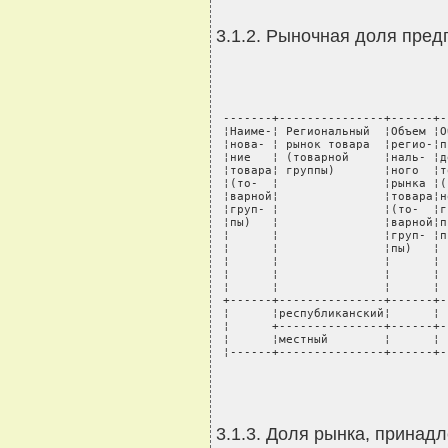
3.1.2. Рыночная доля пред
 -------+---------------+------+-
 ¦Наиме-¦ Региональный  ¦Объем ¦О
 ¦нова- ¦ рынок товара  ¦регио-¦п
 ¦ние   ¦ (товарной     ¦наль- ¦д
 ¦товара¦ группы)       ¦ного  ¦т
 ¦(то-  ¦               ¦рынка ¦(
 ¦варной¦               ¦товара¦н
 ¦груп- ¦               ¦(то-  ¦г
 ¦пы)   ¦               ¦варной¦п
 ¦      ¦               ¦груп- ¦п
 ¦      ¦               ¦пы)   ¦ 
 ¦      ¦               ¦      ¦ 
 ¦      ¦               ¦      ¦ 
 ¦      ¦               ¦      ¦ 
 +------+---------------+------+-
 ¦      ¦республиканский¦      ¦ 
 ¦      +---------------+------+-
 ¦      ¦местный        ¦      ¦ 
 ¦------+---------------+------+-
3.1.3. Доля рынка, принад