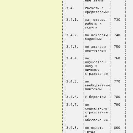
¦        ¦ные займы   ¦      ¦   
¦        ¦            ¦      ¦   
¦3.4.    ¦Расчеты с   ¦      ¦   
¦        ¦кредиторами:¦      ¦   
¦        ¦            ¦      ¦   
¦3.4.1.  ¦за товары,  ¦ 730  ¦   
¦        ¦работы и    ¦      ¦   
¦        ¦услуги      ¦      ¦   
¦        ¦            ¦      ¦   
¦3.4.2.  ¦по векселям ¦ 740  ¦   
¦        ¦выданным    ¦      ¦   
¦        ¦            ¦      ¦   
¦3.4.3.  ¦по авансам  ¦ 750  ¦   
¦        ¦полученным  ¦      ¦   
¦        ¦            ¦      ¦   
¦3.4.4.  ¦по          ¦ 760  ¦   
¦        ¦имуществен- ¦      ¦   
¦        ¦ному и      ¦      ¦   
¦        ¦личному     ¦      ¦   
¦        ¦страхованию ¦      ¦   
¦        ¦            ¦      ¦   
¦3.4.5.  ¦по          ¦ 770  ¦   
¦        ¦внебюджетным¦      ¦   
¦        ¦платежам    ¦      ¦   
¦        ¦            ¦      ¦   
¦3.4.6.  ¦с бюджетом  ¦ 780  ¦   
¦        ¦            ¦      ¦   
¦3.4.7.  ¦по          ¦ 790  ¦   
¦        ¦социальному ¦      ¦   
¦        ¦страхованию ¦      ¦   
¦        ¦и           ¦      ¦   
¦        ¦обеспечению ¦      ¦   
¦        ¦            ¦      ¦   
¦3.4.8.  ¦по оплате   ¦ 800  ¦   
¦        ¦труда       ¦      ¦   