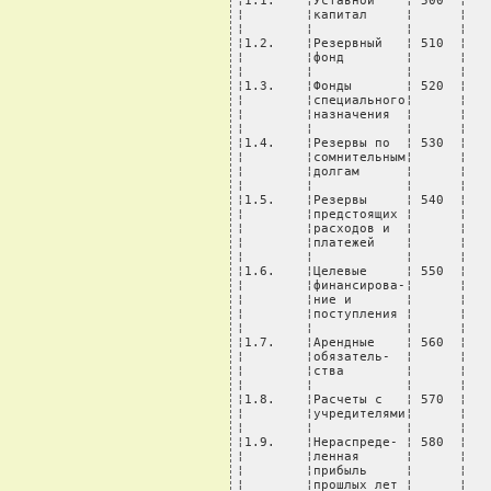
¦1.1.    ¦Уставной    ¦ 500  ¦   
¦        ¦капитал     ¦      ¦   
¦        ¦            ¦      ¦   
¦1.2.    ¦Резервный   ¦ 510  ¦   
¦        ¦фонд        ¦      ¦   
¦        ¦            ¦      ¦   
¦1.3.    ¦Фонды       ¦ 520  ¦   
¦        ¦специального¦      ¦   
¦        ¦назначения  ¦      ¦   
¦        ¦            ¦      ¦   
¦1.4.    ¦Резервы по  ¦ 530  ¦   
¦        ¦сомнительным¦      ¦   
¦        ¦долгам      ¦      ¦   
¦        ¦            ¦      ¦   
¦1.5.    ¦Резервы     ¦ 540  ¦   
¦        ¦предстоящих ¦      ¦   
¦        ¦расходов и  ¦      ¦   
¦        ¦платежей    ¦      ¦   
¦        ¦            ¦      ¦   
¦1.6.    ¦Целевые     ¦ 550  ¦   
¦        ¦финансирова-¦      ¦   
¦        ¦ние и       ¦      ¦   
¦        ¦поступления ¦      ¦   
¦        ¦            ¦      ¦   
¦1.7.    ¦Арендные    ¦ 560  ¦   
¦        ¦обязатель-  ¦      ¦   
¦        ¦ства        ¦      ¦   
¦        ¦            ¦      ¦   
¦1.8.    ¦Расчеты с   ¦ 570  ¦   
¦        ¦учредителями¦      ¦   
¦        ¦            ¦      ¦   
¦1.9.    ¦Нераспреде- ¦ 580  ¦   
¦        ¦ленная      ¦      ¦   
¦        ¦прибыль     ¦      ¦   
¦        ¦прошлых лет ¦      ¦   