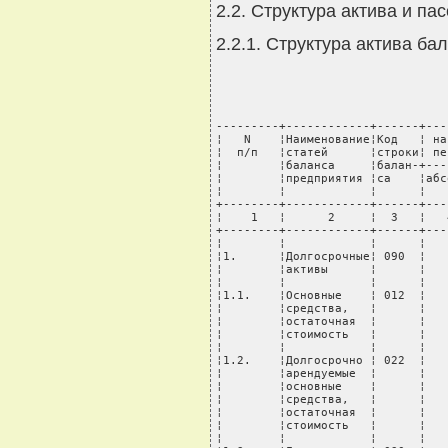
2.2. Структура актива и па
2.2.1. Структура актива ба
---------+------------+------+---
¦   N    ¦Наименование¦Код   ¦ на
¦  п/п   ¦статей      ¦строки¦ пе
¦        ¦баланса     ¦балан-+---
¦        ¦предприятия ¦са    ¦абс
¦        ¦            ¦      ¦   
+--------+------------+------+---
¦    1   ¦      2     ¦  3   ¦   
+--------+------------+------+---
¦        ¦            ¦      ¦   
¦1.      ¦Долгосрочные¦ 090  ¦   
¦        ¦активы      ¦      ¦   
¦        ¦            ¦      ¦   
¦1.1.    ¦Основные    ¦ 012  ¦   
¦        ¦средства,   ¦      ¦   
¦        ¦остаточная  ¦      ¦   
¦        ¦стоимость   ¦      ¦   
¦        ¦            ¦      ¦   
¦1.2.    ¦Долгосрочно ¦ 022  ¦   
¦        ¦арендуемые  ¦      ¦   
¦        ¦основные    ¦      ¦   
¦        ¦средства,   ¦      ¦   
¦        ¦остаточная  ¦      ¦   
¦        ¦стоимость   ¦      ¦   
¦        ¦            ¦      ¦   