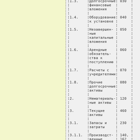
¦1.3.    ¦Долгосрочные¦ 030  ¦   
¦        ¦финансовые  ¦      ¦   
¦        ¦вложения    ¦      ¦   
¦        ¦            ¦      ¦   
¦1.4.    ¦Оборудование¦ 040  ¦   
¦        ¦к установке ¦      ¦   
¦        ¦            ¦      ¦   
¦1.5.    ¦Незавершен- ¦ 050  ¦   
¦        ¦ные         ¦      ¦   
¦        ¦капитальные ¦      ¦   
¦        ¦вложения    ¦      ¦   
¦        ¦            ¦      ¦   
¦1.6.    ¦Арендные    ¦ 060  ¦   
¦        ¦обязатель-  ¦      ¦   
¦        ¦ства к      ¦      ¦   
¦        ¦поступлению ¦      ¦   
¦        ¦            ¦      ¦   
¦1.7.    ¦Расчеты с   ¦ 070  ¦   
¦        ¦учредителями¦      ¦   
¦        ¦            ¦      ¦   
¦1.8.    ¦Прочие      ¦ 080  ¦   
¦        ¦долгосрочные¦      ¦   
¦        ¦активы      ¦      ¦   
¦        ¦            ¦      ¦   
¦2.      ¦Нематериаль-¦ 120  ¦   
¦        ¦ные активы  ¦      ¦   
¦        ¦            ¦      ¦   
¦3.      ¦Текущие     ¦ 460  ¦   
¦        ¦активы      ¦      ¦   
¦        ¦            ¦      ¦   
¦3.1.    ¦Запасы и    ¦ 230  ¦   
¦        ¦затраты     ¦      ¦   
¦        ¦            ¦      ¦   
¦3.1.1.  ¦Производст- ¦ 140, ¦   
¦        ¦венные      ¦ 162  ¦   