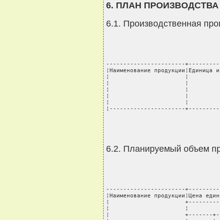
6. ПЛАН ПРОИЗВОДСТВА
6.1. Производственная пр
-----------------------+---------
¦Наименование продукции¦Единица и
¦                      ¦         
¦                      ¦         
¦                      ¦         
¦                      ¦         
¦                      ¦         
¦----------------------+---------
6.2. Планируемый объем п
-----------------------+---------
¦Наименование продукции¦Цена един
¦                      +---------
¦                      ¦         
¦                      +-------+-