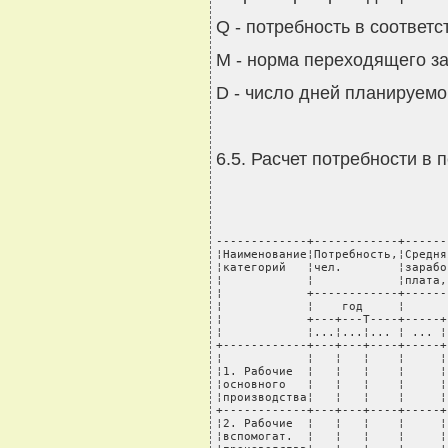
Q - потребность в соответс
М - норма переходящего за
D - число дней планируемо
6.5. Расчет потребности в 
-------------+------------+------
¦Наименование¦Потребность,¦Средня
¦категорий   ¦чел.        ¦зарабо
¦            ¦            ¦плата,
¦            +------------+------
¦            ¦    год     ¦      
¦            +---+---T----+-----+
¦            ¦...¦...¦... ¦ ... ¦
+------------+---+---+----+-----+
¦            ¦   ¦   ¦    ¦     ¦
¦1. Рабочие  ¦   ¦   ¦    ¦     ¦
¦основного   ¦   ¦   ¦    ¦     ¦
¦производства¦   ¦   ¦    ¦     ¦
+------------+---+---+----+-----+
¦2. Рабочие  ¦   ¦   ¦    ¦     ¦
¦вспомогат.  ¦   ¦   ¦    ¦     ¦