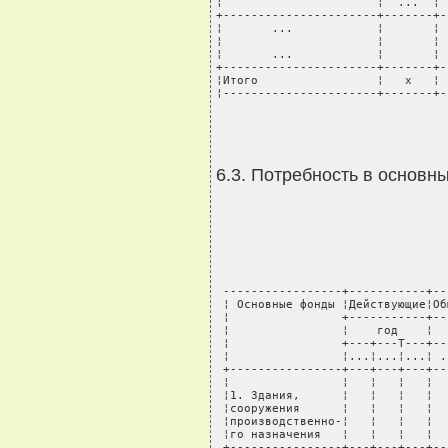
¦                      ¦  ...  ¦ 
+----------------------+-------+-
¦       ...            ¦       ¦ 
¦                      ¦       ¦ 
¦       ...            ¦       ¦ 
+----------------------+-------+-
¦Итого                 ¦   х   ¦ 
¦----------------------+-------+-
6.3. Потребность в основн
 -----------------+-----------+--
 ¦ Основные фонды ¦Действующие¦Об
 ¦                +-----------+--
 ¦                ¦    год    ¦  
 ¦                +---+---T---+--
 ¦                ¦...¦...¦...¦ .
 +----------------+---+---+---+--
 ¦                ¦   ¦   ¦   ¦  
 ¦1. Здания,      ¦   ¦   ¦   ¦  
 ¦сооружения      ¦   ¦   ¦   ¦  
 ¦производственно-¦   ¦   ¦   ¦  
 ¦го назначения   ¦   ¦   ¦   ¦  
 +----------------+---+---+---+--