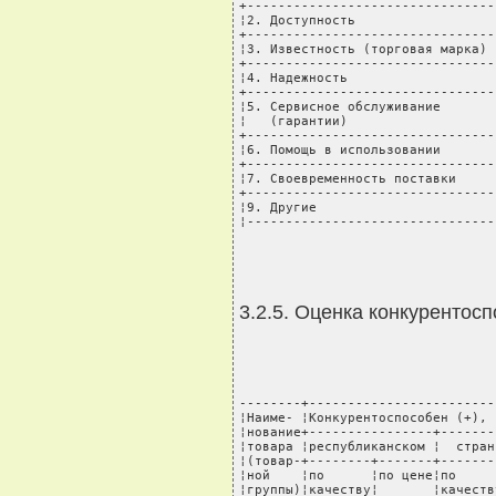
+--------------------------------
¦2. Доступность                  
+--------------------------------
¦3. Известность (торговая марка) 
+--------------------------------
¦4. Надежность                   
+--------------------------------
¦5. Сервисное обслуживание       
¦   (гарантии)                   
+--------------------------------
¦6. Помощь в использовании       
+--------------------------------
¦7. Своевременность поставки     
+--------------------------------
¦9. Другие                       
¦--------------------------------
3.2.5. Оценка конкурентосп
--------+------------------------
¦Наиме- ¦Конкурентоспособен (+), 
¦нование+----------------+-------
¦товара ¦республиканском ¦  стран
¦(товар-+--------+-------+-------
¦ной    ¦по      ¦по цене¦по     
¦группы)¦качеству¦       ¦качеств