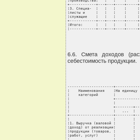
¦производства¦   ¦   ¦    ¦     ¦
+------------+---+---+----+-----+
¦3. Специа-  ¦   ¦   ¦    ¦     ¦
¦листы и     ¦   ¦   ¦    ¦     ¦
¦служащие    ¦   ¦   ¦    ¦     ¦
+------------+---+---+----+-----+
¦Итого:      ¦   ¦   ¦    ¦     ¦
¦------------+---+---+----+-----+
6.6. Смета доходов (рас
себестоимость продукции.
---------------------+-----------
¦    Наименования    ¦На единицу 
¦    категорий       ¦           
¦                    +-----------
¦                    ¦           
¦                    +--------+--
¦                    ¦   ...  ¦  
+--------------------+--------+--
¦                    ¦        ¦  
¦1. Выручка (валовой ¦        ¦  
¦доход) от реализации¦        ¦  
¦продукции (товаров, ¦        ¦  
¦работ, услуг)       ¦        ¦  
¦                    ¦        ¦  