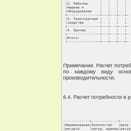
 ¦2. Рабочие      ¦   ¦   ¦   ¦  
 ¦машины и        ¦   ¦   ¦   ¦  
 ¦оборудование    ¦   ¦   ¦   ¦  
 +----------------+---+---+---+--
 ¦3. Транспортные ¦   ¦   ¦   ¦  
 ¦средства        ¦   ¦   ¦   ¦  
 +----------------+---+---+---+--
 ¦4. Прочие       ¦   ¦   ¦   ¦  
 +----------------+---+---+---+--
 ¦Итого:          ¦   ¦   ¦   ¦  
 ¦----------------+---+---+---+--
Примечание. Расчет потре
по каждому виду осно
производительности.
6.4. Расчет потребности в
-------------+-------------+-----
¦Наименование¦Количество   ¦Цена 
¦ресурса     ¦натур. единиц¦ресур