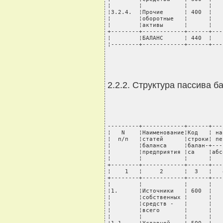
¦        ¦            ¦      ¦   
¦3.2.4.  ¦Прочие      ¦ 400  ¦   
¦        ¦оборотные   ¦      ¦   
¦        ¦активы      ¦      ¦   
+--------+------------+------+---
¦        ¦БАЛАНС      ¦ 440  ¦   
¦--------+------------+------+---
2.2.2. Структура пассива 
---------+------------+------+---
¦   N    ¦Наименование¦Код   ¦ на
¦  п/п   ¦статей      ¦строки¦ пе
¦        ¦баланса     ¦балан-+---
¦        ¦предприятия ¦са    ¦абс
¦        ¦            ¦      ¦   
+--------+------------+------+---
¦    1   ¦     2      ¦  3   ¦   
+--------+------------+------+---
¦        ¦            ¦      ¦   
¦1.      ¦Источники   ¦ 600  ¦   
¦        ¦собственных ¦      ¦   
¦        ¦средств -   ¦      ¦   
¦        ¦всего       ¦      ¦   
¦        ¦            ¦      ¦   