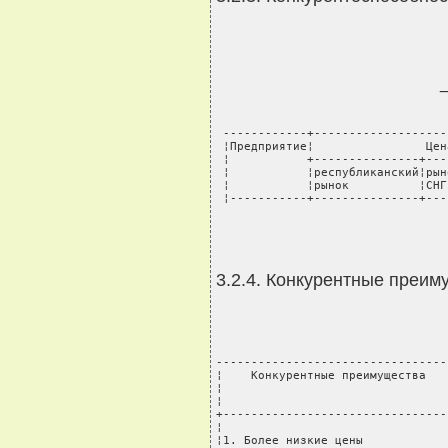
 ------------+-------------------
 ¦Предприятие¦                Цен
 ¦           +---------------+---
 ¦           ¦республиканский¦рын
 ¦           ¦рынок          ¦СНГ
 ¦-----------+---------------+---
3.2.4. Конкурентные преим
---------------------------------
¦    Конкурентные преимущества   
¦                                
¦                                
+--------------------------------
¦                                
¦1. Более низкие цены            