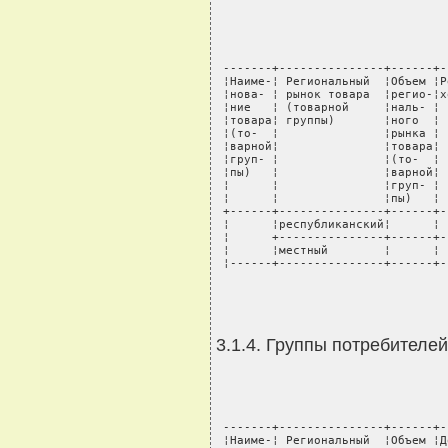
 -------+---------------+------+-
 ¦Наиме-¦ Региональный  ¦Объем ¦Р
 ¦нова- ¦ рынок товара  ¦регио-¦х
 ¦ние   ¦ (товарной     ¦наль- ¦ 
 ¦товара¦ группы)       ¦ного  ¦ 
 ¦(то-  ¦               ¦рынка ¦ 
 ¦варной¦               ¦товара¦ 
 ¦груп- ¦               ¦(то-  ¦ 
 ¦пы)   ¦               ¦варной¦ 
 ¦      ¦               ¦груп- ¦ 
 ¦      ¦               ¦пы)   ¦ 
 +------+---------------+------+-
 ¦      ¦республиканский¦      ¦ 
 ¦      +---------------+------+-
 ¦      ¦местный        ¦      ¦ 
 ¦------+---------------+------+-
3.1.4. Группы потребителе
 -------+---------------+------+-
 ¦Наиме-¦ Региональный  ¦Объем ¦Д