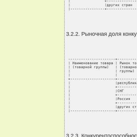
 ¦                +--------------
 ¦                ¦других стран  
 ¦----------------+--------------
3.2.2. Рыночная доля конку
 ----------------------+---------
 ¦ Наименование товара ¦ Рынок то
 ¦ (товарной группы)   ¦ (товарно
 ¦                     ¦ группы) 
 ¦                     ¦         
 +---------------------+---------
 ¦                     ¦республик
 ¦                     +---------
 ¦                     ¦СНГ      
 ¦                     +---------
 ¦                     ¦Россия   
 ¦                     +---------
 ¦                     ¦других ст
 ¦---------------------+---------
3.2.3. Конкурентоспособнос