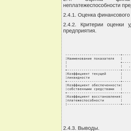
неплатежеспособности пре
2.4.1. Оценка финансового
2.4.2. Критерии оценки 
предприятия.
 ---------------------------+----
 ¦Наименование показателя   ¦    
 ¦                          +----
 ¦                          ¦   .
 +--------------------------+----
 ¦Коэффициент текущей       ¦    
 ¦ликвидности               ¦    
 +--------------------------+----
 ¦Коэффициент обеспеченности¦    
 ¦собственными средствами   ¦    
 +--------------------------+----
 ¦Коэффициент восстановления¦    
 ¦платежеспособности        ¦    
 ¦--------------------------+----
2.4.3. Выводы.