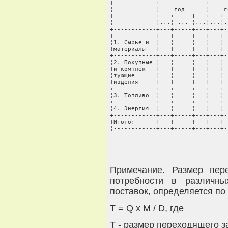
¦            +-------------+-----
¦            ¦    год      ¦    г
¦            +---+-----T---+---+-
¦            ¦...¦ ... ¦...¦...¦.
+------------+---+-----+---+---+-
¦            ¦   ¦     ¦   ¦   ¦ 
¦1. Сырье и  ¦   ¦     ¦   ¦   ¦ 
¦материалы   ¦   ¦     ¦   ¦   ¦ 
+------------+---+-----+---+---+-
¦2. Покупные ¦   ¦     ¦   ¦   ¦ 
¦и комплек-  ¦   ¦     ¦   ¦   ¦ 
¦тующие      ¦   ¦     ¦   ¦   ¦ 
¦изделия     ¦   ¦     ¦   ¦   ¦ 
+------------+---+-----+---+---+-
¦3. Топливо  ¦   ¦     ¦   ¦   ¦ 
+------------+---+-----+---+---+-
¦4. Энергия  ¦   ¦     ¦   ¦   ¦ 
+------------+---+-----+---+---+-
¦Итого:      ¦   ¦     ¦   ¦   ¦ 
¦------------+---+-----+---+---+-
Примечание. Размер пер
потребности в различн
поставок, определяется по
Т = Q х М / D, где
Т - размер переходящего за