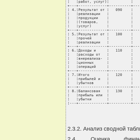
¦   ¦работ, услуг)¦          ¦   
+---+-------------+----------+---
¦ 4.¦Результат от ¦   090    ¦   
¦   ¦реализации   ¦          ¦   
¦   ¦продукции    ¦          ¦   
¦   ¦(товаров,    ¦          ¦   
¦   ¦услуг)       ¦          ¦   
+---+-------------+----------+---
¦ 5.¦Результат от ¦   100    ¦   
¦   ¦прочей       ¦          ¦   
¦   ¦реализации   ¦          ¦   
+---+-------------+----------+---
¦ 6.¦Доходы и     ¦   110    ¦   
¦   ¦расходы от   ¦          ¦   
¦   ¦внереализа-  ¦          ¦   
¦   ¦ционных      ¦          ¦   
¦   ¦операций     ¦          ¦   
+---+-------------+----------+---
¦ 7.¦Итого        ¦   120    ¦   
¦   ¦прибылей и   ¦          ¦   
¦   ¦убытков      ¦          ¦   
+---+-------------+----------+---
¦ 8.¦Балансовая   ¦   130    ¦   
¦   ¦прибыль или  ¦          ¦   
¦   ¦убытки       ¦          ¦   
¦---+-------------+----------+---
2.3.2. Анализ сводной таб
2.4. Оценка финан