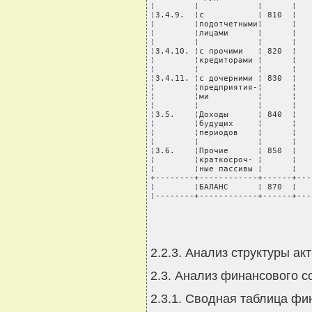
¦        ¦            ¦      ¦   
¦3.4.9.  ¦с           ¦ 810  ¦   
¦        ¦подотчетными¦      ¦   
¦        ¦лицами      ¦      ¦   
¦        ¦            ¦      ¦   
¦3.4.10. ¦с прочими   ¦ 820  ¦   
¦        ¦кредиторами ¦      ¦   
¦        ¦            ¦      ¦   
¦3.4.11. ¦с дочерними ¦ 830  ¦   
¦        ¦предприятия-¦      ¦   
¦        ¦ми          ¦      ¦   
¦        ¦            ¦      ¦   
¦3.5.    ¦Доходы      ¦ 840  ¦   
¦        ¦будущих     ¦      ¦   
¦        ¦периодов    ¦      ¦   
¦        ¦            ¦      ¦   
¦3.6.    ¦Прочие      ¦ 850  ¦   
¦        ¦краткосроч- ¦      ¦   
¦        ¦ные пассивы ¦      ¦   
+--------+------------+------+---
¦        ¦БАЛАНС      ¦ 870  ¦   
¦--------+------------+------+---
2.2.3. Анализ структуры ак
2.3. Анализ финансового с
2.3.1. Сводная таблица ф