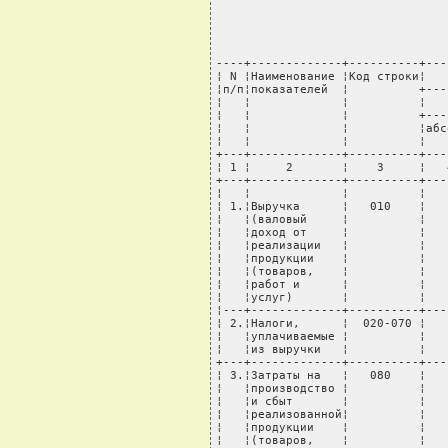
----+-------------+----------+---
¦ N ¦Наименование ¦Код строки¦   
¦п/п¦показателей  ¦          +---
¦   ¦             ¦          ¦   
¦   ¦             ¦          +---
¦   ¦             ¦          ¦абс
¦   ¦             ¦          ¦   
+---+-------------+----------+---
¦ 1 ¦     2       ¦    3     ¦   
+---+-------------+----------+---
¦   ¦             ¦          ¦   
¦ 1.¦Выручка      ¦   010    ¦   
¦   ¦(валовый     ¦          ¦   
¦   ¦доход от     ¦          ¦   
¦   ¦реализации   ¦          ¦   
¦   ¦продукции    ¦          ¦   
¦   ¦(товаров,    ¦          ¦   
¦   ¦работ и      ¦          ¦   
¦   ¦услуг)       ¦          ¦   
¦---+-------------+----------+---
¦ 2.¦Налоги,      ¦  020-070 ¦   
¦   ¦уплачиваемые ¦          ¦   
¦   ¦из выручки   ¦          ¦   
+---+-------------+----------+---
¦ 3.¦Затраты на   ¦   080    ¦   
¦   ¦производство ¦          ¦   
¦   ¦и сбыт       ¦          ¦   
¦   ¦реализованной¦          ¦   
¦   ¦продукции    ¦          ¦   
¦   ¦(товаров,    ¦          ¦   